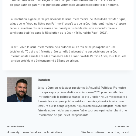
mercredi une résolution exigeant que l’État péruvien s’abstienne de libérer l’ancien
dirigeant, afin de garantir la justice aux victimes de violations des droits de l’homme.
La résolution, signée par le président de la Cour interaméricaine, Ricardo Pérez Manrique,
exige que le Pérou ne libère pas Fujimori jusqu’à ce que la Cour interaméricaine « dispose
de tous les éléments nécessaires pour analyser si ladite décision est conforme aux
conditions établies dans la Résolution du la Cour. » Tribunal du 7 avril 2022″.
En avril 2022, la Cour interaméricaine a ordonné au Pérou de ne pas appliquer une
décision du TC qui a ratifié cette grâce, car elle était contraire aux décisions de la Cour
internationale dans les cas des massacres de La Cantuta et de Barrios Altos, pour lesquels
l’ancien président a été condamné à 25 ans de prison.
Damien
Je suis Damien, rédacteur passionné à Actualité Politique Française,
un espace que j'ai investi dès sa création en 2020 pour démêler les
intrications de la politique française et européenne. Je me consacre à
fournir des analyses précises et documentées, visant à éclairer nos
lecteurs sur les enjeux géopolitiques actuels avec intégrité. Mon but :
faire de notre média une source fiable pour ceux qui recherchent une
information de qualité et indépendante.
Navigation
PRÉCÉDENT
SUIVANT
Amnesty International accuse Israël d’avoir
Sánchez confirme que la Hongrie est