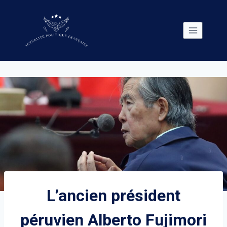
Skip
to
content
L’ancien président
péruvien Alberto Fujimori