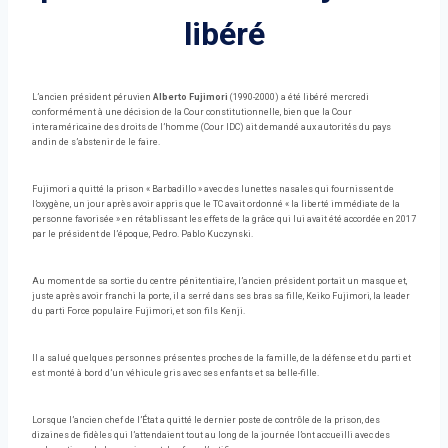
libéré
L’ancien président péruvien
Alberto Fujimori
(1990-2000) a été libéré mercredi
conformément à une décision de la Cour constitutionnelle, bien que la Cour
interaméricaine des droits de l’homme (Cour IDC) ait demandé aux autorités du pays
andin de s’abstenir de le faire.
Fujimori a quitté la prison « Barbadillo » avec des lunettes nasales qui fournissent de
l’oxygène, un jour après avoir appris que le TC avait ordonné « la liberté immédiate de la
personne favorisée » en rétablissant les effets de la grâce qui lui avait été accordée en 2017
par le président de l’époque, Pedro. Pablo Kuczynski.
Au moment de sa sortie du centre pénitentiaire, l’ancien président portait un masque et,
juste après avoir franchi la porte, il a serré dans ses bras sa fille, Keiko Fujimori, la leader
du parti Force populaire Fujimori, et son fils Kenji.
Il a salué quelques personnes présentes proches de la famille, de la défense et du parti et
est monté à bord d’un véhicule gris avec ses enfants et sa belle-fille.
Lorsque l’ancien chef de l’État a quitté le dernier poste de contrôle de la prison, des
dizaines de fidèles qui l’attendaient tout au long de la journée l’ont accueilli avec des