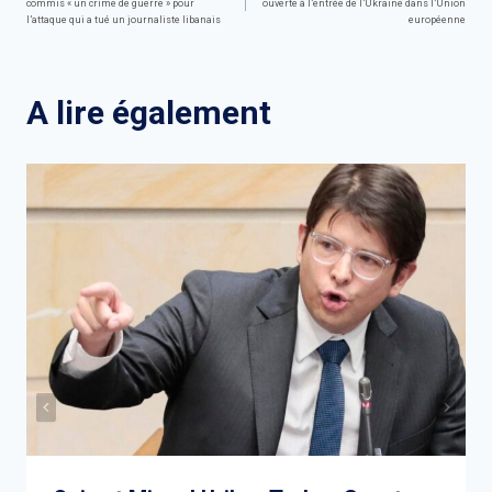
commis « un crime de guerre » pour
ouverte à l’entrée de l’Ukraine dans l’Union
de
l’attaque qui a tué un journaliste libanais
européenne
l’article
A lire également