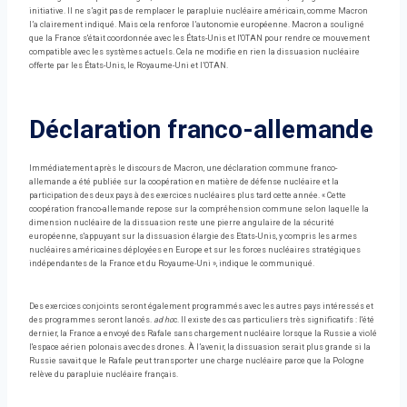
initiative. Il ne s’agit pas de remplacer le parapluie nucléaire américain, comme Macron
l’a clairement indiqué. Mais cela renforce l’autonomie européenne. Macron a souligné
que la France s'était coordonnée avec les États-Unis et l'OTAN pour rendre ce mouvement
compatible avec les systèmes actuels. Cela ne modifie en rien la dissuasion nucléaire
offerte par les États-Unis, le Royaume-Uni et l’OTAN.
Déclaration franco-allemande
Immédiatement après le discours de Macron, une déclaration commune franco-
allemande a été publiée sur la coopération en matière de défense nucléaire et la
participation des deux pays à des exercices nucléaires plus tard cette année. « Cette
coopération franco-allemande repose sur la compréhension commune selon laquelle la
dimension nucléaire de la dissuasion reste une pierre angulaire de la sécurité
européenne, s'appuyant sur la dissuasion élargie des Etats-Unis, y compris les armes
nucléaires américaines déployées en Europe et sur les forces nucléaires stratégiques
indépendantes de la France et du Royaume-Uni », indique le communiqué.
Des exercices conjoints seront également programmés avec les autres pays intéressés et
des programmes seront lancés.
ad ho
c. Il existe des cas particuliers très significatifs : l'été
dernier, la France a envoyé des Rafale sans chargement nucléaire lorsque la Russie a violé
l'espace aérien polonais avec des drones. À l’avenir, la dissuasion serait plus grande si la
Russie savait que le Rafale peut transporter une charge nucléaire parce que la Pologne
relève du parapluie nucléaire français.