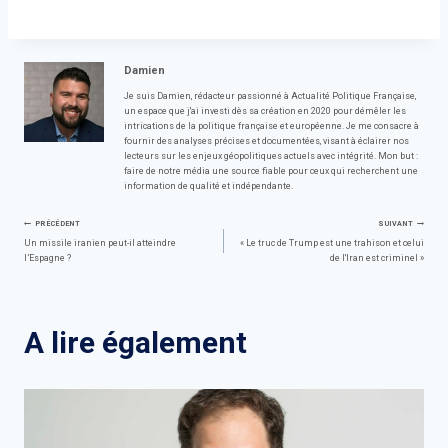
Damien
Je suis Damien, rédacteur passionné à Actualité Politique Française,
un espace que j'ai investi dès sa création en 2020 pour démêler les
intrications de la politique française et européenne. Je me consacre à
fournir des analyses précises et documentées, visant à éclairer nos
lecteurs sur les enjeux géopolitiques actuels avec intégrité. Mon but :
faire de notre média une source fiable pour ceux qui recherchent une
information de qualité et indépendante.
Navigation
PRÉCÉDENT
SUIVANT
Un missile iranien peut-il atteindre
« Le truc de Trump est une trahison et celui
l’Espagne ?
de l'Iran est criminel »
de
l’article
A lire également