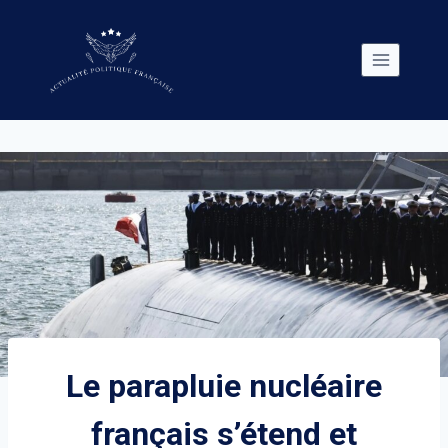
Skip
to
content
Le parapluie nucléaire
français s’étend et