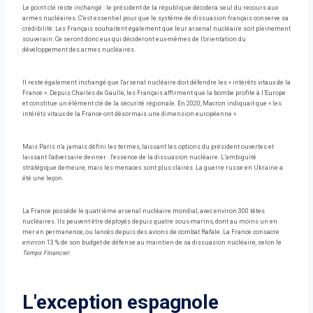
Le point clé reste inchangé : le président de la république décidera seul du recours aux
armes nucléaires. C’est essentiel pour que le système de dissuasion français conserve sa
crédibilité. Les Français souhaitent également que leur arsenal nucléaire soit pleinement
souverain. Ce seront donc eux qui décideront eux-mêmes de l’orientation du
développement des armes nucléaires.
Il reste également inchangé que l'arsenal nucléaire doit défendre les « intérêts vitaux de la
France ». Depuis Charles de Gaulle, les Français affirment que la bombe profite à l’Europe
et constitue un élément clé de la sécurité régionale. En 2020, Macron indiquait que « les
intérêts vitaux de la France ont désormais une dimension européenne ».
Mais Paris n'a jamais défini les termes, laissant les options du président ouvertes et
laissant l'adversaire deviner : l'essence de la dissuasion nucléaire. L’ambiguïté
stratégique demeure, mais les menaces sont plus claires. La guerre russe en Ukraine a
été une leçon.
La France possède le quatrième arsenal nucléaire mondial, avec environ 300 têtes
nucléaires. Ils peuvent être déployés depuis quatre sous-marins, dont au moins un en
mer en permanence, ou lancés depuis des avions de combat Rafale. La France consacre
environ 13 % de son budget de défense au maintien de sa dissuasion nucléaire, selon le
Temps Financier
.
L'exception espagnole