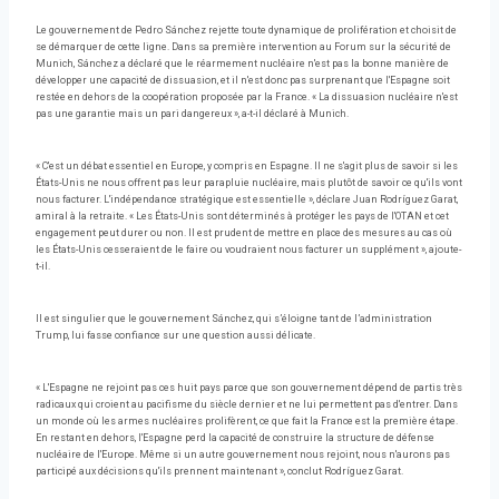
Le gouvernement de Pedro Sánchez rejette toute dynamique de prolifération et choisit de
se démarquer de cette ligne. Dans sa première intervention au Forum sur la sécurité de
Munich, Sánchez a déclaré que le réarmement nucléaire n'est pas la bonne manière de
développer une capacité de dissuasion, et il n'est donc pas surprenant que l'Espagne soit
restée en dehors de la coopération proposée par la France. « La dissuasion nucléaire n'est
pas une garantie mais un pari dangereux », a-t-il déclaré à Munich.
« C'est un débat essentiel en Europe, y compris en Espagne. Il ne s'agit plus de savoir si les
États-Unis ne nous offrent pas leur parapluie nucléaire, mais plutôt de savoir ce qu'ils vont
nous facturer. L'indépendance stratégique est essentielle », déclare Juan Rodríguez Garat,
amiral à la retraite. « Les États-Unis sont déterminés à protéger les pays de l'OTAN et cet
engagement peut durer ou non. Il est prudent de mettre en place des mesures au cas où
les États-Unis cesseraient de le faire ou voudraient nous facturer un supplément », ajoute-
t-il.
Il est singulier que le gouvernement Sánchez, qui s’éloigne tant de l’administration
Trump, lui fasse confiance sur une question aussi délicate.
« L'Espagne ne rejoint pas ces huit pays parce que son gouvernement dépend de partis très
radicaux qui croient au pacifisme du siècle dernier et ne lui permettent pas d'entrer. Dans
un monde où les armes nucléaires prolifèrent, ce que fait la France est la première étape.
En restant en dehors, l'Espagne perd la capacité de construire la structure de défense
nucléaire de l'Europe. Même si un autre gouvernement nous rejoint, nous n'aurons pas
participé aux décisions qu'ils prennent maintenant », conclut Rodríguez Garat.