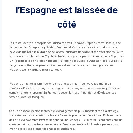
l’Espagne est laissée de
côté
La France s'ouvre à la coopération nucléaire avec huit pays européens, parmi lesquels ne
fait pas partie l'Espagne. Le président Emmanuel Macron a annoncé ce lundi à la base
navale de l'Ile Longue l'expansion de la force nucléaire française et son extension, toujours
sous le commandement de l'Elysée, à plusieurs pays européens. L’Allemagne, le Royaume-
Uni (qui dispose d’une force nucléaire), la Pologne, la Suède, le Danemark, les Pays-Bas, la
Belgique et la Grèce coopéreront étroitement avec la France pour développer ce que
Macron appelle « la dissuasion avancée ».
Macron a annoncé la construction d'un autre sous-marin de nouvelle génération,
L'Invincible
d’ici 2036. Elle augmentera également ses ogives nucléaires sans préciser de
combien elle en disposera. La France n’a cependant pas l’intention de développer des
forces nucléaires tactiques.
Ce qu’a annoncé Macron représente le changement le plus important dans la stratégie
nucléaire française depuis qu’elle a été formulée pour la première fois à l’École militaire
de Paris le 3 novembre 1959 par le général Charles de Gaulle. Macron l'a annoncé dans un
contexte unique : une base navale près de Brest, avec derrière lui l'un des quatre sous-
marins capables de lancer des missiles nucléaires.