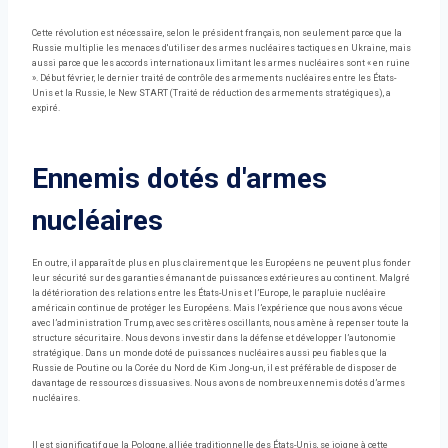
Cette révolution est nécessaire, selon le président français, non seulement parce que la
Russie multiplie les menaces d'utiliser des armes nucléaires tactiques en Ukraine, mais
aussi parce que les accords internationaux limitant les armes nucléaires sont « en ruine
». Début février, le dernier traité de contrôle des armements nucléaires entre les États-
Unis et la Russie, le New START (Traité de réduction des armements stratégiques), a
expiré.
Ennemis dotés d'armes
nucléaires
En outre, il apparaît de plus en plus clairement que les Européens ne peuvent plus fonder
leur sécurité sur des garanties émanant de puissances extérieures au continent. Malgré
la détérioration des relations entre les États-Unis et l’Europe, le parapluie nucléaire
américain continue de protéger les Européens. Mais l’expérience que nous avons vécue
avec l’administration Trump, avec ses critères oscillants, nous amène à repenser toute la
structure sécuritaire. Nous devons investir dans la défense et développer l’autonomie
stratégique. Dans un monde doté de puissances nucléaires aussi peu fiables que la
Russie de Poutine ou la Corée du Nord de Kim Jong-un, il est préférable de disposer de
davantage de ressources dissuasives. Nous avons de nombreux ennemis dotés d’armes
nucléaires.
Il est significatif que la Pologne, alliée traditionnelle des États-Unis, se joigne à cette