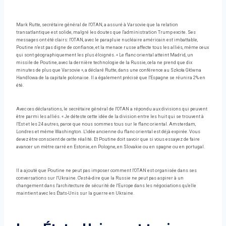
Mark Rutte, secrétaire général de l'OTAN, a assuré à Varsovie que la relation
transatlantique est solide, malgré les doutes que l'administration Trump excite. Ses
messages ont été clairs: l'OTAN, avec le parapluie nucléaire américain est imbattable,
Poutine n'est pas digne de confiance, et la menace russe affecte tous les alliés, même ceux
qui sont géographiquement les plus éloignés. « Le flanc oriental atteint Madrid, un
missile de Poutine, avec la dernière technologie de la Russie, cela ne prend que dix
minutes de plus que Varsovie », a déclaré Rutte, dans une conférence au Szkoła Główna
Handlowa de la capitale polonaise. Il a également précisé que l'Espagne se réunira 2% en
été.
Avec ces déclarations, le secrétaire général de l'OTAN a répondu aux divisions qui peuvent
être parmi les alliés. « Je déteste cette idée de la division entre les huit qui se trouvent à
l'Est et les 24 autres, parce que nous sommes tous sur le flanc oriental. Amsterdam,
Londres et même Washington. L'idée ancienne du flanc oriental est déjà expirée. Vous
devez être conscient de cette réalité. Et Poutine doit savoir que si vous essayez de faire
avancer un mètre carré en Estonie, en Pologne, en Slovakie ou en spagne ou en portugal.
Il a ajouté que Poutine ne peut pas imposer comment l'OTAN est organisée dans ses
conversations sur l'Ukraine. C'est-à-dire que la Russie ne peut pas aspirer à un
changement dans l'architecture de sécurité de l'Europe dans les négociations qu'elle
maintient avec les États-Unis sur la guerre en Ukraine.