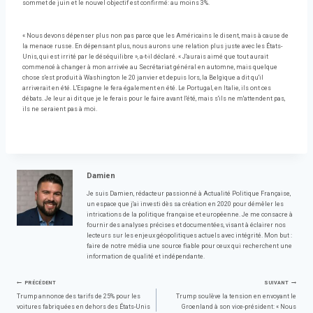
sommet de juin et le nouvel objectif est confirmé: au moins 3%.
« Nous devons dépenser plus non pas parce que les Américains le disent, mais à cause de
la menace russe. En dépensant plus, nous aurons une relation plus juste avec les États-
Unis, qui est irrité par le déséquilibre », a-t-il déclaré. « J'aurais aimé que tout aurait
commencé à changer à mon arrivée au Secrétariat général en automne, mais quelque
chose s'est produit à Washington le 20 janvier et depuis lors, la Belgique a dit qu'il
arriverait en été. L'Espagne le fera également en été. Le Portugal, en Italie, ils ont ces
débats. Je leur ai dit que je le ferais pour le faire avant l'été, mais s'ils ne m'attendent pas,
ils ne seraient pas à moi.
Damien
Je suis Damien, rédacteur passionné à Actualité Politique Française,
un espace que j'ai investi dès sa création en 2020 pour démêler les
intrications de la politique française et européenne. Je me consacre à
fournir des analyses précises et documentées, visant à éclairer nos
lecteurs sur les enjeux géopolitiques actuels avec intégrité. Mon but :
faire de notre média une source fiable pour ceux qui recherchent une
information de qualité et indépendante.
Navigation
PRÉCÉDENT
SUIVANT
Trump annonce des tarifs de 25% pour les
Trump soulève la tension en envoyant le
voitures fabriquées en dehors des États-Unis
Groenland à son vice-président: « Nous