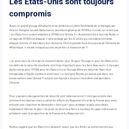
Les États-Unis sont toujours
compromis
Avant un grand groupe d'étudiants et de professeurs, dont l'architecte de la thérapie par
choc en Pologne, Leszek Balcerowicz, secrétaire général de l'OTAN, a insisté sur le fait que
« les États-Unis restent attachés à l'OTAN et à l'article 5 ». Autrement dit, à l'avis de Rutte, si
un pays de l'OTAN est attaqué, il sera protégé par les 32 alliés qui considéreront cette
attaque comme s'il était dans leur domaine. C'est la grande force dissuasive de l'alliance de
l'Atlantique. Il n'a été invoqué qu'une seule fois: à l'occasion de 11.
« Je serai clair. Ce n'est pas le moment d'aller seul. Ni pour l'Europe ni pour les États-Unis.
Les défis de la sécurité mondiale sont trop importants pour les faire face seuls. Il n'y a pas
d'alternative pour l'OTAN pour les États-Unis et l'Europe d'être en sécurité. Rien n'est
comparable à l'égide nucléaire américain », a souligné Routte, qui avoue que dans ses
conversations avec Donald Trump et son équipe a toujours transféré une paix dans
Ukraine.
Pour y parvenir, des garanties de sécurité sont nécessaires et il n'est pas encore clair
comment les réaliser, mais a salué les efforts du Royaume-Uni et de la France pour avoir
articulé une « coalition de bénévoles », bien que « pour protéger la paix, vous devez
auparavant réaliser la paix ». Ce jeudi se réunira à Paris à nouveau les pays intéressés à
collaborer avec la proposition de la France et du Royaume-Uni.
Rutte a rappelé que les États-Unis devaient savoir que les Alliés se conformeront aux