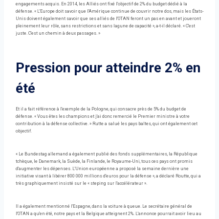
engagements acquis. En 2014, les Alliés ont fixé l'objectif de 2% du budget dédié à la
défense. « L'Europe doit savoir que l'Amérique continue de couvrir notre dos, mais les États-
Unis doivent également savoir que ses alliés de l'OTAN feront un pas en avant et joueront
pleinement leur rôle, sans restrictions et sans lagune de capacité », a-t-il déclaré. « C'est
juste. C'est un chemin à deux passages. »
Pression pour atteindre 2% en
été
Et il a fait référence à l'exemple de la Pologne, qui consacre près de 5% du budget de
défense. « Vous êtes les champions et j'ai donc remercié le Premier ministre à votre
contribution à la défense collective. » Rutte a salué les pays baltes, qui ont également cet
objectif.
« Le Bundestag allemand a également publié des fonds supplémentaires, la République
tchèque, le Danemark, la Suède, la Finlande, le Royaume-Uni, tous ces pays ont promis
d'augmenter les dépenses. L'Union européenne a proposé la semaine dernière une
initiative visant à libérer 800 000 millions d'euros pour la défense », a déclaré Routte, qui a
très graphiquement insisté sur le « steping sur l'accélérateur ».
Il a également mentionné l'Espagne, dans la voiture à queue. Le secrétaire général de
l'OTAN a qu'en été, notre pays et la Belgique atteignent 2%. L'annonce pourrait avoir lieu au