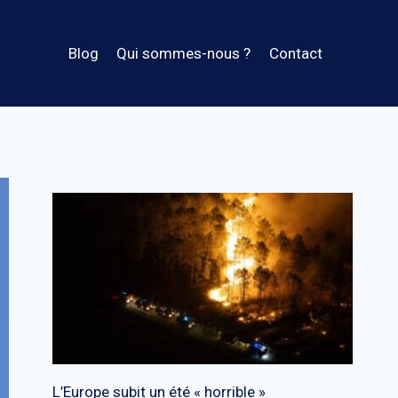
Blog
Qui sommes-nous ?
Contact
L’Europe subit un été « horrible »