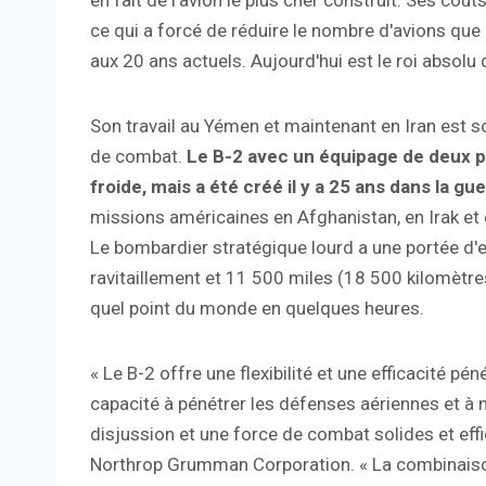
en fait de l'avion le plus cher construit. Ses coût
ce qui a forcé de réduire le nombre d'avions que 
aux 20 ans actuels. Aujourd'hui est le roi absolu 
Son travail au Yémen et maintenant en Iran est s
de combat.
Le B-2 avec un équipage de deux p
froide, mais a été créé il y a 25 ans dans la g
missions américaines en Afghanistan, en Irak et e
Le bombardier stratégique lourd a une portée d'
ravitaillement et 11 500 miles (18 500 kilomètres
quel point du monde en quelques heures.
« Le B-2 offre une flexibilité et une efficacité p
capacité à pénétrer les défenses aériennes et à 
disjussion et une force de combat solides et eff
Northrop Grumman Corporation. « La combinaiso