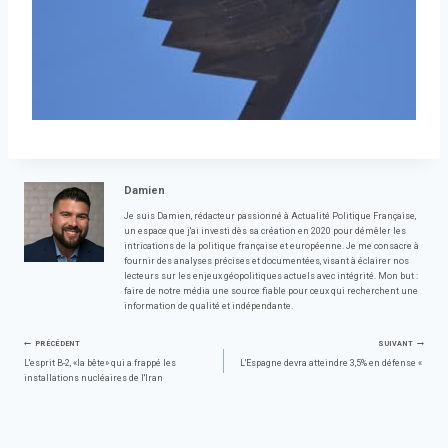
Damien
Je suis Damien, rédacteur passionné à Actualité Politique Française,
un espace que j'ai investi dès sa création en 2020 pour démêler les
intrications de la politique française et européenne. Je me consacre à
fournir des analyses précises et documentées, visant à éclairer nos
lecteurs sur les enjeux géopolitiques actuels avec intégrité. Mon but :
faire de notre média une source fiable pour ceux qui recherchent une
information de qualité et indépendante.
Navigation
PRÉCÉDENT
SUIVANT
L'esprit B-2, «la bête» qui a frappé les
L'Espagne devra atteindre 3,5% en défense «
installations nucléaires de l'Iran
de
l’article