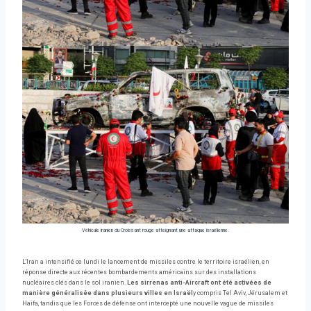
Véhicule iranien du Croissant rouge atteignant une attaque israélienne.
L'Iran a intensifié ce lundi le lancement de missiles contre le territoire israélien, en
réponse directe aux récentes bombardements américains sur des installations
nucléaires clés dans le sol iranien.
Les sirrenas anti-Aircraft ont été activées de
manière généralisée dans plusieurs villes en Israël
y compris Tel Aviv, Jérusalem et
Haïfa, tandis que les Forces de défense ont intercepté une nouvelle vague de missiles