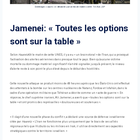
Dommages causés ce dimanche par un missile iranien contre Tel Aviv.
|
EP
Jamenei: « Toutes les options
sont sur la table »
Selon
Haaretz
tôt le matin de cette UNES, il y a eu « un brainstoral » de l'Iran, qui a provoqué
l'activation des alertes aériennes dans presque tout le pays. Bien qu'aucune victime
mortelle ou dommage matériel significatif n'ait été signalée jusqu'à présent, le niveau
d'alerte reste à son point le plus élevé depuis le début des hostilités.
Cette nouvelle attaque se produit moins de 48 heures après que les États-Unis ont effectué
des attentats à la bombe sur les centres nucléaires de Natanz, Fordow et Isfahán, dans le
cadre d'une opération militaire que Téhéran a décrite comme un « acte de guerre ». En
réponse, le chef suprême iranien, Ali Jamenei, a averti que « toutes les options sont sur la
table » et ont promis des représailles « douloureuses et soutenues ».
« Il s'agit d'une nouvelle phase du conflit », a déclaré une source de défense israélienne
citée par
Haaretz
. « L'Iran ne fonctionne plus uniquement par le biais de ses alliés
régionaux tels que Hizbulá ou les milices en Irak; il utilise directement ses capacités
stratégiques contre le territoire israélien. »