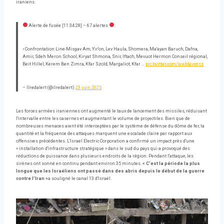
iraniens.
Alerte de fusée [11:34:28] – 67 alertes
:
• Confrontation Line-Misgav Am, Yir'on, Lev Haula, Shomera, Ma'ayan Baruch, Dafna,
Amir, Sdeh Meron School, Kiryat Shmona, Snir, Iftach, Mevuot Hermon Conseil régional,
Beit Hillel, Kerem Ben Zimra, Kfar Szold, Margaliot, Kfar …
pic.twitter.com/wwblavxnsz
– Ilredalert (@ilredalert)
23 juin 2025
Les forces armées iraniennes ont augmenté le taux de lancement des missiles, réduisant
l'intervalle entre les casernes et augmentant le volume de projectiles. Bien que de
nombreuses menaces aient été interceptées par le système de défense du dôme de fer, la
quantité et la fréquence des attaques marquent une escalade claire par rapport aux
offensives précédentes. L'Israel Electric Corporation a confirmé un impact près d'une
« installation d'infrastructure stratégique » dans le sud du pays qui a provoqué des
réductions de puissance dans plusieurs endroits de la région. Pendant l'attaque, les
sirènes ont sonné en continu pendant environ 35 minutes.
« C'est la période la plus
longue que les Israéliens ont passé dans des abris depuis le début de la guerre
contre l'Iran »
a souligné le canal 13 d'Israël.