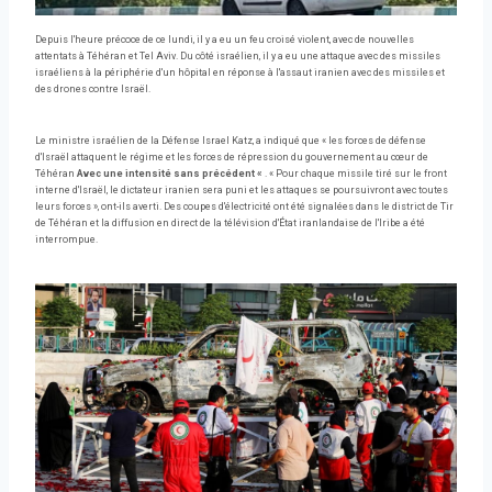
Depuis l'heure précoce de ce lundi, il y a eu un feu croisé violent, avec de nouvelles
attentats à Téhéran et Tel Aviv. Du côté israélien, il y a eu une attaque avec des missiles
israéliens à la périphérie d'un hôpital en réponse à l'assaut iranien avec des missiles et
des drones contre Israël.
Le ministre israélien de la Défense Israel Katz, a indiqué que « les forces de défense
d'Israël attaquent le régime et les forces de répression du gouvernement au cœur de
Téhéran
Avec une intensité sans précédent «
. « Pour chaque missile tiré sur le front
interne d'Israël, le dictateur iranien sera puni et les attaques se poursuivront avec toutes
leurs forces », ont-ils averti. Des coupes d'électricité ont été signalées dans le district de Tir
de Téhéran et la diffusion en direct de la télévision d'État iranlandaise de l'Iribe a été
interrompue.