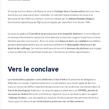
officiellement décédé.
En cas de mort en dehors de Rome, ce sera le
Collège Sacro Cardenalicio
Celui qui fera
tout ce qui est nécessaire pour « accorder un transfert digne et décent du corps à la
basilique de San Pedro au Vatican », comme indiqué par le
Universi Dominici Gregis
La
Constitution apostolique de l'Église promulguée par Jean-Paul II en février 1996.
Le corps du pape est
Transféré en procession à la chapelle Sixtine
où il est embaumé
et recouvert d'ornements sacrés (la mitre blanche, le chasulla rouge et le pallium en laine
blanche avec des croix noires). Ainsi, le corps sera
Exposé dans un catafalco
aux fidèles
pendant
trois jours
tandis que les cardinaux célèbrent le
Nouveauté
le
Neuf jours de
deuil et de suffrage
. Ces mêmes cardinaux briseront le
Anneau du pêcheur
que le pape
a reçu au début de son pontificat et avec qui il formalise les lettres apostoliques.
Vers le conclave
Les funérailles papales sont célébrées à San Pedro
En présence de délégations
d'État dans le monde. Traditionnellement, il a été célébré sous l'autel papal de Bernini
mais, en raison de l'afflux important de paroissiens, ce rite se déroule maintenant dans le
Carré de basilique
à l'extérieur. Le corps du pape est placé dans un
CYPRÉS, plomb et
cercueil en chêne
Être enfin emmené au sépulcre sous le sanctuaire, dans les appels
«
Vatican Grutas
« , une nécropole qui recueille l'enfouissement des pommes de terre à
moins que l'un d'eux ne part
Instructions précises sur où être enterré
.