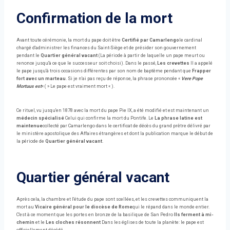
Confirmation de la mort
Avant toute cérémonie, la mort du pape doit être
Certifié par Camarlengo
le cardinal
chargé d'administrer les finances du Saint-Siège et de présider son gouvernement
pendant le
Quartier général vacant
(La période à partir de laquelle un pape meurt ou
renonce jusqu'à ce que le successeur soit choisi). Dans le passé,
Les crevettes
Il a appelé
le pape jusqu'à trois occasions différentes par son nom de baptême pendant que
Frapper
fort avec un marteau
. Si je n'ai pas reçu de réponse, la phrase prononcée «
Vere Pope
Mortuus est
« ( » Le pape est vraiment mort « ).
Ce rituel, vu jusqu'en 1878 avec la mort du pape Pie IX, a été modifié et est maintenant un
médecin spécialisé
Celui qui confirme la mort du Pontife. Le
La phrase latine est
maintenue
collecté par Camarlengo dans le certificat de décès du grand prêtre délivré par
le ministère apostolique des Affaires étrangères et dont la publication marque le début de
la période de
Quartier général vacant
.
Quartier général vacant
Après cela, la chambre et l'étude du pape sont scellées, et les crevettes communiquent la
mort au
Vicaire général pour le diocèse de Rome
qui le répand dans le monde entier.
C'est à ce moment que les portes en bronze de la basilique de San Pedro
Ils ferment à mi-
chemin
et le
Les cloches résonnent
Dans les églises de toute la planète: le pape est