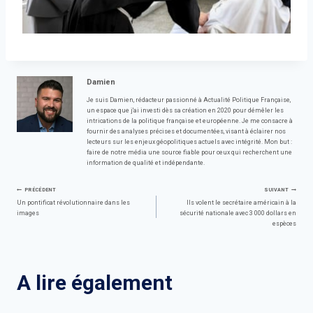
Damien
Je suis Damien, rédacteur passionné à Actualité Politique Française,
un espace que j'ai investi dès sa création en 2020 pour démêler les
intrications de la politique française et européenne. Je me consacre à
fournir des analyses précises et documentées, visant à éclairer nos
lecteurs sur les enjeux géopolitiques actuels avec intégrité. Mon but :
faire de notre média une source fiable pour ceux qui recherchent une
information de qualité et indépendante.
Navigation
PRÉCÉDENT
SUIVANT
Un pontificat révolutionnaire dans les
Ils volent le secrétaire américain à la
images
sécurité nationale avec 3 000 dollars en
de
espèces
l’article
A lire également