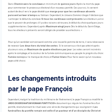
Dans
Chemin vers le conclave
un minimum de
quinze jours
Après la mort du pape
pour commencer le processus électoral d'un nouveau pontife. Ces jours-ci, ils servent
autant de deuil vers le pape décédé que
marge pour que les cardinaux absents
puissent arriver à temps
au Vatican. Cependant, le
Universi Dominici Gregis
Il déclare que
« anticiper le début du conclave
Si tous les cardinaux sont présents
Les électeurs, ainsi
que le pouvoir de prolonger, s'il y a des raisons sérieuses, le début du choix quelques jours
supplémentaires. Cependant, après
Maximum vingt jours
Dès le début du Saint-Siège,
tous les électeurs présents seront obligés de procéder aux élections. «
Pour qu'un candidat soit consacré comme une nouvelle pomme de terre, il sera nécessaire
de recevoir
Les deux tiers du total des votes
. Si le consensus n'est pas atteint après
plusieurs voix, un
Maximum de quatre élections par jour
. Les votes seront incinérés
après le comptage, et la couleur de la fumée communiquera au peuple le progrès du choix:
Fumée noire
pour le manque de choix; et
Fumer blanc
Pour faire savoir qu'un nouveau
pape a été choisi.
Les changements introduits
par le pape François
Cependant, malgré la tradition du millénaire de l'événement, le pape François a modifié le
ORDO EXSERSHIATUM ROMANI PONTITICIS
le document qui régule les funérailles d'un
pontife, révolutionnant le rituel avec une série de changements qui soulignent «
Les
funérailles du pontife romain est celle d'un pasteur et d'un disciple du Christ et