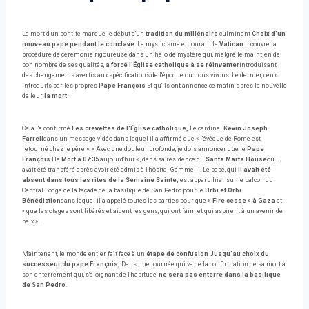
La mort d'un pontife marque le début d'un
tradition du millénaire
culminant
Choix d'un
nouveau pape pendant le conclave
. Le mysticisme entourant le
Vatican
Il couvre la
procédure de cérémonie rigoureuse dans un halo de mystère qui, malgré le maintien de
bon nombre de ses qualités,
a forcé l'Église catholique à se réinventer
introduisant
des changements avertis aux spécifications de l'époque où nous vivons. Le dernier, ceux
introduits par les propres
Pape François
Et qu'ils ont annoncé ce matin, après la nouvelle
de leur
la mort
.
Cela l'a confirmé
Les crevettes de l'Église catholique,
Le cardinal
Kevin Joseph
Farrell
dans un message vidéo dans lequel il a affirmé que « l'évêque de Rome est
retourné chez le père ». « Avec une douleur profonde, je dois annoncer que le
Pape
François
Ha
Mort à 07:35
aujourd'hui « , dans sa résidence du
Santa Marta House
où il
avait été transféré après avoir été admis à l'hôpital Gemmelli. Le pape, qui
Il avait été
absent dans tous les rites de la Semaine Sainte,
est apparu hier sur le balcon du
Central Lodge de la façade de la basilique de San Pedro pour le
Urbi et Orbi
Bénédiction
dans lequel il a appelé toutes les parties pour que
« Fire cesse » à Gaza
et
« que les otages sont libérés et aident les gens, qui ont faim et qui aspirent à un avenir de
paix ».
Maintenant, le monde entier fait face à un
étape de confusion
Jusqu'au choix du
successeur du pape François,
Dans une tournée qui va de la confirmation de sa mort à
son enterrement qui, s'éloignant de l'habitude,
ne sera pas enterré dans la basilique
de San Pedro
.