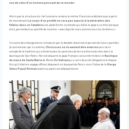
non de celui d'un homme puissant de ce monde
«
Alors que la structure du rite funéraire restera la même, Francisco a déclaré que, à partir
de maintenant,
Le corps d'un pontife ne sera pas exposé à la vénération des
fidèles dans un Catafalco
une plate-forme surélevée qui élève le pape à un être presque
divin, permettant au pontife de montrer « avec dignité, mais comme tous les chrétiens ».
Un autre des changements introduits par le décédé récemment permet de futurs pontifes
(à commencer par lui-même)
Choisissez où ils veulent être enterrés
sans tenir
compte de la tradition qui a forcé toutes les pommes de terre à être enterrées dans la
basilique de San Pedro. Par conséquent, le pape François sera enterré dans le
Basilique
de maire de Santa María
de Rome,
Du Vatican
qui a servi de arrêt obligatoire à chaque
fois qu'il était en voyage officiel, déposant un bouquet de fleurs sous l'icône de la
Vierge
Salus Populi Romani
avant ou après vos déplacements.