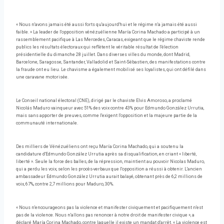
« Nous n'avons jamais été aussi forts qu'aujourd'hui et le régime n'a jamais été aussi
faible. » La leader de l'opposition vénézuélienne María Corina Machado a participé à un
rassemblement pacifique à Las Mercedes, Caracas, exigeant que le régime chaviste rende
publics les résultats électoraux qui reflètent le véritable résultat de l'élection
présidentielle du dimanche 28 juillet. Dans diverses villes du monde, dont Madrid,
Barcelone, Saragosse, Santander, Valladolid et Saint-Sébastien, des manifestations contre
la fraude ont eu lieu. Le chavisme a également mobilisé ses loyalistes, qui ont défilé dans
une caravane motorisée.
Le Conseil national électoral (CNE), dirigé par le chaviste Elvis Amoroso, a proclamé
Nicolás Maduro vainqueur avec 51% des voix contre 43% pour Edmundo González Urrutia,
mais sans apporter de preuves, comme l'exigent l'opposition et la majeure partie de la
communauté internationale.
Des milliers de Vénézuéliens ont reçu María Corina Machado, qui a soutenu la
candidature d'Edmundo González Urrutia après sa disqualification, en criant « liberté,
liberté ». Seule la force des balles, de la répression, maintient au pouvoir Nicolas Maduro,
qui a perdu les voix, selon les procès-verbaux que l'opposition a réussi à obtenir. L'ancien
ambassadeur Edmundo González Urrutia aurait balayé, obtenant près de 6,2 millions de
voix, 67%, contre 2,7 millions pour Maduro, 30%.
« Nous n'encourageons pas la violence et manifester civiquement et pacifiquement n'est
pas de la violence. Nous n'allons pas renoncer à notre droit de manifester civique », a
déclaré María Corina Machado, contre laquelle il existe un mandat d'arrêt. « La violence est