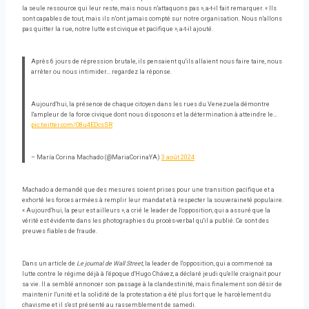
la seule ressource qui leur reste, mais nous n'attaquons pas », a-t-il fait remarquer. « Ils
sont capables de tout, mais ils n'ont jamais compté sur notre organisation. Nous n'allons
pas quitter la rue, notre lutte est civique et pacifique », a-t-il ajouté.
Après 6 jours de répression brutale, ils pensaient qu'ils allaient nous faire taire, nous
arrêter ou nous intimider… regardez la réponse.
Aujourd'hui, la présence de chaque citoyen dans les rues du Venezuela démontre
l'ampleur de la force civique dont nous disposons et la détermination à atteindre le…
pic.twitter.com/O8u4EDcsSR
– María Corina Machado (@MariaCorinaYA)
3 août 2024
Machado a demandé que des mesures soient prises pour une transition pacifique et a
exhorté les forces armées à remplir leur mandat et à respecter la souveraineté populaire.
« Aujourd'hui, la peur est ailleurs », a crié le leader de l'opposition, qui a assuré que la
vérité est évidente dans les photographies du procès-verbal qu'il a publié. Ce sont des
preuves fiables de fraude.
Dans un article de
Le journal de Wall Street
, la leader de l'opposition, qui a commencé sa
lutte contre le régime déjà à l'époque d'Hugo Chávez, a déclaré jeudi qu'elle craignait pour
sa vie. Il a semblé annoncer son passage à la clandestinité, mais finalement son désir de
maintenir l'unité et la solidité de la protestation a été plus fort que le harcèlement du
chavisme et il s'est présenté au rassemblement de samedi.