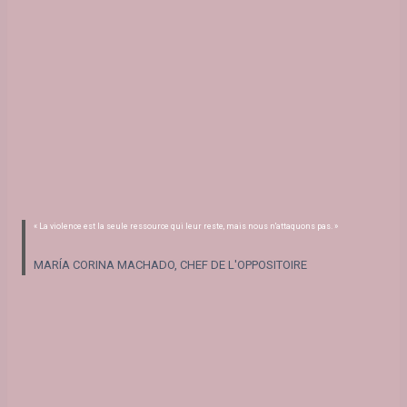
« La violence est la seule ressource qui leur reste, mais nous n'attaquons pas. »
MARÍA CORINA MACHADO, CHEF DE L'OPPOSITOIRE