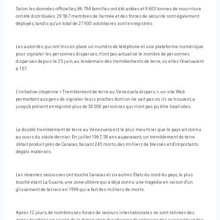
Selon les données officielles, 86 794 familles ont été aidées et 9 603 tonnes de nourriture
ont été distribuées. 29 567 membres de l'armée et des forces de sécurité sont également
déployés, tandis qu'un total de 27 930 volontaires sont enregistrés.
Les autorités, qui ont mis en place un numéro de téléphone et une plateforme numérique
pour signaler les personnes disparues, n'ont pas actualisé le nombre de personnes
disparues depuis le 25 juin, au lendemain des tremblements de terre, où elles l'évaluaient
à 157.
L'initiative citoyenne « Tremblement de terre au Venezuela disparu », un site Web
permettant aux gens de signaler leurs proches dont on ne sait pas où ils se trouvent, a
jusqu'à présent enregistré plus de 30 000 personnes qui n'ont pas pu être localisées.
Le double tremblement de terre au Venezuela est le plus meurtrier que le pays ait connu
au cours du siècle dernier. En juillet 1967, 59 ans auparavant, un tremblement de terre
s'était produit près de Caracas, faisant 245 morts, des milliers de blessés et d'importants
dégâts matériels.
Les récentes secousses ont touché Caracas et six autres États du nord du pays, le plus
touché étant La Guaira, une zone côtière qui a déjà connu une tragédie en raison d'un
glissement de terrain en 1999 qui a fait des milliers de morts.
Après 12 jours, de nombreuses forces de secours internationales se sont retirées des