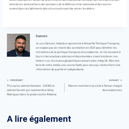
zones touchées en raison de la diminution des chances de retrouver des survivants et des
volontaires vénézuéliens, des pompiers, de la défense civile nationale et des voisins
restent dans les bâtiments détruits et continuent de retirer les débris.
Damien
Je suis Damien, rédacteur passionné à Actualité Politique Française,
un espace que j'ai investi dès sa création en 2020 pour démêler les
intrications de la politique française et européenne. Je me consacre à
fournir des analyses précises et documentées, visant à éclairer nos
lecteurs sur les enjeux géopolitiques actuels avec intégrité. Mon but :
faire de notre média une source fiable pour ceux qui recherchent une
information de qualité et indépendante.
Navigation
PRÉCÉDENT
SUIVANT
Plus qu'un cabinet d'avocats : ILOCAD, le
Macron maintient sa visite à Damas malgré
cabinet Garzón qui représentera Delcy
deux explosions
de
Rodríguez dans le procès contre Aldama
l’article
A lire également