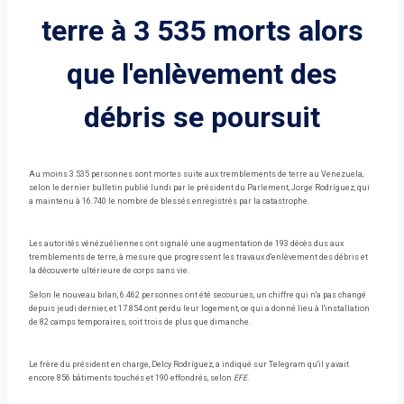
terre à 3 535 morts alors
que l'enlèvement des
débris se poursuit
Au moins 3.535 personnes sont mortes suite aux tremblements de terre au Venezuela,
selon le dernier bulletin publié lundi par le président du Parlement, Jorge Rodríguez, qui
a maintenu à 16.740 le nombre de blessés enregistrés par la catastrophe.
Les autorités vénézuéliennes ont signalé une augmentation de 193 décès dus aux
tremblements de terre, à mesure que progressent les travaux d'enlèvement des débris et
la découverte ultérieure de corps sans vie.
Selon le nouveau bilan, 6.462 personnes ont été secourues, un chiffre qui n'a pas changé
depuis jeudi dernier, et 17.854 ont perdu leur logement, ce qui a donné lieu à l'installation
de 82 camps temporaires, soit trois de plus que dimanche.
Le frère du président en charge, Delcy Rodríguez, a indiqué sur Telegram qu'il y avait
encore 856 bâtiments touchés et 190 effondrés, selon
EFE
.