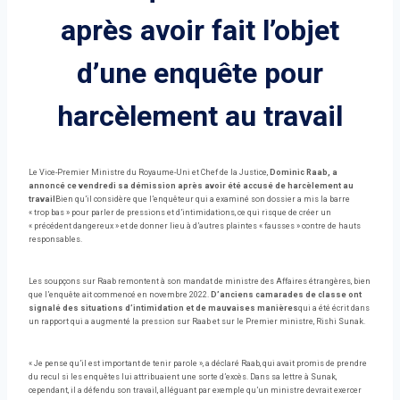
après avoir fait l’objet
d’une enquête pour
harcèlement au travail
Le Vice-Premier Ministre du Royaume-Uni et Chef de la Justice,
Dominic Raab, a
annoncé ce vendredi sa démission après avoir été accusé de harcèlement au
travail
Bien qu’il considère que l’enquêteur qui a examiné son dossier a mis la barre
« trop ​​bas » pour parler de pressions et d’intimidations, ce qui risque de créer un
« précédent dangereux » et de donner lieu à d’autres plaintes « fausses » contre de hauts
responsables.
Les soupçons sur Raab remontent à son mandat de ministre des Affaires étrangères, bien
que l’enquête ait commencé en novembre 2022.
D’anciens camarades de classe ont
signalé des situations d’intimidation et de mauvaises manières
qui a été écrit dans
un rapport qui a augmenté la pression sur Raab et sur le Premier ministre, Rishi Sunak.
« Je pense qu’il est important de tenir parole », a déclaré Raab, qui avait promis de prendre
du recul si les enquêtes lui attribuaient une sorte d’excès. Dans sa lettre à Sunak,
cependant, il a défendu son travail, alléguant par exemple qu’un ministre devrait exercer