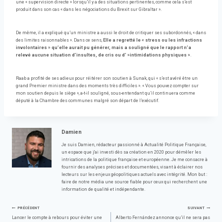
une « supervision directe » lorsqu’il y a des situations pertinentes, comme cela s’est
produit dans son cas « dans les négociations du Brexit sur Gibraltar ».
De même, il a expliqué qu’un ministre a aussi le droit de critiquer ses subordonnés, « dans
des limites raisonnables ». Dans ce sens,
Elle a regretté le « stress ou les infractions
involontaires » qu’elle aurait pu générer, mais a souligné que le rapport n’a
relevé aucune situation d’insultes, de cris ou d' »intimidations physiques »
.
Raab a profité de ses adieux pour réitérer son soutien à Sunak, qui « s’est avéré être un
grand Premier ministre dans des moments très difficiles ». « Vous pouvez compter sur
mon soutien depuis le siège », a-t-il souligné, sous-entendant qu’il continuera comme
député à la Chambre des communes malgré son départ de l’exécutif.
Damien
Je suis Damien, rédacteur passionné à Actualité Politique Française,
un espace que j'ai investi dès sa création en 2020 pour démêler les
intrications de la politique française et européenne. Je me consacre à
fournir des analyses précises et documentées, visant à éclairer nos
lecteurs sur les enjeux géopolitiques actuels avec intégrité. Mon but :
faire de notre média une source fiable pour ceux qui recherchent une
information de qualité et indépendante.
Navigation
PRÉCÉDENT
SUIVANT
Lancer le compte à rebours pour éviter une
Alberto Fernández annonce qu’il ne sera pas