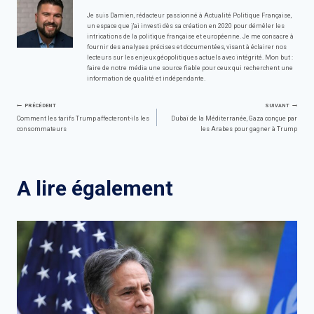
Je suis Damien, rédacteur passionné à Actualité Politique Française,
un espace que j'ai investi dès sa création en 2020 pour démêler les
intrications de la politique française et européenne. Je me consacre à
fournir des analyses précises et documentées, visant à éclairer nos
lecteurs sur les enjeux géopolitiques actuels avec intégrité. Mon but :
faire de notre média une source fiable pour ceux qui recherchent une
information de qualité et indépendante.
Navigation
PRÉCÉDENT
SUIVANT
Comment les tarifs Trump affecteront-ils les
Dubaï de la Méditerranée, Gaza conçue par
consommateurs
les Arabes pour gagner à Trump
de
l’article
A lire également