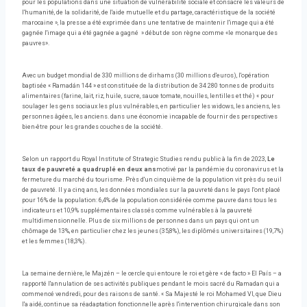
pour les populations dans une situation de vulnérabilité sociale et consacre les valeurs de
l'humanité, de la solidarité, de l'aide mutuelle et du partage, caractéristique de la société
marocaine », la presse a été exprimée dans une tentative de maintenir l'image qui a été
gagnée l'image qui a été gagnée a gagné » début de son règne comme «le monarque des
pauvres».
Avec un budget mondial de 330 millions de dirhams (30 millions d'euros), l'opération
baptisée « Ramadán 144 » est constituée de la distribution de 34 280 tonnes de produits
alimentaires (farine, lait, riz, huile, sucre, sauce tomate, nouilles, lentilles et thé) « pour
soulager les gens sociaux les plus vulnérables, en particulier les widows, les anciens, les
personnes âgées, les anciens. dans une économie incapable de fournir des perspectives
bien-être pour les grandes couches de la société.
Selon un rapport du Royal Institute of Strategic Studies rendu public à la fin de 2023,
Le
taux de pauvreté a quadruplé en deux ans
motivé par la pandémie du coronavirus et la
fermeture du marché du tourisme. Près d'un cinquième de la population vit près du seuil
de pauvreté. Il y a cinq ans, les données mondiales sur la pauvreté dans le pays l'ont placé
pour 16% de la population: 6,4% de la population considérée comme pauvre dans tous les
indicateurs et 10,9% supplémentaires classés comme vulnérables à la pauvreté
multidimensionnelle. Plus de six millions de personnes dans un pays qui ont un
chômage de 13%, en particulier chez les jeunes (35,8%), les diplômés universitaires (19,7%)
et les femmes (18,3%).
La semaine dernière, le Majzén – le cercle qui entoure le roi et gère « de facto » El País – a
rapporté l'annulation de ses activités publiques pendant le mois sacré du Ramadan qui a
commencé vendredi, pour des raisons de santé. « Sa Majesté le roi Mohamed VI, que Dieu
l'a aidé, continue sa réadaptation fonctionnelle après l'intervention chirurgicale dans son