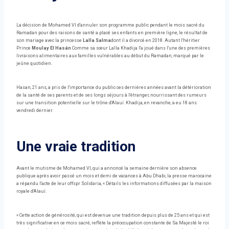
La décision de Mohamed VI d'annuler son programme public pendant le mois sacré du
Ramadan pour des raisons de santé a placé ses enfants en première ligne, le résultat de
son mariage avec la princesse
Lalla Salma
dont il a divorcé en 2018. Autant l'héritier
Prince
Moulay El Hasán
Comme sa sœur Lalla Khadija l'a joué dans l'une des premières
livraisons alimentaires aux familles vulnérables au début du Ramadan, marqué par le
jeûne quotidien.
Hasan, 21 ans, a pris de l'importance du public ces dernières années avant la détérioration
de la santé de ses parents et de ses longs séjours à l'étranger, nourrissant des rumeurs
sur une transition potentielle sur le trône d'Alauí. Khadija, en revanche, a eu 18 ans
vendredi dernier.
Une vraie tradition
Avant le mutisme de Mohamed VI, qui a annoncé la semaine dernière son absence
publique après avoir passé un mois et demi de vacances à Abu Dhabi, la presse marocaine
a répandu l'acte de leur offspr Solidaria, « Détails les informations diffusées par la maison
royale d'Alauí.
« Cette action de générosité, qui est devenue une tradition depuis plus de 25 ans et qui est
très significative en ce mois sacré, reflète la préoccupation constante de Sa Majesté le roi