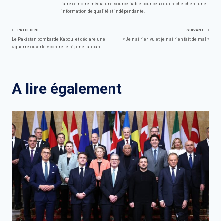
faire de notre média une source fiable pour ceux qui recherchent une
information de qualité et indépendante.
Navigation
PRÉCÉDENT
SUIVANT
Le Pakistan bombarde Kaboul et déclare une
« Je n'ai rien vu et je n'ai rien fait de mal »
« guerre ouverte » contre le régime taliban
de
l’article
A lire également