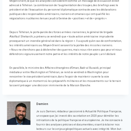
Moyen-Orient, ce que les analystes considèrent comme un message de dissuasion direct
adressé à Téhéran. La combinaison de l’augmentation des troupes, des briefings avec le
président et de l’évacuation du personnel diplomatique contraste avec les déclarations
publiques des responsables américains, iraniens et omanais qui ont qualifié les
négociations nucléaires tenues jeudi à Genève de « positives » et de « progrès ».
Depuis Téhéran, le porte-parole des forces armées iraniennes, le général de brigade
Abolfazl Shekarchi, a prévenu ce vendredi que « toute action américaine imprudente
provoquerait un incendie généralisé dans la région ». Il a ajouté qu'en cas de confrontation,
les intérêts américains au Moyen-Orient seraient à la portée des missiles iraniens.
« Nous ne cherchons pas à déclencher des guerres, mais nous n'en avons pas peur et nous
défendrons vigoureusement notre patrie et les intérêts de notre peuple », a-t-il déclaré.
En parallèle, le ministre des Affaires étrangères d'Oman, Badr al Busaidi, principal
médiateur entre Washington et Téhéran, se rend ce vendredi à Washington pour
rencontrer le vice-président américain, dans l'espoir de maintenir ouverte la voie
diplomatique à un moment où les préparatifs militaires et les mouvements sur le terrain
laissent présager une décision imminente de la Maison Blanche.
Damien
Je suis Damien, rédacteur passionné à Actualité Politique Française,
un espace que j'ai investi dès sa création en 2020 pour démêler les
intrications de la politique française et européenne. Je me consacre à
fournir des analyses précises et documentées, visant à éclairer nos
lecteurs sur les enjeux géopolitiques actuels avec intégrité. Mon but :