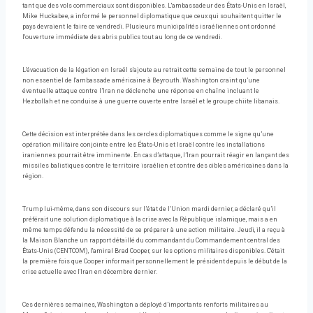
tant que des vols commerciaux sont disponibles. L'ambassadeur des États-Unis en Israël,
Mike Huckabee, a informé le personnel diplomatique que ceux qui souhaitent quitter le
pays devraient le faire ce vendredi. Plusieurs municipalités israéliennes ont ordonné
l'ouverture immédiate des abris publics tout au long de ce vendredi.
L'évacuation de la légation en Israël s'ajoute au retrait cette semaine de tout le personnel
non essentiel de l'ambassade américaine à Beyrouth. Washington craint qu’une
éventuelle attaque contre l’Iran ne déclenche une réponse en chaîne incluant le
Hezbollah et ne conduise à une guerre ouverte entre Israël et le groupe chiite libanais.
Cette décision est interprétée dans les cercles diplomatiques comme le signe qu’une
opération militaire conjointe entre les États-Unis et Israël contre les installations
iraniennes pourrait être imminente. En cas d’attaque, l’Iran pourrait réagir en lançant des
missiles balistiques contre le territoire israélien et contre des cibles américaines dans la
région.
Trump lui-même, dans son discours sur l’état de l’Union mardi dernier, a déclaré qu’il
préférait une solution diplomatique à la crise avec la République islamique, mais a en
même temps défendu la nécessité de se préparer à une action militaire. Jeudi, il a reçu à
la Maison Blanche un rapport détaillé du commandant du Commandement central des
États-Unis (CENTCOM), l'amiral Brad Cooper, sur les options militaires disponibles. C'était
la première fois que Cooper informait personnellement le président depuis le début de la
crise actuelle avec l'Iran en décembre dernier.
Ces dernières semaines, Washington a déployé d’importants renforts militaires au