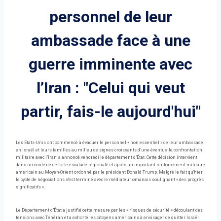
personnel de leur
ambassade face à une
guerre imminente avec
l’Iran : "Celui qui veut
partir, fais-le aujourd'hui"
Les États-Unis ont commencé à évacuer le personnel « non essentiel » de leur ambassade
en Israël et leurs familles au milieu de signes croissants d’une éventuelle confrontation
militaire avec l’Iran, a annoncé vendredi le département d’État. Cette décision intervient
dans un contexte de forte escalade régionale et après un important renforcement militaire
américain au Moyen-Orient ordonné par le président Donald Trump. Malgré le fait qu'hier
le cycle de négociations s'est terminé avec le médiateur omanais soulignant « des progrès
significatifs ».
Le Département d’État a justifié cette mesure par les « risques de sécurité » découlant des
tensions avec Téhéran et a exhorté les citoyens américains à envisager de quitter Israël