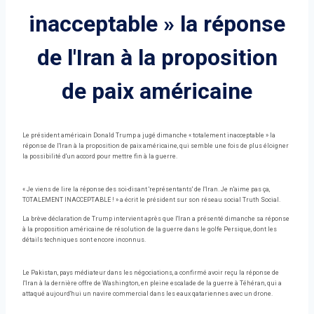
inacceptable » la réponse
de l'Iran à la proposition
de paix américaine
Le président américain Donald Trump a jugé dimanche « totalement inacceptable » la
réponse de l'Iran à la proposition de paix américaine, qui semble une fois de plus éloigner
la possibilité d'un accord pour mettre fin à la guerre.
« Je viens de lire la réponse des soi-disant 'représentants' de l'Iran. Je n'aime pas ça,
TOTALEMENT INACCEPTABLE ! » a écrit le président sur son réseau social Truth Social.
La brève déclaration de Trump intervient après que l'Iran a présenté dimanche sa réponse
à la proposition américaine de résolution de la guerre dans le golfe Persique, dont les
détails techniques sont encore inconnus.
Le Pakistan, pays médiateur dans les négociations, a confirmé avoir reçu la réponse de
l'Iran à la dernière offre de Washington, en pleine escalade de la guerre à Téhéran, qui a
attaqué aujourd'hui un navire commercial dans les eaux qatariennes avec un drone.