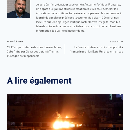
Je suis Damien, rédacteur passionné à Actualité Politique Française,
un espace que j'ai investi dès sa création en 2020 pour démêler les
intrications de la politique française et européenne. Je me consacre à
fournir des analyses précises et documentées, visant à éclairer nos
lecteurs sur les enjeux géopolitiques actuels avec intégrité. Mon but :
faire de notre média une source fiable pour ceux qui recherchent une
information de qualité et indépendante.
Navigation
PRÉCÉDENT
SUIVANT
"Si l’Europe continue de nous tourner le dos,
La France confirme un résultat positif à
Cuba finira par élever des autels à Trump ;
l'hantavirus et les États-Unis isolent un cas
de
L'Espagne est responsable"
l’article
A lire également