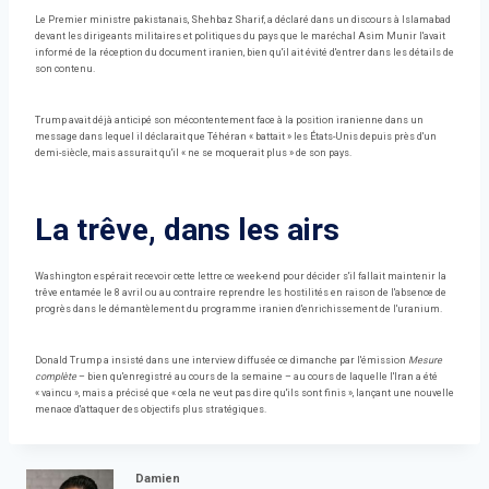
Le Premier ministre pakistanais, Shehbaz Sharif, a déclaré dans un discours à Islamabad
devant les dirigeants militaires et politiques du pays que le maréchal Asim Munir l'avait
informé de la réception du document iranien, bien qu'il ait évité d'entrer dans les détails de
son contenu.
Trump avait déjà anticipé son mécontentement face à la position iranienne dans un
message dans lequel il déclarait que Téhéran « battait » les États-Unis depuis près d'un
demi-siècle, mais assurait qu'il « ne se moquerait plus » de son pays.
La trêve, dans les airs
Washington espérait recevoir cette lettre ce week-end pour décider s'il fallait maintenir la
trêve entamée le 8 avril ou au contraire reprendre les hostilités en raison de l'absence de
progrès dans le démantèlement du programme iranien d'enrichissement de l'uranium.
Donald Trump a insisté dans une interview diffusée ce dimanche par l'émission
Mesure
complète
– bien qu'enregistré au cours de la semaine – au cours de laquelle l'Iran a été
« vaincu », mais a précisé que « cela ne veut pas dire qu'ils sont finis », lançant une nouvelle
menace d'attaquer des objectifs plus stratégiques.
Damien