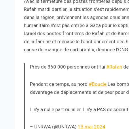
Avec la fermeture des postes frontières depuis qu
Rafah mardi dernier, la situation s'est rapidemen
dans la région, préviennent les agences onusienn
humanitaire n'est pas entrée à Gaza pour le sept
Israël des postes frontières de Rafah et de Kar
de la famine et menacé le fonctionnement des hôp
cause du manque de carburant », dénonce l’ONG 
Près de 360 ​​000 personnes ont fui
#Rafah
dep
Pendant ce temps, au nord
#Boucle
Les bomba
davantage de déplacements et de peur pour de
Il n'y a nulle part où aller. Il n'y a PAS de sécur
– UNRWA (@UNRWA)
13 mai 2024