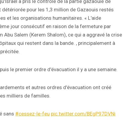
'Israël a pris le contrôle de la partie gazaouie de
t détériorée pour les 1,3 million de Gazaouis restés
es et les organisations humanitaires. « L'aide
ième jour consécutif en raison de la fermeture par
em Abu Salem (Kerem Shalom), ce qui a aggravé la crise
itaux qui restent dans la bande. , principalement à
précitée.
uis le premier ordre d'évacuation il y a une semaine.
rdements et autres ordres d'évacuation ont créé
s milliers de familles.
ité sans
#cessez-le-feu
pic.twitter.com/BEgP97DVNi