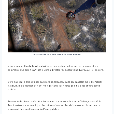
Une photo fournie par la Garde nationale de l’armée américaine.
« Pratiquement
toute la ville a brûlé
tout le quartier historique, les maisons et les
commerces », a-t-il dit
CNN
Richie Olsten, directeur des opérations d’Air Maui Helicopters.
Olsten a détaillé que
il y a des centaines de personnes dans des abris
comme le Memorial
Stadium, mais beaucoup « n’ont nulle part où aller » parce qu’il n’y a pas encore assez
d’abris.
Le compte de réseau social
X
anciennement connu sous le nom de Twitter, du comté de
Maui met constamment à jour les informations sur les abris en cours d’ouverture ou
zones où l’on peut trouver de l’eau potable.