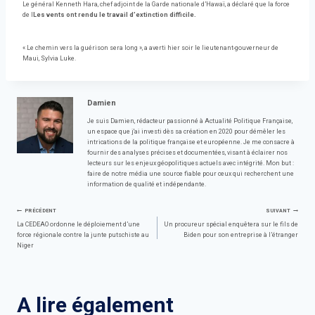
Le général Kenneth Hara, chef adjoint de la Garde nationale d’Hawaï, a déclaré que la force
de l
Les vents ont rendu le travail d’extinction difficile.
« Le chemin vers la guérison sera long », a averti hier soir le lieutenant-gouverneur de
Maui, Sylvia Luke.
Damien
Je suis Damien, rédacteur passionné à Actualité Politique Française,
un espace que j'ai investi dès sa création en 2020 pour démêler les
intrications de la politique française et européenne. Je me consacre à
fournir des analyses précises et documentées, visant à éclairer nos
lecteurs sur les enjeux géopolitiques actuels avec intégrité. Mon but :
faire de notre média une source fiable pour ceux qui recherchent une
information de qualité et indépendante.
Navigation
PRÉCÉDENT
SUIVANT
La CEDEAO ordonne le déploiement d’une
Un procureur spécial enquêtera sur le fils de
force régionale contre la junte putschiste au
Biden pour son entreprise à l’étranger
de
Niger
l’article
A lire également