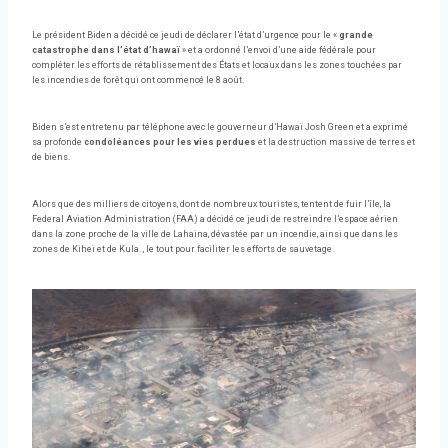
Le président Biden a décidé ce jeudi de déclarer l’état d’urgence pour le «
grande
catastrophe dans l’état d’hawaï
» et a ordonné l’envoi d’une aide fédérale pour
compléter les efforts de rétablissement des États et locaux dans les zones touchées par
les incendies de forêt qui ont commencé le 8 août.
Biden s’est entretenu par téléphone avec le gouverneur d’Hawaï Josh Green et a exprimé
sa profonde
condoléances pour les vies perdues
et la destruction massive de terres et
de biens.
Alors que des milliers de citoyens, dont de nombreux touristes, tentent de fuir l’île, la
Federal Aviation Administration (FAA) a décidé ce jeudi de restreindre l’espace aérien
dans la zone proche de la ville de Lahaina, dévastée par un incendie, ainsi que dans les
zones de Kihei et de Kula. , le tout pour faciliter les efforts de sauvetage.