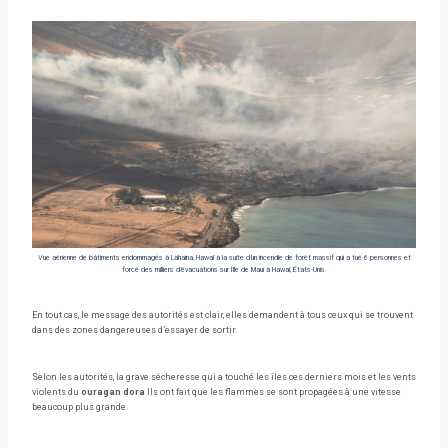
Vue aérienne de bâtiments endommagés à Lahaina, Hawaï à la suite d’un incendie de forêt massif qui a tué 6 personnes et
forcé des milliers d’évacuations sur l’île de Maui à Hawaï, États-Unis.
En tout cas, le message des autorités est clair, elles demandent à tous ceux qui se trouvent
dans des zones dangereuses d’essayer de sortir.
Selon les autorités, la grave sécheresse qui a touché les îles ces derniers mois et les vents
violents du
ouragan dora
Ils ont fait que les flammes se sont propagées à une vitesse
beaucoup plus grande.