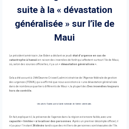
suite à la « dévastation
généralisée » sur l’île de
Maui
Le président américain Joe Biden a déclaré ce jeudi
état d’urgence en cas de
catastrophe à hawaii
en raison des incendies de forêt qui affectent surtout l’île de Maui,
où, selon des sources officielles, il y a un
« dévastation généralisée ».
Cela a été assuré à
CNN
Deanne Criswell, administratrice de l’Agence fédérale de gestion
des urgences (FEMA), qui a affirmé que nous assistions à « une dévastation généralisée
dans de nombreux quartiers différents de Maui », la plupart des
Des incendies toujours
hors de contrôle.
Une photo fournie par la Garde nationale de l’armée américaine.
En fait, explique-t-il, la présence de l’agence dans la région est encore faible, avec une
capacité « limitée » à localiser des personnes
. Après un premier décompte officiel, il
n’y a pour l’instant
36 décès
tandis que des milliers de personnes sont évacuées de l’île.