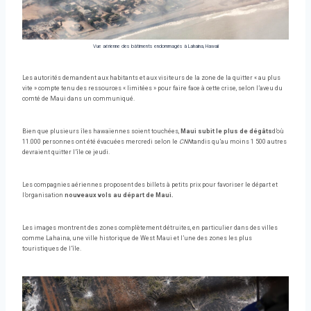
Vue aérienne des bâtiments endommagés à Lahaina, Hawaii
Les autorités demandent aux habitants et aux visiteurs de la zone de la quitter « au plus
vite » compte tenu des ressources « limitées » pour faire face à cette crise, selon l’aveu du
comté de Maui dans un communiqué.
Bien que plusieurs îles hawaïennes soient touchées,
Maui subit le plus de dégâts
d’où
11.000 personnes ont été évacuées mercredi selon le
CNN
tandis qu’au moins 1 500 autres
devraient quitter l’île ce jeudi.
Les compagnies aériennes proposent des billets à petits prix pour favoriser le départ et
l’organisation
nouveaux vols au départ de Maui.
Les images montrent des zones complètement détruites, en particulier dans des villes
comme Lahaina, une ville historique de West Maui et l’une des zones les plus
touristiques de l’île.