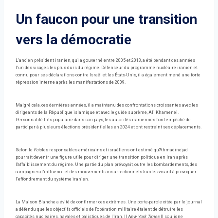
Un faucon pour une transition
vers la démocratie
L’ancien président iranien, qui a gouverné entre 2005 et 2013, a été pendant des années
l’un des visages les plus durs du régime. Défenseur du programme nucléaire iranien et
connu pour ses déclarations contre Israël et les États-Unis, il a également mené une forte
répression interne après les manifestations de 2009.
Malgré cela, ces dernières années, il a maintenu des confrontations croissantes avec les
dirigeants de la République islamique et avec le guide suprême, Ali Khamenei.
Personnalité très populaire dans son pays, les autorités iraniennes l'ont empêché de
participer à plusieurs élections présidentielles en 2024 et ont restreint ses déplacements.
Selon le
Fois
les responsables américains et israéliens ont estimé qu'Ahmadinejad
pourrait devenir une figure utile pour diriger une transition politique en Iran après
l'affaiblissement du régime. Une partie du plan prévoyait, outre les bombardements, des
campagnes d’influence et des mouvements insurrectionnels kurdes visant à provoquer
l’effondrement du système iranien.
La Maison Blanche a évité de confirmer ces extrêmes. Une porte-parole citée par le journal
a défendu que les objectifs officiels de l'opération militaire étaient de détruire les
capacités nucléaires, navales et balistiques de l'Iran. Il
New York Times
Il souligne