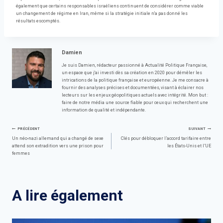
également que certains responsables israéliens continuent de considérer comme viable
un changement de régime en Iran, même si la stratégie initiale n'a pas donné les
résultats escomptés.
Damien
Je suis Damien, rédacteur passionné à Actualité Politique Française,
un espace que j'ai investi dès sa création en 2020 pour démêler les
intrications de la politique française et européenne. Je me consacre à
fournir des analyses précises et documentées, visant à éclairer nos
lecteurs sur les enjeux géopolitiques actuels avec intégrité. Mon but :
faire de notre média une source fiable pour ceux qui recherchent une
information de qualité et indépendante.
Navigation
PRÉCÉDENT
SUIVANT
Un néo-nazi allemand qui a changé de sexe
Clés pour débloquer l’accord tarifaire entre
attend son extradition vers une prison pour
les États-Unis et l’UE
de
femmes
l’article
A lire également