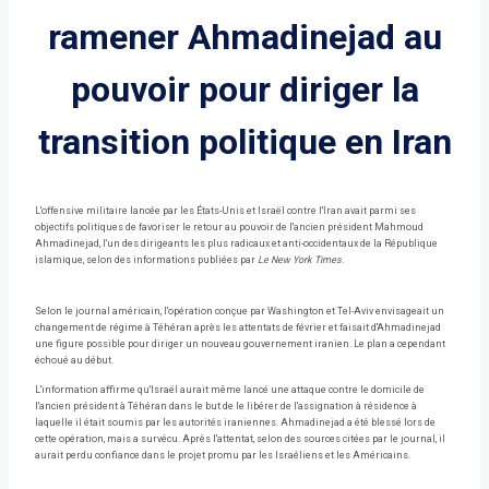
ramener Ahmadinejad au
pouvoir pour diriger la
transition politique en Iran
L'offensive militaire lancée par les États-Unis et Israël contre l'Iran avait parmi ses
objectifs politiques de favoriser le retour au pouvoir de l'ancien président Mahmoud
Ahmadinejad, l'un des dirigeants les plus radicaux et anti-occidentaux de la République
islamique, selon des informations publiées par
Le New York Times
.
Selon le journal américain, l'opération conçue par Washington et Tel-Aviv envisageait un
changement de régime à Téhéran après les attentats de février et faisait d'Ahmadinejad
une figure possible pour diriger un nouveau gouvernement iranien. Le plan a cependant
échoué au début.
L'information affirme qu'Israël aurait même lancé une attaque contre le domicile de
l'ancien président à Téhéran dans le but de le libérer de l'assignation à résidence à
laquelle il était soumis par les autorités iraniennes. Ahmadinejad a été blessé lors de
cette opération, mais a survécu. Après l'attentat, selon des sources citées par le journal, il
aurait perdu confiance dans le projet promu par les Israéliens et les Américains.