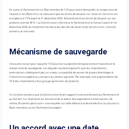
En outre, le Parlement et un État membre de l’UE pourraient demander la suspension de
l’accord si les États-Unis ne réduisent pas les droits de douane sur l’acier et l’aluminium
européens à 15 % avant le 31 décembre 2026. Actuellement, les droits de douane sur ces
produits sont de 50 %. « La Commission informera le Parlement et le Conseil, avant le 1er
décembre 2026, du traitement tarifaire des dérivés de l'acier et de l'aluminium », comme
convenu ce mercredi.
Mécanisme de sauvegarde
Une autre raison pour laquelle l’UE pourrait suspendre temporairement l’accord est le
mécanisme de sauvegarde. Les députés voulaient garantir que les importations
américaines n'atteignent pas un niveau susceptible de causer de graves dommages à
l'industrie européenne, y compris au secteur agricole. Par exemple, une augmentation de
10 % des importations d'un groupe particulier de produits.
Ils ont donc convenu que la Commission ferait rapport trimestriellement au Parlement et
au Conseil sur l'évolution du volume et de la valeur des exportations américaines. De
même, Bruxelles peut ouvrir une enquête sur cette affaire à la demande d'un ou plusieurs
États membres ou du Parlement européen.
Un accord avec une date