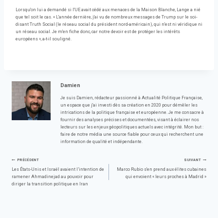
Lorsqu'on lui a demandé si l'UE avait cédé aux menaces de la Maison Blanche, Lange a nié
que tel soit le cas. « L'année dernière, j'ai vu de nombreux messages de Trump sur le soi-
disant Truth Social (le réseau social du président nord-américain), qui n'est ni véridique ni
un réseau social. Je m'en fiche donc, car notre devoir est de protéger les intérêts
européens », a-t-il souligné.
Damien
Je suis Damien, rédacteur passionné à Actualité Politique Française,
un espace que j'ai investi dès sa création en 2020 pour démêler les
intrications de la politique française et européenne. Je me consacre à
fournir des analyses précises et documentées, visant à éclairer nos
lecteurs sur les enjeux géopolitiques actuels avec intégrité. Mon but :
faire de notre média une source fiable pour ceux qui recherchent une
information de qualité et indépendante.
Navigation
PRÉCÉDENT
SUIVANT
Les États-Unis et Israël avaient l’intention de
Marco Rubio s'en prend aux élites cubaines
ramener Ahmadinejad au pouvoir pour
qui envoient « leurs proches à Madrid »
de
diriger la transition politique en Iran
l’article