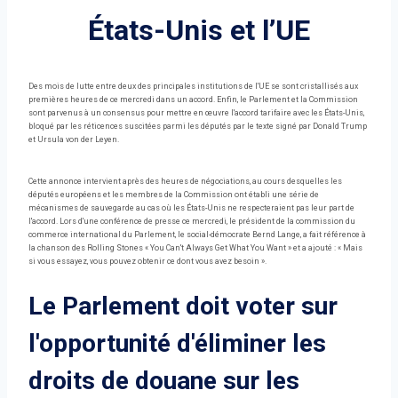
États-Unis et l’UE
Des mois de lutte entre deux des principales institutions de l'UE se sont cristallisés aux
premières heures de ce mercredi dans un accord. Enfin, le Parlement et la Commission
sont parvenus à un consensus pour mettre en œuvre l'accord tarifaire avec les États-Unis,
bloqué par les réticences suscitées parmi les députés par le texte signé par Donald Trump
et Ursula von der Leyen.
Cette annonce intervient après des heures de négociations, au cours desquelles les
députés européens et les membres de la Commission ont établi une série de
mécanismes de sauvegarde au cas où les États-Unis ne respecteraient pas leur part de
l'accord. Lors d'une conférence de presse ce mercredi, le président de la commission du
commerce international du Parlement, le social-démocrate Bernd Lange, a fait référence à
la chanson des Rolling Stones « You Can't Always Get What You Want » et a ajouté : « Mais
si vous essayez, vous pouvez obtenir ce dont vous avez besoin ».
Le Parlement doit voter sur
l'opportunité d'éliminer les
droits de douane sur les