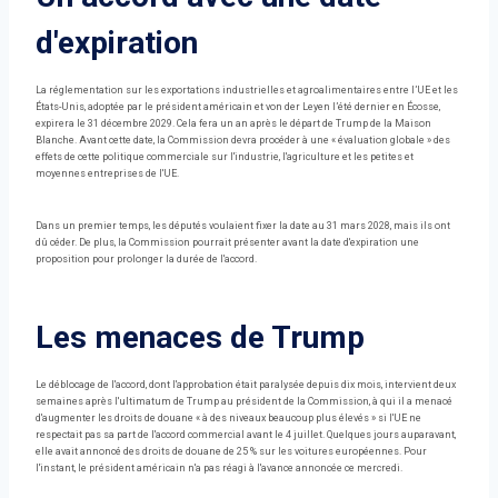
d'expiration
La réglementation sur les exportations industrielles et agroalimentaires entre l’UE et les
États-Unis, adoptée par le président américain et von der Leyen l’été dernier en Écosse,
expirera le 31 décembre 2029. Cela fera un an après le départ de Trump de la Maison
Blanche. Avant cette date, la Commission devra procéder à une « évaluation globale » des
effets de cette politique commerciale sur l'industrie, l'agriculture et les petites et
moyennes entreprises de l'UE.
Dans un premier temps, les députés voulaient fixer la date au 31 mars 2028, mais ils ont
dû céder. De plus, la Commission pourrait présenter avant la date d'expiration une
proposition pour prolonger la durée de l'accord.
Les menaces de Trump
Le déblocage de l'accord, dont l'approbation était paralysée depuis dix mois, intervient deux
semaines après l'ultimatum de Trump au président de la Commission, à qui il a menacé
d'augmenter les droits de douane « à des niveaux beaucoup plus élevés » si l'UE ne
respectait pas sa part de l'accord commercial avant le 4 juillet. Quelques jours auparavant,
elle avait annoncé des droits de douane de 25 % sur les voitures européennes. Pour
l'instant, le président américain n'a pas réagi à l'avance annoncée ce mercredi.