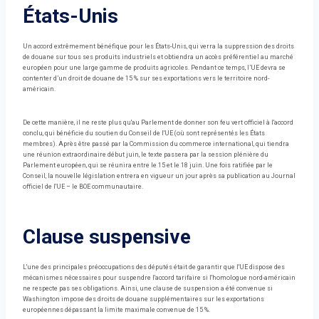
États-Unis
Un accord extrêmement bénéfique pour les États-Unis, qui verra la suppression des droits
de douane sur tous ses produits industriels et obtiendra un accès préférentiel au marché
européen pour une large gamme de produits agricoles. Pendant ce temps, l’UE devra se
contenter d’un droit de douane de 15 % sur ses exportations vers le territoire nord-
américain.
De cette manière, il ne reste plus qu'au Parlement de donner son feu vert officiel à l'accord
conclu, qui bénéficie du soutien du Conseil de l'UE (où sont représentés les États
membres). Après être passé par la Commission du commerce international, qui tiendra
une réunion extraordinaire début juin, le texte passera par la session plénière du
Parlement européen, qui se réunira entre le 15 et le 18 juin. Une fois ratifiée par le
Conseil, la nouvelle législation entrera en vigueur un jour après sa publication au Journal
officiel de l'UE – le BOE communautaire.
Clause suspensive
L'une des principales préoccupations des députés était de garantir que l'UE dispose des
mécanismes nécessaires pour suspendre l'accord tarifaire si l'homologue nord-américain
ne respecte pas ses obligations. Ainsi, une clause de suspension a été convenue si
Washington impose des droits de douane supplémentaires sur les exportations
européennes dépassant la limite maximale convenue de 15 %.