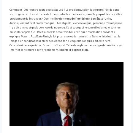
Comment lutter contre toutes ces attaques ? Le problème, selon les experts, réside dans
son origine, car il est difficile de lutter contre les menaces si, dans la plupart des cas, elles
proviennent de l'étranger. « Comme
Ils viennent de l'extérieur des États-Unis,
Juridiquement, c'est problématique. Et c'est quelque chose auquel personne n'avait pensé
il y a six ans, c'est quelque chose de nouveau. C'est pourquoi le conseil et la règle sont les
suivants : appelez le FBI et laissez-le découvrir d'où et de qui l'information provient »,
explique Powell. Aux États-Unis, la loi progresse et, dans certains États, le fait d'utiliser le
image d'un candidat pour créer des vidéos dans lesquelles ce qu'il a dit est altéré.
Cependant, les experts confirment qu'il est difficile de réglementer ce type de créations sur
Internet sans nuire à l'environnement.
liberté d'expression.