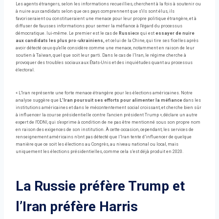
Les agents étrangers, selon les informations recueillies, cherchent à la fois à soutenir ou
à nuire aux candidats selon que ces pays comprennent que s'ils sont élus, ils
favoriseraient ou constitueraient une menace pour leur propre politique étrangère, et à
diffuser de fausses informations pour semer la méfiance à l'égard du processus
démocratique. lui-même. Le premier est le cas de
Russie
ce qui est
essayer de nuire
aux candidats les plus pro-ukrainiens,
et celui de la Chine, qui tire ses ficelles après
avoir détecté ceux qu'elle considère comme une menace, notamment en raison de leur
soutien à Taïwan, quel que soit leur parti. Dans le cas de l’Iran, le régime cherche à
provoquer des troubles sociaux aux États-Unis et des inquiétudes quant au processus
électoral.
« L'Iran représente une forte menace étrangère pour les élections américaines. Notre
analyse suggère que
L’Iran poursuit ses efforts pour alimenter la méfiance
dans les
institutions américaines et dans le mécontentement social croissant, et cherche bien sûr
à influencer la course présidentielle contre l'ancien président Trump », déclare un autre
expert de l'ODNI, qui s'exprime à condition de ne pas être mentionné sous son propre nom
en raison des exigences de son institution. À cette occasion, cependant, les services de
renseignement américains n’ont pas détecté que l’Iran tente d’influencer de quelque
manière que ce soit les élections au Congrès, au niveau national ou local, mais
uniquement les élections présidentielles, comme cela s’est déjà produit en 2020.
La Russie préfère Trump et
l’Iran préfère Harris