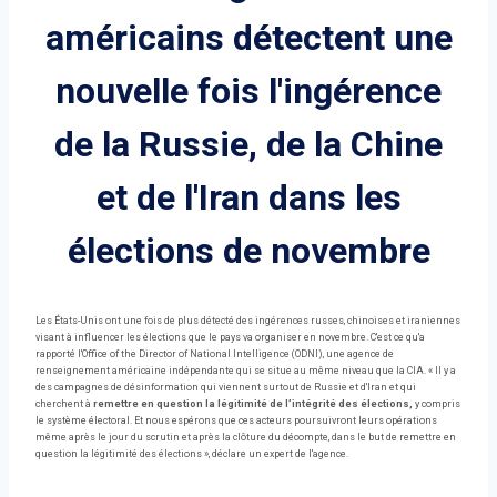
américains détectent une
nouvelle fois l'ingérence
de la Russie, de la Chine
et de l'Iran dans les
élections de novembre
Les États-Unis ont une fois de plus détecté des ingérences russes, chinoises et iraniennes
visant à influencer les élections que le pays va organiser en novembre. C'est ce qu'a
rapporté l'Office of the Director of National Intelligence (ODNI), une agence de
renseignement américaine indépendante qui se situe au même niveau que la CIA. « Il y a
des campagnes de désinformation qui viennent surtout de Russie et d'Iran et qui
cherchent à
remettre en question la légitimité de l’intégrité des élections,
y compris
le système électoral. Et nous espérons que ces acteurs poursuivront leurs opérations
même après le jour du scrutin et après la clôture du décompte, dans le but de remettre en
question la légitimité des élections », déclare un expert de l'agence.