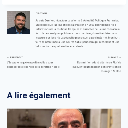
Damien
Je suis Damien, rédacteur passionné à Actualité Politique Française,
un espace que j'ai investi dès sa création en 2020 pour démêler les
intrications de la politique française et européenne. Je me consacre à
fournir des analyses précises et documentées, visant à éclairer nos
lecteurs sur les enjeux géopolitiques actuels avec intégrité. Mon but :
faire de notre média une source fiable pour ceux qui recherchent une
information de qualité et indépendante.
Navigation
PRÉCÉDENT
SUIVANT
L'Espagne négocie avec Bruxelles pour
Des millions de résidents de Floride
abaisser les exigences de la réforme fiscale
évacuent leurs maisons en prévision de
de
l'ouragan Milton
l’article
A lire également