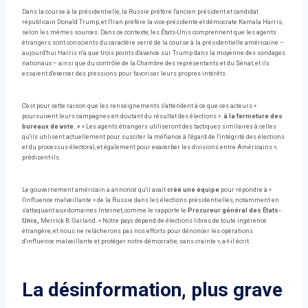
Dans la course à la présidentielle, la Russie préfère l'ancien président et candidat
républicain Donald Trump, et l'Iran préfère la vice-présidente et démocrate Kamala Harris,
selon les mêmes sources. Dans ce contexte, les États-Unis comprennent que les agents
étrangers sont conscients du caractère serré de la course à la présidentielle américaine –
aujourd'hui Harris n'a que trois points d'avance sur Trump dans la moyenne des sondages
nationaux – ainsi que du contrôle de la Chambre des représentants et du Sénat, et ils
essaient d'exercer des pressions pour favoriser leurs propres intérêts.
C'est pour cette raison que les renseignements s'attendent à ce que ces acteurs «
poursuivent leurs campagnes en doutant du résultat des élections ».
à la fermeture des
bureaux de vote. »
« Les agents étrangers utiliseront des tactiques similaires à celles
qu'ils utilisent actuellement pour susciter la méfiance à l'égard de l'intégrité des élections
et du processus électoral, et également pour exacerber les divisions entre Américains »,
prédisent-ils.
Le gouvernement américain a annoncé qu'il avait
créé une équipe
pour répondre à «
l'influence malveillante » de la Russie dans les élections présidentielles, notamment en
s'attaquant aux domaines Internet, comme le rapporte le
Procureur général des États-
Unis,
Merrick B. Garland. « Notre pays dépend de élections libres de toute ingérence
étrangère, et nous ne relâcherons pas nos efforts pour dénoncer les opérations
d'influence malveillante et protéger notre démocratie, sans crainte », a-t-il écrit.
La désinformation, plus grave