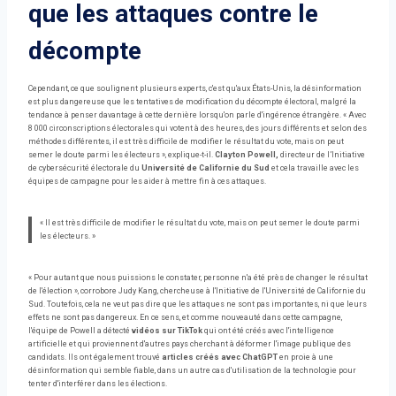
que les attaques contre le
décompte
Cependant, ce que soulignent plusieurs experts, c'est qu'aux États-Unis, la désinformation
est plus dangereuse que les tentatives de modification du décompte électoral, malgré la
tendance à penser davantage à cette dernière lorsqu'on parle d'ingérence étrangère. « Avec
8 000 circonscriptions électorales qui votent à des heures, des jours différents et selon des
méthodes différentes, il est très difficile de modifier le résultat du vote, mais on peut
semer le doute parmi les électeurs », explique-t-il.
Clayton Powell,
directeur de l’Initiative
de cybersécurité électorale du
Université de Californie du Sud
et cela travaille avec les
équipes de campagne pour les aider à mettre fin à ces attaques.
« Il est très difficile de modifier le résultat du vote, mais on peut semer le doute parmi
les électeurs. »
« Pour autant que nous puissions le constater, personne n'a été près de changer le résultat
de l'élection », corrobore Judy Kang, chercheuse à l'Initiative de l'Université de Californie du
Sud. Toutefois, cela ne veut pas dire que les attaques ne sont pas importantes, ni que leurs
effets ne sont pas dangereux. En ce sens, et comme nouveauté dans cette campagne,
l'équipe de Powell a détecté
vidéos sur TikTok
qui ont été créés avec l'intelligence
artificielle et qui proviennent d'autres pays cherchant à déformer l'image publique des
candidats. Ils ont également trouvé
articles créés avec ChatGPT
en proie à une
désinformation qui semble fiable, dans un autre cas d'utilisation de la technologie pour
tenter d'interférer dans les élections.