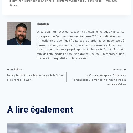
d’éliminer le droit constitutionnel à l’avortement, selon ce qui a été recueilli
New York
Times
.
Damien
Je suis Damien, rédacteur passionné à Actualité Politique Française,
un espace que j'ai investi dès sa création en 2020 pour démêler les
intrications de la politique française et européenne. Je me consacre à
fournir des analyses précises et documentées, visant à éclairer nos
lecteurs sur les enjeux géopolitiques actuels avec intégrité. Mon but :
faire de notre média une source fiable pour ceux qui recherchent une
information de qualité et indépendante.
Navigation
PRÉCÉDENT
SUIVANT
Nancy Pelosi ignore les menaces de la Chine
La Chine convoque « d’urgence »
et se rend à Taïwan
l’ambassadeur américain à Pékin après la
de
visite de Pelosi
l’article
A lire également