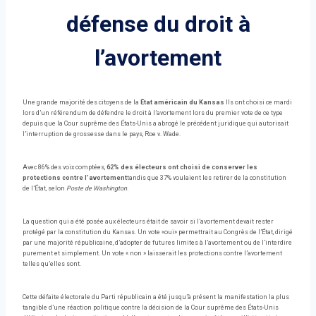
défense du droit à
l’avortement
Une grande majorité des citoyens de la
État américain du Kansas
Ils ont choisi ce mardi
lors d’un référendum de défendre le droit à l’avortement lors du premier vote de ce type
depuis que la Cour suprême des États-Unis a abrogé le précédent juridique qui autorisait
l’interruption de grossesse dans le pays, Roe v. Wade.
Avec 86% des voix comptées,
62% des électeurs ont choisi de conserver les
protections contre l’avortement
tandis que 37% voulaient les retirer de la constitution
de l’État, selon
Poste de Washington
.
La question qui a été posée aux électeurs était de savoir si l’avortement devait rester
protégé par la constitution du Kansas. Un vote «oui» permettrait au Congrès de l’État, dirigé
par une majorité républicaine, d’adopter de futures limites à l’avortement ou de l’interdire
purement et simplement. Un vote « non » laisserait les protections contre l’avortement
telles qu’elles sont.
Cette défaite électorale du Parti républicain a été jusqu’à présent la manifestation la plus
tangible d’une réaction politique contre la décision de la Cour suprême des États-Unis