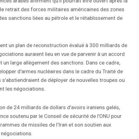
nces arabes affirment qu'il pourrait être ouvert après la
le retrait des forces militaires américaines des zones
des sanctions liées au pétrole et le rétablissement de
ient un plan de reconstruction évalué à 300 milliards de
ociations auraient lieu en vue de parvenir à un accord
et un large allègement des sanctions. Dans ce cadre,
elopper d'armes nucléaires dans le cadre du Traité de
s s'abstiendraient de déployer de nouvelles troupes ou
t les négociations.
 de 24 milliards de dollars d’avoirs iraniens gelés,
ance soutenu par le Conseil de sécurité de l’ONU pour
rogrammes de missiles de l'Iran et son soutien aux
s négociations.