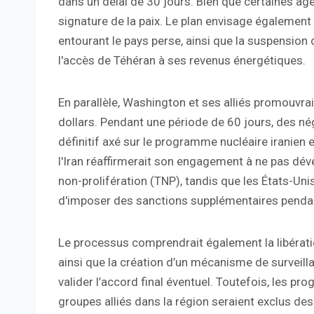
dans un délai de 30 jours. Bien que certaines age
signature de la paix. Le plan envisage également 
entourant le pays perse, ainsi que la suspension 
l'accès de Téhéran à ses revenus énergétiques.
En parallèle, Washington et ses alliés promouvra
dollars. Pendant une période de 60 jours, des nég
définitif axé sur le programme nucléaire iranien 
l'Iran réaffirmerait son engagement à ne pas dév
non-prolifération (TNP), tandis que les États-Uni
d'imposer des sanctions supplémentaires pendan
Le processus comprendrait également la libération
ainsi que la création d’un mécanisme de surveill
valider l’accord final éventuel. Toutefois, les p
groupes alliés dans la région seraient exclus de