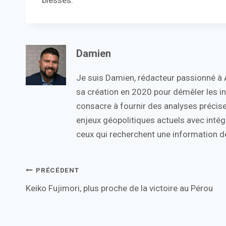
blessés.
Damien
Je suis Damien, rédacteur passionné à Ac
sa création en 2020 pour démêler les in
consacre à fournir des analyses précise
enjeux géopolitiques actuels avec intégr
ceux qui recherchent une information de
Navigation
PRÉCÉDENT
Keiko Fujimori, plus proche de la victoire au Pérou
de
l’article