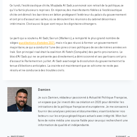
Ce lundi, l’ecclésiastique chiite, Muqtada Al Sadr, a annoncé son retrait de la politique, ce
qu’il a fait à plusieurs reprises. En réponse, des manifestants fidèles à l’ecclésiastique
chiite ont démoli les barrières en béton protégeant l’extérieur du palais du gouvernement
et ont pris d’assaut ses salles, où se déroulent les réunions du cabinet désormais
intérimaire. C’est aussi là que sont reçus les dignitaires étrangers.
Le parti qui a soutenu Al Sadr, Sairun (Walkers), a remporté le plus grand nombre de
sièges
aux élections d’octobre 2021
, mais n’a pas réussi à former un gouvernement
majoritaire, ce qui a conduit à l’une des pires crises politiques de ces dernières années en
Irak. Son principal rival était la coalition Al Fateh (Conquête) des partis pro-iraniens. Le
bloc d’Al Sadr, qui ne se présente pas directement, a démissionné et ses partisans ont pris
d’assaut le Parlement en juillet. Al Sadr avait exigé la dissolution du gouvernement et la
tenue d’élections anticipées. La crainte est maintenant que ce schisme ne reste pas
résolu et ne conduise à des troubles civils.
Damien
Je suis Damien, rédacteur passionné à Actualité Politique Française,
un espace que j'ai investi dès sa création en 2020 pour démêler les
intrications de la politique française et européenne. Je me consacre à
fournir des analyses précises et documentées, visant à éclairer nos
lecteurs sur les enjeux géopolitiques actuels avec intégrité. Mon but :
faire de notre média une source fiable pour ceux qui recherchent une
information de qualité et indépendante.
PRÉCÉDENT
SUIVANT