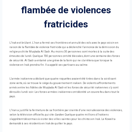
flambée de violences
fratricides
L’Irak est brûlant. L’Iran a fermé ses frontières et annulé des vols avec le pays voisin en
raison de la flambée de violence fratricide qui a déclenché l’annonce de la démission du
religieux chiite Muqtada Al Sadr. Au moins 30 personnes sont mortes à la suite des
émeutes de lundi. Quelque 700 personnes ont été blessées, dont une centaine des forces
de sécurité. Al Sadr a entamé une grève de la faim qui ne s’arrêtera que lorsque la
violence en Irak prendra fin. Il a appelé ses partisans au calme.
L’armée irakienne a déclaré que quatre roquettes avaient été tirées dans la soi-disant
zone verte, où se trouve le siège du gouvernement irakien. De violents affrontements
armés entre les fidèles de Muqtada Al Sadr et les forces de sécurité irakiennes s’y sont
déroulés lundi soir. Les forces armées irakiennes ont décrété un couvre-feu dans tout le
pays.
L’Iran a justifié la fermeture de sa frontière par crainte d’une recrudescence des violences,
selon la télévision officielle, qui cite
Gardien
. Quelque quatre millions d’Irakiens
s’apprêtent désormais à visiter des villes saintes pour les chiites en Irak. Le Koweït a
demandé à ses résidents en Irak de quitter le pays.