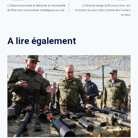
Navigation
L’Ukraine annonce le début de la reconquête
L’Ukraine oblige la Russie à tirer ses
de Kherson, une enclave stratégique au sud
missiles les plus chers contre des himars
de
en bois
l’article
A lire également