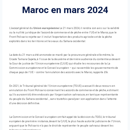
Maroc en mars 2024
L’avocat général du
Union européenne
Le 21 mars 2024, il rendra son avis sur la validité
ou la nullité juridique de l’accord de commerce et de pêche entre l’UE et le Maroc, que le
Front Polisario rejette car il inclut l’exportation des produits agricoles et de la pêche
exploités dans les territoires et les eaux. du Sahara occidental.
La date du 21 mars a été annoncée ce mardi par la procureure générale elle-même, la
Croate Tamara Capeta, à l’issue de la deuxième et dernière audience du contentieux devant
la Cour de justice de l’Union européenne (CJUE) qui étudie les ressources de la La
Commission européenne et le Conseil européen – qui rassemble les gouvernements de
chaque pays de l’UE – contre l’annulation des accords avec le Maroc, rapporte
Efe
.
En 2021, le Tribunal général de l’Union européenne (TGUE) a accueilli deux recours en
annulation du Front Polisario concernant les accords de commerce et de pêche, estimant
qu’ils auraient dû être endossés par l’organisation sahraouie, en tant que représentante
du peuple du Sahara occidental. , sans toutefois paralyser son application dans l’attente
d’une décision définitive.
La Commission et le Conseil européen ont fait appel de la décision du TGEU, le tribunal
européen de première instance, devant la CJUE, la plus haute autorité judiciaire de l’Union,
arguant que le Polisario n’a pas le droit de représenter le peuple sahraoui devant les