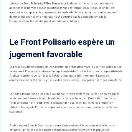
L’avocat du Front Polisario,
Gilles Devers
est également intervenu pour remettre en
question la légitimité des consultations tenues par Bruxelles, puisque, selon lui, les
agents économiques et les organisations civiles du Sahara occidental sont largement
dominés par des « colons » marocains, et a affirmé que les consultations de la
Commission ne les « distinguent » eux des autochtones.
Le Front Polisario espère un
jugement favorable
La phase d’audience étant terminée, l’optimisme régnait ce mardi au sein de la délégation
sahraouie à l’issue de l’audience. Le représentant du Front Polisario en Espagne, Abdulah
Arabi, a « espéré » que l’arrêt de la CJUE « annulerait définitivement » l’accord de
commerce et de pêche pour « y inclure des ressources qui n’appartiennent pas » au Maroc.
Dans des déclarations à Efe après l’audience, le représentant du Polisario a prédit que la
sentence « renforcera » le peuple sahraoui « dans sa lutte pour l’autodétermination et
l’indépendance » et « rompt avec la propagande » que, selon lui, le Maroc diffuse « en
utilisant les pays de l’Union européenne » pour assumer la souveraineté sur le Sahara
occidental.
Arabi a regretté que la Commission européenne ait tenté de convaincre le tribunal en
partant du principe que les accords commerciaux bénéficieraient à la population