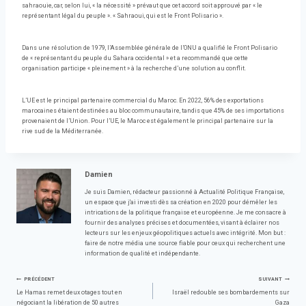
sahraouie, car, selon lui, « la nécessité » prévaut que cet accord soit approuvé par « le
représentant légal du peuple ». « Sahraoui, qui est le Front Polisario ».
Dans une résolution de 1979, l’Assemblée générale de l’ONU a qualifié le Front Polisario
de « représentant du peuple du Sahara occidental » et a recommandé que cette
organisation participe « pleinement » à la recherche d’une solution au conflit.
L’UE est le principal partenaire commercial du Maroc. En 2022, 56% des exportations
marocaines étaient destinées au bloc communautaire, tandis que 45% de ses importations
provenaient de l’Union. Pour l’UE, le Maroc est également le principal partenaire sur la
rive sud de la Méditerranée.
Damien
Je suis Damien, rédacteur passionné à Actualité Politique Française,
un espace que j'ai investi dès sa création en 2020 pour démêler les
intrications de la politique française et européenne. Je me consacre à
fournir des analyses précises et documentées, visant à éclairer nos
lecteurs sur les enjeux géopolitiques actuels avec intégrité. Mon but :
faire de notre média une source fiable pour ceux qui recherchent une
information de qualité et indépendante.
Navigation
PRÉCÉDENT
SUIVANT
Le Hamas remet deux otages tout en
Israël redouble ses bombardements sur
négociant la libération de 50 autres
Gaza