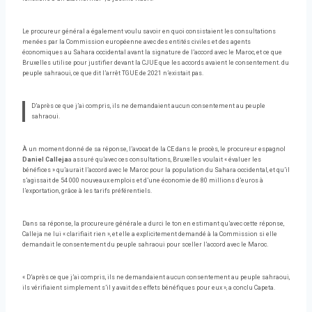
Le procureur général a également voulu savoir en quoi consistaient les consultations
menées par la Commission européenne avec des entités civiles et des agents
économiques au Sahara occidental avant la signature de l’accord avec le Maroc, et ce que
Bruxelles utilise pour justifier devant la CJUE que les accords avaient le consentement. du
peuple sahraoui, ce que dit l’arrêt TGUE de 2021 n’existait pas.
D’après ce que j’ai compris, ils ne demandaient aucun consentement au peuple
sahraoui.
À un moment donné de sa réponse, l’avocat de la CE dans le procès, le procureur espagnol
Daniel Calleja
a assuré qu’avec ces consultations, Bruxelles voulait « évaluer les
bénéfices » qu’aurait l’accord avec le Maroc pour la population du Sahara occidental, et qu’il
s’agissait de 54 000 nouveaux emplois et d’une économie de 80 millions d’euros à
l’exportation, grâce à les tarifs préférentiels.
Dans sa réponse, la procureure générale a durci le ton en estimant qu’avec cette réponse,
Calleja ne lui « clarifiait rien », et elle a explicitement demandé à la Commission si elle
demandait le consentement du peuple sahraoui pour sceller l’accord avec le Maroc.
« D’après ce que j’ai compris, ils ne demandaient aucun consentement au peuple sahraoui,
ils vérifiaient simplement s’il y avait des effets bénéfiques pour eux », a conclu Capeta.