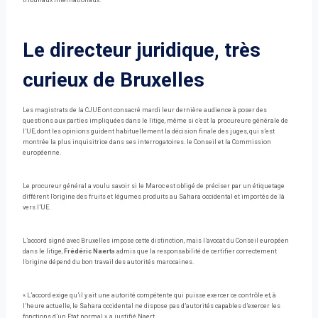
tribunaux internationaux.
Le directeur juridique, très
curieux de Bruxelles
Les magistrats de la CJUE ont consacré mardi leur dernière audience à poser des
questions aux parties impliquées dans le litige, même si c’est la procureure générale de
l’UE, dont les opinions guident habituellement la décision finale des juges, qui s’est
montrée la plus inquisitrice dans ses interrogatoires. le Conseil et la Commission
européenne.
Le procureur général a voulu savoir si le Maroc est obligé de préciser par un étiquetage
différent l’origine des fruits et légumes produits au Sahara occidental et importés de là
vers l’UE.
L’accord signé avec Bruxelles impose cette distinction, mais l’avocat du Conseil européen
dans le litige,
Frédéric Naert
a admis que la responsabilité de certifier correctement
l’origine dépend du bon travail des autorités marocaines.
« L’accord exige qu’il y ait une autorité compétente qui puisse exercer ce contrôle et, à
l’heure actuelle, le Sahara occidental ne dispose pas d’autorités capables d’exercer les
fonctions d’un Etat normal », a justifié Naert.