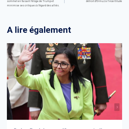
sommet en faisant l'éloge de Trump et
détroit d'Ormuz à l'incertitude
de
minimise ses critiques à l'égard des alliés.
l’article
A lire également