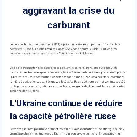
aggravant la crise du
carburant
Le Service de sécurité ukrainien (SBU) a porté un nouveau coup dur à l'infrastructure
pétrolière russe. Un drone naval de classe
Sois bébé
a heurté le « Bleu », un énorme
pétrolier appartenant à la soi-disant « flotte fantôme » de Moscou.
Cela s'est produit dans les eaux proches de la ville de Yalta. Dans une dynamique de
combat entre drones et géants des mers, le
Sois bébé
un véhicule sans pilote développé par
l'Ukraine, a réussi à contourner les défenses aériennes russes et à heurter directement
l'arrière du pétrolier, causant de graves dégâts. La Russie démontre ainsi son incapacité à
protéger ses moyens logistiques en mer Noire, malgré le déploiement de sa supériorité
aérienne dans la zone.
L'Ukraine continue de réduire
la capacité pétrolière russe
Cette attaque n'est pas un événement isolé, mais la consolidation d'une stratégie de Kiev
visant à asphyxier les finances du Kremlin sur son propre territoire. En désactivant un