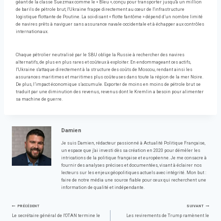
géant de la classe Suezmax comme le « Bleu », conçu pour transporter jusqu'à un million
de barils de pétrole brut, l'Ukraine frappe directement au cœur de l'infrastructure
logistique flottante de Poutine. La soi-disant « flotte fantôme » dépend d’un nombre limité
de navires prêts à naviguer sans assurance navale occidentale et à échapper aux contrôles
internationaux.
Chaque pétrolier neutralisé par le SBU oblige la Russie à rechercher des navires
alternatifs, de plus en plus rares et coûteux à exploiter. En endommageant ces actifs,
l'Ukraine s'attaque directement à la structure des coûts de Moscou, rendant ainsi les
assurances maritimes et maritimes plus coûteuses dans toute la région de la mer Noire.
De plus, l’impact économique s’accumule. Exporter de moins en moins de pétrole brut se
traduit par une diminution des revenus, revenus dont le Kremlin a besoin pour alimenter
sa machine de guerre.
Damien
Je suis Damien, rédacteur passionné à Actualité Politique Française,
un espace que j'ai investi dès sa création en 2020 pour démêler les
intrications de la politique française et européenne. Je me consacre à
fournir des analyses précises et documentées, visant à éclairer nos
lecteurs sur les enjeux géopolitiques actuels avec intégrité. Mon but :
faire de notre média une source fiable pour ceux qui recherchent une
information de qualité et indépendante.
Navigation
PRÉCÉDENT
SUIVANT
Le secrétaire général de l'OTAN termine le
Les revirements de Trump ramènent le