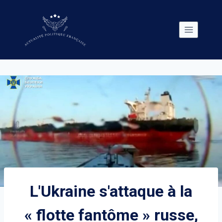
Skip
to
content
L'Ukraine s'attaque à la
« flotte fantôme » russe,