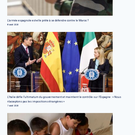
L'armée espagnole est-elle prête à se défendre contre le Maroc ?
8 août 2026
L'Italie défie l'ultimatum du gouvernement et maintient le contrôle sur l'Espagne : « Nous
n'acceptons pas les impositions étrangères »
7 août 2026