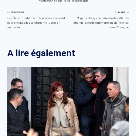
information de qualité et indépendante.
Navigation
PRÉCÉDENT
SUIVANT
Les États-Unis diffusent la vidéo de l’incident
L’Algérie change de ministre des affaires
du drone avec des combattants russes en
étrangères et du commerce en pleine crise
de
mer Noire
avec l’Espagne
l’article
A lire également