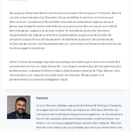
Peu avant, le Sénat avait donné son feu vert à la loi avec 193 voix pour et 114 contre. Mais là
s’arrêta sa tournée dans les Chambres. En cas de défaite, le premier ministre aurait
démissionné. L’ambiance à l’Assemblée nationale, de contestation rageuse, laisse à
penser que la bataille contre cette réforme va se poursuivre dans la rue, qui a en réalité
bien changé par rapport à sa version initiale. En tout état de cause, elle maintient
l’augmentation de l’âge de la retraite et l’augmentation progressive des années de
cotisation jusqu’à 43 ans afin de percevoir la totalité de la pension. Des centaines de
milliers de personnes sont descendues dans la rue à travers la France ce mercredi lors du
huitième appel à manifester.
Selon l’institut de sondage Ifop, l’opinion publique considère que le recours à l’article 49.3
est autoritaire et non un signe d’autorité. « Les citoyens veulent plus de transparence, plus
de démocratie », a déclaré à Politico Fréderic Dabi, directeur général de l’Ifop. Macron s’est
retrouvé dans une impasse et a activé toutes les alarmes. Reste à savoir si le
gouvernement survivra à ce stratagème risqué.
Damien
Je suis Damien, rédacteur passionné à Actualité Politique Française,
un espace que j'ai investi dès sa création en 2020 pour démêler les
intrications de la politique française et européenne. Je me consacre à
fournir des analyses précises et documentées, visant à éclairer nos
lecteurs sur les enjeux géopolitiques actuels avec intégrité. Mon but :
faire de notre média une source fiable pour ceux qui recherchent une