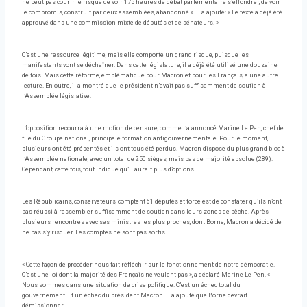
ne peut pas courir le risque de voir 175 heures de débat parlementaire s’effondrer, de voir
le compromis, construit par deux assemblées, abandonné ». Il a ajouté: « Le texte a déjà été
approuvé dans une commission mixte de députés et de sénateurs. »
C’est une ressource légitime, mais elle comporte un grand risque, puisque les
manifestants vont se déchaîner. Dans cette législature, il a déjà été utilisé une douzaine
de fois. Mais cette réforme, emblématique pour Macron et pour les Français, a une autre
lecture. En outre, il a montré que le président n’avait pas suffisamment de soutien à
l’Assemblée législative.
L’opposition recourra à une motion de censure, comme l’a annoncé Marine Le Pen, chef de
file du Groupe national, principale formation antigouvernementale. Pour le moment,
plusieurs ont été présentés et ils ont tous été perdus. Macron dispose du plus grand bloc à
l’Assemblée nationale, avec un total de 250 sièges, mais pas de majorité absolue (289).
Cependant, cette fois, tout indique qu’il aurait plus d’options.
Les Républicains, conservateurs, comptent 61 députés et force est de constater qu’ils n’ont
pas réussi à rassembler suffisamment de soutien dans leurs zones de pêche. Après
plusieurs rencontres avec ses ministres les plus proches, dont Borne, Macron a décidé de
ne pas s’y risquer. Les comptes ne sont pas sortis.
« Cette façon de procéder nous fait réfléchir sur le fonctionnement de notre démocratie.
C’est une loi dont la majorité des Français ne veulent pas », a déclaré Marine Le Pen. «
Nous sommes dans une situation de crise politique. C’est un échec total du
gouvernement. Et un échec du président Macron. Il a ajouté que Borne devrait
démissionner.