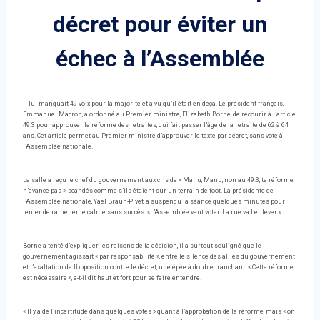
décret pour éviter un
échec à l’Assemblée
Il lui manquait 49 voix pour la majorité et a vu qu’il était en deçà. Le président français,
Emmanuel Macron, a ordonné au Premier ministre, Elizabeth Borne, de recourir à l’article
49.3 pour approuver la réforme des retraites, qui fait passer l’âge de la retraite de 62 à 64
ans. Cet article permet au Premier ministre d’approuver le texte par décret, sans vote à
l’Assemblée nationale.
La salle a reçu le chef du gouvernement aux cris de « Manu, Manu, non au 49.3, ta réforme
n’avance pas », scandés comme s’ils étaient sur un terrain de foot. La présidente de
l’Assemblée nationale, Yaël Braun-Pivet, a suspendu la séance quelques minutes pour
tenter de ramener le calme sans succès. «L’Assemblée veut voter. La rue va l’enlever ».
Borne a tenté d’expliquer les raisons de la décision, il a surtout souligné que le
gouvernement agissait « par responsabilité », entre le silence des alliés du gouvernement
et l’exaltation de l’opposition contre le décret, une épée à double tranchant. « Cette réforme
est nécessaire », a-t-il dit haut et fort pour se faire entendre.
« Il y a de l’incertitude dans quelques votes » quant à l’approbation de la réforme, mais « on