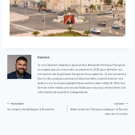
Damien
Je suis Damien, rédacteur passionné à Actualité Politique Française,
un espace que j'ai investi dès sa création en 2020 pour démêler les
intrications de la politique française et européenne. Je me consacre à
fournir des analyses précises et documentées, visant à éclairer nos
lecteurs sur les enjeux géopolitiques actuels avec intégrité. Mon but :
faire de notre média une source fiable pour ceux qui recherchent une
information de qualité et indépendante.
Navigation
PRÉCÉDENT
SUIVANT
les moyens de débloquer à Bruxelles
Biden autorise l'Ukraine à attaquer la Russie
avec ses missiles
de
l’article