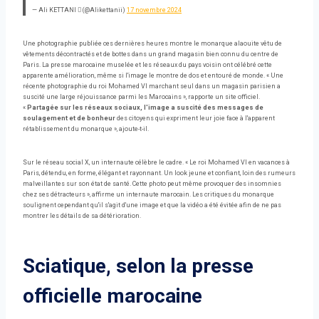
— Ali KETTANI  (@Alikettanii)
17 novembre 2024
Une photographie publiée ces dernières heures montre le monarque alaouite vêtu de
vêtements décontractés et de bottes dans un grand magasin bien connu du centre de
Paris. La presse marocaine muselée et les réseaux du pays voisin ont célébré cette
apparente amélioration, même si l'image le montre de dos et entouré de monde. « Une
récente photographie du roi Mohamed VI marchant seul dans un magasin parisien a
suscité une large réjouissance parmi les Marocains », rapporte un site officiel.
«
Partagée sur les réseaux sociaux, l'image a suscité des messages de
soulagement et de bonheur
des citoyens qui expriment leur joie face à l'apparent
rétablissement du monarque », ajoute-t-il.
Sur le réseau social X, un internaute célèbre le cadre. « Le roi Mohamed VI en vacances à
Paris, détendu, en forme, élégant et rayonnant. Un look jeune et confiant, loin des rumeurs
malveillantes sur son état de santé. Cette photo peut même provoquer des insomnies
chez ses détracteurs », affirme un internaute marocain. Les critiques du monarque
soulignent cependant qu'il s'agit d'une image et que la vidéo a été évitée afin de ne pas
montrer les détails de sa détérioration.
Sciatique, selon la presse
officielle marocaine