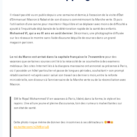
Il n'avait pas été vu en public depuis une semaine et demie, à l'occasion de la visite d'État
d'Emmanuel Macron à Rabat et de son discours commémorant la Marche verte. Et puis
l'utilisation d'une canne pour maintenir l'équilibre et se déplacer avec moins de difficulté a
ajouté à l'inquiétude déjà banale de la détérioration rapide de la santé des enfants.
Mohamed VI, qui a eu 61 ans en août dernier
. Désormais, une photographie diffusée
sur les réseaux le montre sans l'aide d'aucune béquille de courses dans un grand
magasin parisien.
Le roi du Maroc est arrivé dans la capitale française le 7 novembre
pour des
vacances que certaines sources ont lié à la nécessité de se soumettre à des examens
médicaux. Des sites Internet liés à la diaspora marocaine ont annoncé sa présence à Paris,
où il possède un hôtel particulier et passe de longues périodes, souhaitant « son prompt
rétablissement » et après avoir salué son travail ces derniers mois, entre la refonte
ministérielle, son discours à l'anniversaire de la Marche verte ou de la réconciliation avec
Macron.
SM le Royal Mohammed VI en vacances à Paris, libéré, dans la forme, le style et les
rayons. Une allure jeune et pleine d'assurance, loin des rumeurs malveillantes sur
son état de santé.
Cette photo risque même de donner des insomnies à ses détracteurs
pic.twitter.com/n2Nf8srjuB