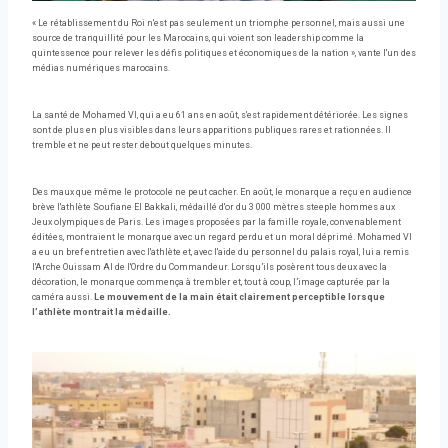
« Le rétablissement du Roi n'est pas seulement un triomphe personnel, mais aussi une
source de tranquillité pour les Marocains, qui voient son leadership comme la
quintessence pour relever les défis politiques et économiques de la nation », vante l'un des
médias numériques marocains.
La santé de Mohamed VI, qui a eu 61 ans en août, s'est rapidement détériorée. Les signes
sont de plus en plus visibles dans leurs apparitions publiques rares et rationnées. Il
tremble et ne peut rester debout quelques minutes.
Des maux que même le protocole ne peut cacher. En août, le monarque a reçu en audience
brève l'athlète Soufiane El Bakkali, médaillé d'or du 3 000 mètres steeple hommes aux
Jeux olympiques de Paris. Les images proposées par la famille royale, convenablement
éditées, montraient le monarque avec un regard perdu et un moral déprimé. Mohamed VI
a eu un bref entretien avec l'athlète et, avec l'aide du personnel du palais royal, lui a remis
l'Arche Ouissam Al de l'Ordre du Commandeur. Lorsqu’ils posèrent tous deux avec la
décoration, le monarque commença à trembler et, tout à coup, l’image capturée par la
caméra aussi.
Le mouvement de la main était clairement perceptible lorsque
l’athlète montrait la médaille.