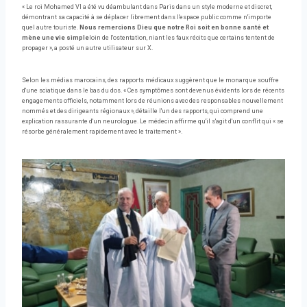
« Le roi Mohamed VI a été vu déambulant dans Paris dans un style moderne et discret,
démontrant sa capacité à se déplacer librement dans l'espace public comme n'importe
quel autre touriste.
Nous remercions Dieu que notre Roi soit en bonne santé et
mène une vie simple
loin de l'ostentation, niant les faux récits que certains tentent de
propager », a posté un autre utilisateur sur X.
Selon les médias marocains, des rapports médicaux suggèrent que le monarque souffre
d'une sciatique dans le bas du dos. « Ces symptômes sont devenus évidents lors de récents
engagements officiels, notamment lors de réunions avec des responsables nouvellement
nommés et des dirigeants régionaux », détaille l'un des rapports, qui comprend une
explication rassurante d'un neurologue. Le médecin affirme qu'il s'agit d'un conflit qui « se
résorbe généralement rapidement avec le traitement ».