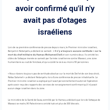
avoir confirmé qu'il n'y
avait pas d'otages
israéliens
Lors de sa première conférence de presse depuis mars, le Premier ministre israélien,
Benjamin Netanyahu, a déclaré ce samedi :
« Il n'y a toujours aucune certitude » sur la
mort du chef militaire du Hamas Mohamed Deif
, et son numéro deux. Ils ont été les
cibles de l'attaque menée ce samedi par l'armée israélienne contre Mawasi, une zone
humanitaire au sud de l'enclave, et qui a coûté la vie à au moins 90 personnes.
« Nous n'avons toujours pas de certitude absolue sur la mort de Deif et de son bras droit,
Rafaa Salameh », a déclaré Netanyahu lors d'une conférence de presse inhabituelle. Le
Premier ministre israélien a expliqué qu'il avait personnellement autorisé l'opération
après avoir reçu des rapports des services de renseignement confirmant qu'il n'y avait
aucun otage israélien dans la zone.
Le ministère de la Santé de Gaza, contrôlé par le Hamas, a déclaré que lors de l'attaque de
Mawasi ce matin, 90 Palestiniens ont été tués et plus de 300 blessés.