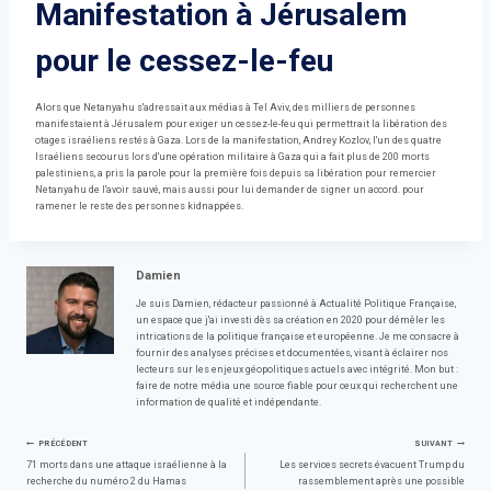
Manifestation à Jérusalem
pour le cessez-le-feu
Alors que Netanyahu s'adressait aux médias à Tel Aviv, des milliers de personnes
manifestaient à Jérusalem pour exiger un cessez-le-feu qui permettrait la libération des
otages israéliens restés à Gaza. Lors de la manifestation, Andrey Kozlov, l'un des quatre
Israéliens secourus lors d'une opération militaire à Gaza qui a fait plus de 200 morts
palestiniens, a pris la parole pour la première fois depuis sa libération pour remercier
Netanyahu de l'avoir sauvé, mais aussi pour lui demander de signer un accord. pour
ramener le reste des personnes kidnappées.
Damien
Je suis Damien, rédacteur passionné à Actualité Politique Française,
un espace que j'ai investi dès sa création en 2020 pour démêler les
intrications de la politique française et européenne. Je me consacre à
fournir des analyses précises et documentées, visant à éclairer nos
lecteurs sur les enjeux géopolitiques actuels avec intégrité. Mon but :
faire de notre média une source fiable pour ceux qui recherchent une
information de qualité et indépendante.
Navigation
PRÉCÉDENT
SUIVANT
71 morts dans une attaque israélienne à la
Les services secrets évacuent Trump du
recherche du numéro 2 du Hamas
rassemblement après une possible