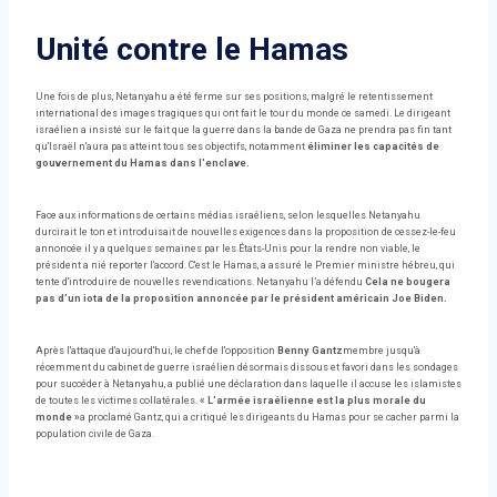
Unité contre le Hamas
Une fois de plus, Netanyahu a été ferme sur ses positions, malgré le retentissement
international des images tragiques qui ont fait le tour du monde ce samedi. Le dirigeant
israélien a insisté sur le fait que la guerre dans la bande de Gaza ne prendra pas fin tant
qu'Israël n'aura pas atteint tous ses objectifs, notamment
éliminer les capacités de
gouvernement du Hamas dans l'enclave.
Face aux informations de certains médias israéliens, selon lesquelles Netanyahu
durcirait le ton et introduisait de nouvelles exigences dans la proposition de cessez-le-feu
annoncée il y a quelques semaines par les États-Unis pour la rendre non viable, le
président a nié reporter l'accord. C'est le Hamas, a assuré le Premier ministre hébreu, qui
tente d'introduire de nouvelles revendications. Netanyahu l’a défendu
Cela ne bougera
pas d’un iota de la proposition annoncée par le président américain Joe Biden.
Après l'attaque d'aujourd'hui, le chef de l'opposition
Benny Gantz
membre jusqu'à
récemment du cabinet de guerre israélien désormais dissous et favori dans les sondages
pour succéder à Netanyahu, a publié une déclaration dans laquelle il accuse les islamistes
de toutes les victimes collatérales.
« L'armée israélienne est la plus morale du
monde »
a proclamé Gantz, qui a critiqué les dirigeants du Hamas pour se cacher parmi la
population civile de Gaza.