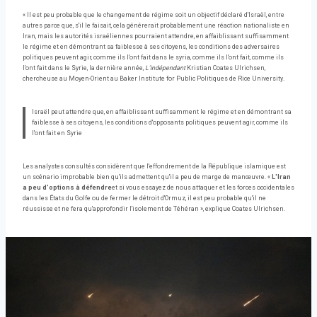
« Il est peu probable que le changement de régime soit un objectif déclaré d'Israël, entre
autres parce que, s'il le faisait, cela générerait probablement une réaction nationaliste en
Iran, mais les autorités israéliennes pourraient attendre, en affaiblissant suffisamment
le régime et en démontrant sa faiblesse à ses citoyens, les conditions des adversaires
politiques peuvent agir, comme ils l'ont fait dans le syria, comme ils l'ont fait, comme ils
l'ont fait dans le Syrie, la dernière année,
L'indépendant
Kristian Coates Ulrichsen,
chercheuse au Moyen-Orient au Baker Institute for Public Politiques de Rice University.
Israël peut attendre que, en affaiblissant suffisamment le régime et en démontrant sa
faiblesse à ses citoyens, les conditions d'opposants politiques peuvent agir, comme ils
l'ont fait en Syrie
Les analystes consultés considèrent que l'effondrement de la République islamique est
un scénario improbable bien qu'ils admettent qu'il a peu de marge de manœuvre. «
L'Iran
a peu d'options à défendre
et si vous essayez de nous attaquer et les forces occidentales
dans les États du Golfe ou de fermer le détroit d'Ormuz, il est peu probable qu'il ne
réussisse et ne fera qu'approfondir l'isolement de Téhéran », explique Coates Ulrichsen.