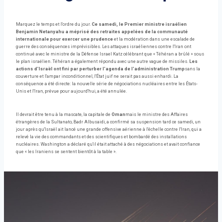
Marquez le temps et l'ordre du jour.
Ce samedi, le Premier ministre israélien
Benjamin Netanyahu a méprisé des retraites appelées de la communauté
internationale pour exercer une prudence
et la modération dans une escalade de
guerre des conséquences imprévisibles. Les attaques israéliennes contre l'Iran ont
continué avec le ministre de la Défense Israel Katz célébrant que « Téhéran a brûlé » sous
le plan israélien. Téhéran a également répondu avec une autre vague de missiles.
Les
actions d'Israël ont fini par perturber l'agenda de l'administration Trump
sans la
couverture et l'ampar inconditionnel, l'État juif ne serait pas aussi enhardi. La
conséquence a été directe: la nouvelle série de négociations nucléaires entre les États-
Unis et l'Iran, prévue pour aujourd'hui, a été annulée.
Il devrait être tenu à la mascate, la capitale de
Oman
mais le ministre des Affaires
étrangères de la Sultanato, Badr Albusaidi, a confirmé sa suspension tard ce samedi, un
jour après qu'Israël ait lancé une grande offensive aérienne à l'échelle contre l'Iran, qui a
relevé la vie des commandants et des scientifiques et bombardé des installations
nucléaires. Washington a déclaré qu'il était attaché à des négociations et avait confiance
que « les Iraniens se sentent bientôt à la table ».