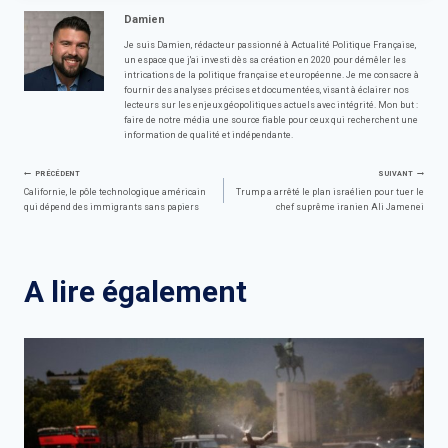
Damien
Je suis Damien, rédacteur passionné à Actualité Politique Française,
un espace que j'ai investi dès sa création en 2020 pour démêler les
intrications de la politique française et européenne. Je me consacre à
fournir des analyses précises et documentées, visant à éclairer nos
lecteurs sur les enjeux géopolitiques actuels avec intégrité. Mon but :
faire de notre média une source fiable pour ceux qui recherchent une
information de qualité et indépendante.
Navigation
PRÉCÉDENT
SUIVANT
Californie, le pôle technologique américain
Trump a arrêté le plan israélien pour tuer le
qui dépend des immigrants sans papiers
chef suprême iranien Ali Jamenei
de
l’article
A lire également