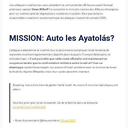
«Les attaques israéliennes sans précédent se sont produites 48 heures avant l'envoyé
américain spécial
Steve Wifkoff
Il a rencontré le ministre iranien des Affaires étrangères
pour un sixième cycle de négociations nucléaires cruciales. Bien que certains
responsables israéliens soutiennent que ces attaques visaient les années 2000.
MISSION: Auto les Ayatolás?
L'attaque a abandonné ce sixième tour et peut encore compliquer toute tentative de
reprendre, montrant également des objectifs dans lesquels Trump et Netanyahu ne
coïncident pas.
« Il est possible que cette route officielle soit maintenant en
suspense tandis que la confrontation militaire entre Israël et l'Iran se
développe »
prédit Geranmayeh. Les actions d'Israël semblent avoir la mission de forcer
la chute du régime d'Atayolás, mais leur succès peut être incertain.
Breaking: Iran est en train de gâcher Haïfa Israël. Au moins 6 missiles balistiques ont
atterri.
Veuillez prier pour la vie innocente. J'ai de la famille dans ce domaine.
pic.twitter.com/vsghg2sq1p
– Brian Krassenstein (@krassenstein)
14 juin 2025