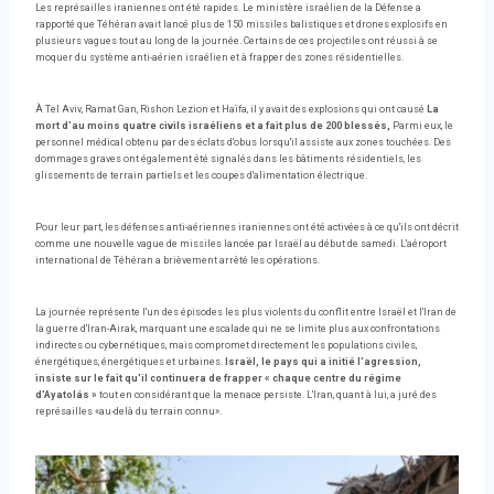
Les représailles iraniennes ont été rapides. Le ministère israélien de la Défense a
rapporté que Téhéran avait lancé plus de 150 missiles balistiques et drones explosifs en
plusieurs vagues tout au long de la journée. Certains de ces projectiles ont réussi à se
moquer du système anti-aérien israélien et à frapper des zones résidentielles.
À Tel Aviv, Ramat Gan, Rishon Lezion et Haïfa, il y avait des explosions qui ont causé
La
mort d'au moins quatre civils israéliens et a fait plus de 200 blessés,
Parmi eux, le
personnel médical obtenu par des éclats d'obus lorsqu'il assiste aux zones touchées. Des
dommages graves ont également été signalés dans les bâtiments résidentiels, les
glissements de terrain partiels et les coupes d'alimentation électrique.
Pour leur part, les défenses anti-aériennes iraniennes ont été activées à ce qu'ils ont décrit
comme une nouvelle vague de missiles lancée par Israël au début de samedi. L'aéroport
international de Téhéran a brièvement arrêté les opérations.
La journée représente l'un des épisodes les plus violents du conflit entre Israël et l'Iran de
la guerre d'Iran-Airak, marquant une escalade qui ne se limite plus aux confrontations
indirectes ou cybernétiques, mais compromet directement les populations civiles,
énergétiques, énergétiques et urbaines.
Israël, le pays qui a initié l'agression,
insiste sur le fait qu'il continuera de frapper « chaque centre du régime
d'Ayatolás »
tout en considérant que la menace persiste. L'Iran, quant à lui, a juré des
représailles «au-delà du terrain connu».