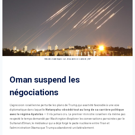
Missiles balistiques sur Jérusalem ce samedi.
|
AP
Oman suspend les
négociations
L'agression israélienne perturbe les plans de Trump, qui avait été favorable à une voie
diplomatique dans laquelle
Netanyahu-obsédé tout au long de sa carrière politique
avec le régime Ayatolás –
Il n'a jamais cru. Le premier ministre israélien n'a même pas
respecté le temps demandé par Washington d'explorer les conversations parrainées par le
Sultanat d'Oman, le médiateur qui a déjà forgé le pacte nucléaire entre l'Iran et
l'administration Obama que Trump a abandonné unilatéralement.