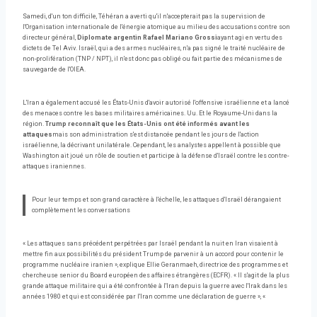
Samedi, d'un ton difficile, Téhéran a averti qu'il n'accepterait pas la supervision de
l'Organisation internationale de l'énergie atomique au milieu des accusations contre son
directeur général,
Diplomate argentin Rafael Mariano Grossi
ayant agi en vertu des
dictets de Tel Aviv. Israël, qui a des armes nucléaires, n'a pas signé le traité nucléaire de
non-prolifération (TNP / NPT), il n'est donc pas obligé ou fait partie des mécanismes de
sauvegarde de l'OIEA.
L'Iran a également accusé les États-Unis d'avoir autorisé l'offensive israélienne et a lancé
des menaces contre les bases militaires américaines. Uu. Et le Royaume-Uni dans la
région.
Trump reconnaît que les États-Unis ont été informés avant les
attaques
mais son administration s'est distancée pendant les jours de l'action
israélienne, la décrivant unilatérale. Cependant, les analystes appellent à possible que
Washington ait joué un rôle de soutien et participe à la défense d'Israël contre les contre-
attaques iraniennes.
Pour leur temps et son grand caractère à l'échelle, les attaques d'Israël dérangaient
complètement les conversations
« Les attaques sans précédent perpétrées par Israël pendant la nuit en Iran visaient à
mettre fin aux possibilités du président Trump de parvenir à un accord pour contenir le
programme nucléaire iranien », explique Ellie Geranmaeh, directrice des programmes et
chercheuse senior du Board européen des affaires étrangères (ECFR). « Il s'agit de la plus
grande attaque militaire qui a été confrontée à l'Iran depuis la guerre avec l'Irak dans les
années 1980 et qui est considérée par l'Iran comme une déclaration de guerre », «