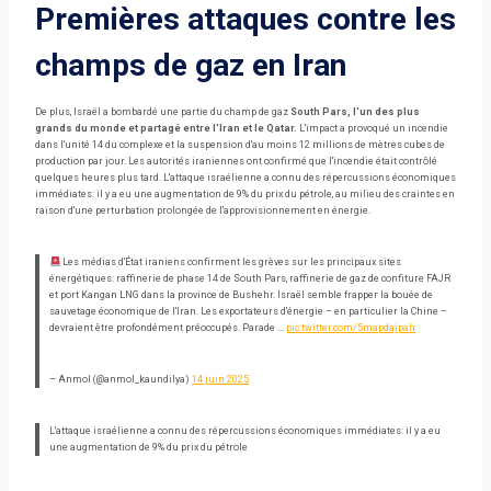
Premières attaques contre les
champs de gaz en Iran
De plus, Israël a bombardé une partie du champ de gaz
South Pars, l'un des plus
grands du monde et partagé entre l'Iran et le Qatar.
L'impact a provoqué un incendie
dans l'unité 14 du complexe et la suspension d'au moins 12 millions de mètres cubes de
production par jour. Les autorités iraniennes ont confirmé que l'incendie était contrôlé
quelques heures plus tard. L'attaque israélienne a connu des répercussions économiques
immédiates: il y a eu une augmentation de 9% du prix du pétrole, au milieu des craintes en
raison d'une perturbation prolongée de l'approvisionnement en énergie.
Les médias d'État iraniens confirment les grèves sur les principaux sites
énergétiques: raffinerie de phase 14 de South Pars, raffinerie de gaz de confiture FAJR
et port Kangan LNG dans la province de Bushehr. Israël semble frapper la bouée de
sauvetage économique de l'Iran. Les exportateurs d'énergie – en particulier la Chine –
devraient être profondément préoccupés. Parade …
pic.twitter.com/5mapdajpah
– Anmol (@anmol_kaundilya)
14 juin 2025
L'attaque israélienne a connu des répercussions économiques immédiates: il y a eu
une augmentation de 9% du prix du pétrole