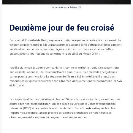
Missiles iraniens sur Tel Aviv.
|
EP
Deuxième jour de feu croisé
Dans le ciel d'Israël et de l'Iran, la guerre a continué à quitter la destruction ce samedi. La
tension de guerre entre les deux pays a grimpé avec une série d'attaques croisées qui ont
fait des dizaines de morts, des dommages aux infrastructures clés et de nouvelles
préoccupations internationales concernant la stabilité au Moyen-Orient.
Israël a signé son deuxième bombardement contre le territoire iranien, se concentrant
sur les installations militaires et nucléaires, ainsi que sur les objectifs énergétiques,
battus pour la première fois.
La réponse de l'Iran a été immédiate
: Il a lancé des
missiles balistiques et des drones dans diverses villes israéliennes, notamment Tel Aviv
et Jérusalem.
Les forces israéliennes ont attaqué plus de 150 buts dans le sol iranien, notamment des
centres d'enrichissement d'uranium, des bases du Corps de la Garde révolutionnaire
islamique (IRGC) et des postes de commandement. Dans l'une des attaques les plus
importantes, des installations proches de la centrale nucléaire de Natanz ont été
obtenues, un centre nerveux du programme atomique iranien.