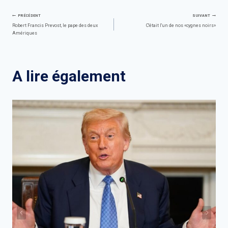
Navigation
PRÉCÉDENT
SUIVANT
Robert Francis Prevost, le pape des deux
C'était l'un de nos «cygnes noirs»
Amériques
de
l’article
A lire également