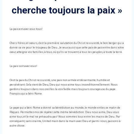
cherche toujours la paix »
La paix est avec vous tous!
Chers frères et sœurs, c'est la première salutation du Christ ressuscité, le bon berger qui a
donné sa vie pour le troupeau de Dieu. Je veux aussi que cette paix de paix entre dans votre
cœur, atteigne vos familles, à tous, où qu'ils se trouvent, à tous les peuples, à toute la terre.
La paix soit avec vous!
C'est la paix du Christ ressuscité, une paix non armée et désarmante, humble et
persévérant. Cela vient de Dieu, Dieu qui nous aime tous inconditionnellement. Nous
gardons toujours dans nos oreilles la voix faible mais toujours courageuse du pape
François qui a béni Rome.
Le pape qui a béni Rome a donné sa bénédiction au monde, le monde entier, ce matin de
Pâques. Permettez-moi de répéter cette même bénédiction: Dieu nous aime, Dieu vous
aime tous, et le mal ne prévaudra pas! Nous sommes tous entre les mains de Dieu. Par
conséquent, sans crainte, United main dans la main avec Dieu et parmi nous, passons à
autre chose.