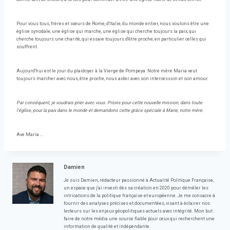
Pour vous tous, frères et sœurs de Rome, d'Italie, du monde entier, nous voulons être une
église synodale, une église qui marche, une église qui cherche toujours la paix, qui
cherche toujours une charité, qui essaie toujours d'être proche, en particulier celles qui
souffrent.
Aujourd'hui est le jour du plaidoyer à la Vierge de Pompeya. Notre mère Maria veut
toujours marcher avec nous, être proche, nous aider avec son intercession et son amour.
Par conséquent, je voudrais prier avec vous. Prions pour cette nouvelle mission, dans toute
l'église, pour la paix dans le monde et demandons cette grâce spéciale à Marie, notre mère.
Ave Maria …
Damien
Je suis Damien, rédacteur passionné à Actualité Politique Française,
un espace que j'ai investi dès sa création en 2020 pour démêler les
intrications de la politique française et européenne. Je me consacre à
fournir des analyses précises et documentées, visant à éclairer nos
lecteurs sur les enjeux géopolitiques actuels avec intégrité. Mon but :
faire de notre média une source fiable pour ceux qui recherchent une
information de qualité et indépendante.