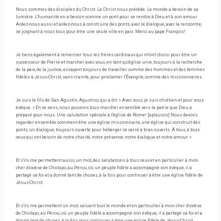
Nous sommes des disciples du Christ. Le Christ nous précède. Le monde a besoin de sa
lumière. L'humanité en a besoin comme un pont pour se rendre à Dieu et à son amour.
Aidez-nous aussi et aidez-nous à construire des ponts, avec le dialogue, avec la rencontre,
se joignant à nous tous pour être une seule ville en paix. Merci au pape François!
Je tiens également à remercier tous les frères cardinaux qui m'ont choisi pour être un
successeur de Pierre et marcher avec vous, en tant qu'église unie, toujours à la recherche
de la paix, de la justice, essayant toujours de travailler comme des hommes et des femmes
fidèles à Jésus-Christ, sans crainte, pour proclamer l'Évangile, comme des missionnaires.
Je suis le fils de San Agustín, Agustino, qui a dit: « Avec vous, je suis chrétien et pour vous
évêque. » En ce sens, nous pouvons tous marcher ensemble vers la patrie que Dieu a
préparé pour nous. Une salutation spéciale à l'église de Rome! [aplausos] Nous devons
regarder ensemble comment être une église missionnaire, une église qui construit des
ponts, un dialogue, toujours ouverte pour héberger ce carré à bras ouverts. À tous, à tous
ceux qui ont besoin de notre charité, notre présence, notre dialogue et notre amour. «
Et s'ils me permettent aussi, un mot, des salutations à tous ceux et en particulier à mon
cher diocèse de Chiclayo, au Pérou, où un peuple fidèle a accompagné son évêque, il a
partagé sa foi et a donné tant de choses, à la fois pour continuer à être une église fidèle de
Jésus-Christ.
Et s'ils me permettent un mot, saluant tout le monde et en particulier à mon cher diocèse
de Chiclayo, au Pérou, où un peuple fidèle a accompagné son évêque, il a partagé sa foi et a
donné tant de choses, à la fois pour continuer à être une église fidèle de Jésus-Christ.