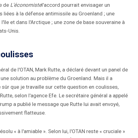
se de
L'économiste
l'accord pourrait envisager un
liées à la défense antimissile au Groenland ; une
'île et dans l'Arctique ; une zone de base souveraine à
tats-Unis.
coulisses
éral de l'OTAN, Mark Rutte, a déclaré devant un panel de
r une solution au problème du Groenland. Mais il a
sûr que je travaille sur cette question en coulisses,
 Rutte, selon l'agence Efe. Le secrétaire général a appelé
rump a publié le message que Rutte lui avait envoyé,
essivement flatteuse.
solu « à l'amiable ». Selon lui, l'OTAN reste « cruciale »