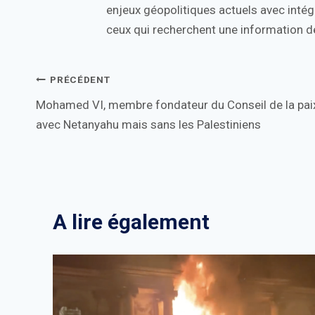
enjeux géopolitiques actuels avec intégr
ceux qui recherchent une information de
Navigation
PRÉCÉDENT
Mohamed VI, membre fondateur du Conseil de la pai
de
avec Netanyahu mais sans les Palestiniens
l’article
A lire également