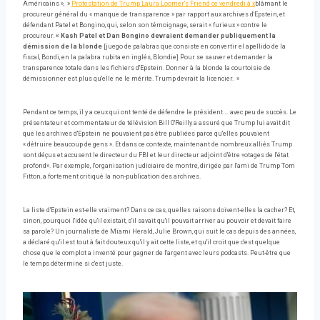
Américains », »
Protestation de Trump Laura Loomer's Friend ce vendredi à x
blâmant le
procureur général du « manque de transparence » par rapport aux archives d'Epstein, et
défendant Patel et Bongino, qui, selon son témoignage, serait « furieux » contre le
procureur.
« Kash Patel et Dan Bongino devraient demander publiquement la
démission de la blonde
[juego de palabras que consiste en convertir el apellido de la
fiscal, Bondi, en la palabra rubita en inglés, Blondie] Pour se sauver et demander la
transparence totale dans les fichiers d'Epstein. Donner à la blonde la courtoisie de
démissionner est plus qu'elle ne le mérite. Trump devrait la licencier. »
Pendant ce temps, il y a ceux qui ont tenté de défendre le président … avec peu de succès. Le
présentateur et commentateur de télévision Bill O'Reilly a assuré que Trump lui avait dit
que les archives d'Epstein ne pouvaient pas être publiées parce qu'elles pouvaient
« détruire beaucoup de gens ». Et dans ce contexte, maintenant de nombreux alliés Trump
sont déçus et accusent le directeur du FBI et leur directeur adjoint d'être «otages de l'état
profond». Par exemple, l'organisation judiciaire de montre, dirigée par l'ami de Trump Tom
Fitton, a fortement critiqué la non-publication des archives.
La liste d'Epstein est-elle vraiment? Dans ce cas, quelles raisons doivent-elles la cacher? Et,
sinon, pourquoi l'idée qu'il existait, s'il savait qu'il pouvait arriver au pouvoir et devait faire
sa parole? Un journaliste de Miami Herald, Julie Brown, qui suit le cas depuis des années,
a déclaré qu'il est tout à fait douteux qu'il y ait cette liste, et qu'il croit que c'est quelque
chose que le complot a inventé pour gagner de l'argent avec leurs podcasts. Peut-être que
le temps détermine si c'est juste.