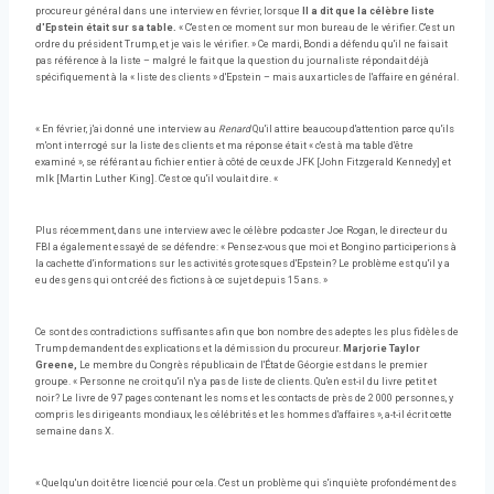
procureur général dans une interview en février, lorsque
Il a dit que la célèbre liste
d'Epstein était sur sa table.
« C'est en ce moment sur mon bureau de le vérifier. C'est un
ordre du président Trump, et je vais le vérifier. » Ce mardi, Bondi a défendu qu'il ne faisait
pas référence à la liste – malgré le fait que la question du journaliste répondait déjà
spécifiquement à la « liste des clients » d'Epstein – mais aux articles de l'affaire en général.
« En février, j'ai donné une interview au
Renard
Qu'il attire beaucoup d'attention parce qu'ils
m'ont interrogé sur la liste des clients et ma réponse était « c'est à ma table d'être
examiné », se référant au fichier entier à côté de ceux de JFK [John Fitzgerald Kennedy] et
mlk [Martin Luther King]. C'est ce qu'il voulait dire. «
Plus récemment, dans une interview avec le célèbre podcaster Joe Rogan, le directeur du
FBI a également essayé de se défendre: « Pensez-vous que moi et Bongino participerions à
la cachette d'informations sur les activités grotesques d'Epstein? Le problème est qu'il y a
eu des gens qui ont créé des fictions à ce sujet depuis 15 ans. »
Ce sont des contradictions suffisantes afin que bon nombre des adeptes les plus fidèles de
Trump demandent des explications et la démission du procureur.
Marjorie Taylor
Greene,
Le membre du Congrès républicain de l'État de Géorgie est dans le premier
groupe. « Personne ne croit qu'il n'y a pas de liste de clients. Qu'en est-il du livre petit et
noir? Le livre de 97 pages contenant les noms et les contacts de près de 2 000 personnes, y
compris les dirigeants mondiaux, les célébrités et les hommes d'affaires », a-t-il écrit cette
semaine dans X.
« Quelqu'un doit être licencié pour cela. C'est un problème qui s'inquiète profondément des