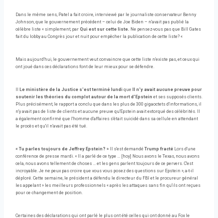
Dans le même sens, Patel a fait croire, interviewé par le journaliste conservateur Benny
Johnson, que le gouvernement précédent – celui de Joe Biden – n'avait pas publié la
célèbre liste « simplement, par
Qui est sur cette liste.
Ne pensez-vous pas que Bill Gates
fait du lobby au Congrès jour et nuit pour empêcher la publication de cette liste? «
Mais aujourd'hui, le gouvernement veut convaincre que cette liste n'existe pas, et ceux qui
ont joué dans ces déclarations font de leur mieux pour se défendre.
Il
Le ministère de la Justice s'est terminé lundi
que
Il n'y avait aucune preuve pour
soutenir les théories du complot autour de la mort d'Epstein
et ses supposés clients.
Plus précisément, le rapport a conclu que dans les plus de 300 gigaoctets d'informations, il
n'y avait pas de liste de clients et aucune preuve qu'Epstein avait extorqué des célébrités. Il
a également confirmé que l'homme d'affaires s'était suicidé dans sa cellule en attendant
le procès et qu'il n'avait pas été tué.
« Tu parles toujours de Jeffrey Epstein? »
Il s'est demandé
Trump fracté
Lors d'une
conférence de presse mardi. « Il a parlé de ce type … [hoy] Nous avons le Texas, nous avons
cela, nous avons tellement de choses … et les gens parlent toujours de ce pervers. C'est
incroyable. Je ne peux pas croire que vous vous posez des questions sur Epstein », a-t-il
déploré. Cette semaine, le président a défendu le directeur du FBI et le procureur général
les appelant » les meilleurs professionnels « après les attaques sans fin qu'ils ont reçues
pour ce changement de position.
Certaines des déclarations qui ont parlé le plus ont été celles qui ont donné au Fox le