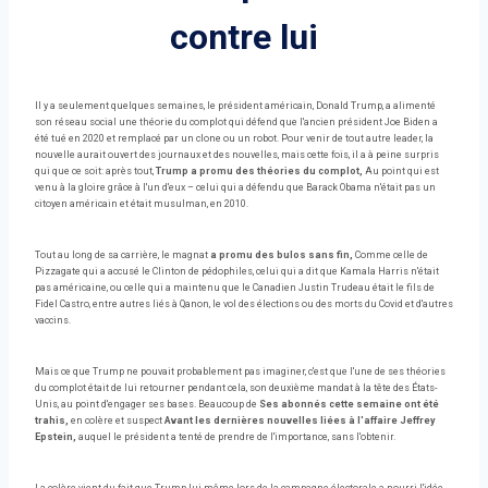
contre lui
Il y a seulement quelques semaines, le président américain, Donald Trump, a alimenté
son réseau social une théorie du complot qui défend que l'ancien président Joe Biden a
été tué en 2020 et remplacé par un clone ou un robot. Pour venir de tout autre leader, la
nouvelle aurait ouvert des journaux et des nouvelles, mais cette fois, il a à peine surpris
qui que ce soit: après tout,
Trump a promu des théories du complot,
Au point qui est
venu à la gloire grâce à l'un d'eux – celui qui a défendu que Barack Obama n'était pas un
citoyen américain et était musulman, en 2010.
Tout au long de sa carrière, le magnat
a promu des bulos sans fin,
Comme celle de
Pizzagate qui a accusé le Clinton de pédophiles, celui qui a dit que Kamala Harris n'était
pas américaine, ou celle qui a maintenu que le Canadien Justin Trudeau était le fils de
Fidel Castro, entre autres liés à Qanon, le vol des élections ou des morts du Covid et d'autres
vaccins.
Mais ce que Trump ne pouvait probablement pas imaginer, c'est que l'une de ses théories
du complot était de lui retourner pendant cela, son deuxième mandat à la tête des États-
Unis, au point d'engager ses bases. Beaucoup de
Ses abonnés cette semaine ont été
trahis,
en colère et suspect
Avant les dernières nouvelles liées à l'affaire Jeffrey
Epstein,
auquel le président a tenté de prendre de l'importance, sans l'obtenir.