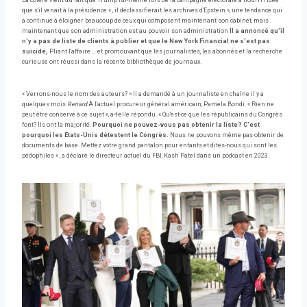
La colère vient du fait que Trump lui-même lors de la campagne électorale a nourri l'idée
que s'il venait à la présidence « , il déclassifierait les archives d'Epstein », une tendance qui
a continué à éloigner beaucoup de ceux qui composent maintenant son cabinet, mais
maintenant que son administration est au pouvoir son administration
Il a annoncé qu'il
n'y a pas de liste de clients à publier et que le New York Financial ne s'est pas
suicidé,
Pliant l'affaire … et promouvant que les journalistes, les abonnés et la recherche
curieuse ont réussi dans la récente bibliothèque de journaux.
« Verrons-nous le nom des auteurs? » Il a demandé à un journaliste en chaîne il y a
quelques mois
Renard
À l'actuel procureur général américain, Pamela Bondi. « Rien ne
peut être conservé à ce sujet », a-t-elle répondu. « Qu'est-ce que les républicains du Congrès
font? Ils ont la majorité.
Pourquoi ne pouvez-vous pas obtenir la liste? C'est
pourquoi les États-Unis détestent le Congrès.
Nous ne pouvons même pas obtenir de
documents de base. Mettez votre grand pantalon pour enfants et dites-nous qui sont les
pédophiles « , a déclaré le directeur actuel du FBI, Kash Patel dans un podcast en 2023.