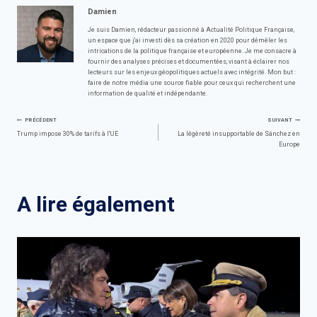
Damien
Je suis Damien, rédacteur passionné à Actualité Politique Française,
un espace que j'ai investi dès sa création en 2020 pour démêler les
intrications de la politique française et européenne. Je me consacre à
fournir des analyses précises et documentées, visant à éclairer nos
lecteurs sur les enjeux géopolitiques actuels avec intégrité. Mon but :
faire de notre média une source fiable pour ceux qui recherchent une
information de qualité et indépendante.
Navigation
PRÉCÉDENT
SUIVANT
Trump impose 30% de tarifs à l'UE
La légèreté insupportable de Sánchez en
Europe
de
l’article
A lire également