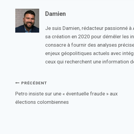
Damien
Je suis Damien, rédacteur passionné à Ac
sa création en 2020 pour démêler les in
consacre à fournir des analyses précise
enjeux géopolitiques actuels avec intégr
ceux qui recherchent une information de
Navigation
PRÉCÉDENT
Petro insiste sur une « éventuelle fraude » aux
de
élections colombiennes
l’article