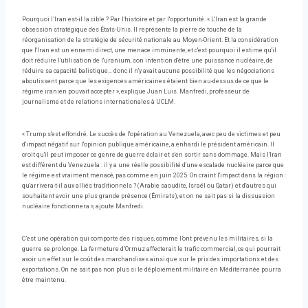
Pourquoi l’Iran est-il la cible ? Par l'histoire et par l'opportunité. « L'Iran est la grande
obsession stratégique des États-Unis. Il représente la pierre de touche de la
réorganisation de la stratégie de sécurité nationale au Moyen-Orient. Et la considération
que l'Iran est un ennemi direct, une menace imminente, et c'est pourquoi il estime qu'il
doit réduire l'utilisation de l'uranium, son intention d'être une puissance nucléaire, de
réduire sa capacité balistique… donc il n'y avait aucune possibilité que les négociations
aboutissent parce que les exigences américaines étaient bien au-dessus de ce que le
régime iranien pouvait accepter », explique Juan Luis. Manfredi, professeur de
journalisme et de relations internationales à UCLM.
« Trump s'est effondré. Le succès de l'opération au Venezuela, avec peu de victimes et peu
d'impact négatif sur l'opinion publique américaine, a enhardi le président américain. Il
croit qu'il peut imposer ce genre de guerre éclair et s'en sortir sans dommage. Mais l'Iran
est différent du Venezuela : il y a une réelle possibilité d'une escalade nucléaire parce que
le régime est vraiment menacé, pas comme en juin 2025. On craint l'impact dans la région :
qu'arrivera-t-il aux alliés traditionnels ? (Arabie saoudite, Israël ou Qatar) et d'autres qui
souhaitent avoir une plus grande présence (Émirats), et on ne sait pas si la dissuasion
nucléaire fonctionnera », ajoute Manfredi.
C’est une opération qui comporte des risques, comme l’ont prévenu les militaires, si la
guerre se prolonge. La fermeture d’Ormuz affecterait le trafic commercial, ce qui pourrait
avoir un effet sur le coût des marchandises ainsi que sur le prix des importations et des
exportations. On ne sait pas non plus si le déploiement militaire en Méditerranée pourra
être maintenu.