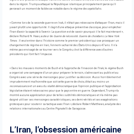
dans la région. Trump a attaqué la République islamique principalement parce qu’il
percevait un moment de faiblesse notable dans le régime des ayatollahs.
« Comme lors de la seconde guerre en Irak, il n'était pas nécessaire d'attaquer l'Iran, mais il
y avait plutôt une opportunité. Il s'agit d'une attaque préventive classique, pour empêcher
l'Iran d'avoir la capacité à l'avenir. La question est de savoir pourquoi il le fait maintenant »,
déclare Richard N. Haas, auteur de
Guerre de nécessité. Guerre de choix
dans
Le New York
Times
. Il veut entrer dans l’histoire comme le premier président qui ose provoquer un
changement de régime en Iran, l’ennemi acharné des États-Unis depuis 47 ans. Il n’a
même pas envisagé de se tourner vers le Congrès, c’est la différence avec d’autres
présidents qui l’ont fait l’impasse.
« Dans les mauvais moments de Bush et à l'approche de l'invasion de l'Irak, le
régime
Bush
a organisé une campagne d’un an pour préparer le terrain, s’adressant au public et au
Congrès avec une série de mensonges pour justifier sa décision. Aussi horriblement et
imprudemment malhonnête que soit cette guerre de choix, c'était au moins un
reconnaissance
et un aveu du
réalité démocratique
que l'opinion publique et l'approbation
législative étaient nécessaires pour que le pays entre en guerre. Cependant, Trump n'a
montré aucune appréciation pour de telles subtilités démocratiques et n'a même pas
daigné utiliser ses mensonges caractéristiques, ses demi-vérités et ses exagérations
grotesques pour soutenir sa tactique avec l'Iran », déclare Robert Matthews, analyste des
relations internationales au Centre Pignatelli de Saragosse.
L’Iran, l’obsession américaine