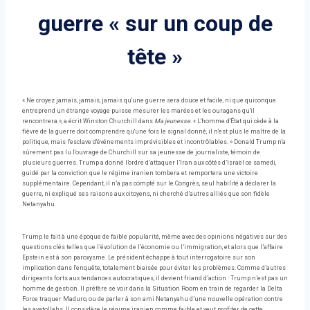
guerre « sur un coup de
tête »
« Ne croyez jamais, jamais, jamais qu'une guerre sera douce et facile, ni que quiconque
entreprend un étrange voyage puisse mesurer les marées et les ouragans qu'il
rencontrera », a écrit Winston Churchill dans
Ma jeunesse
. « L'homme d'État qui cède à la
fièvre de la guerre doit comprendre qu'une fois le signal donné, il n'est plus le maître de la
politique, mais l'esclave d'événements imprévisibles et incontrôlables. » Donald Trump n'a
sûrement pas lu l'ouvrage de Churchill sur sa jeunesse de journaliste, témoin de
plusieurs guerres. Trump a donné l’ordre d’attaquer l’Iran aux côtés d’Israël ce samedi,
guidé par la conviction que le régime iranien tombera et remportera une victoire
supplémentaire. Cependant, il n’a pas compté sur le Congrès, seul habilité à déclarer la
guerre, ni expliqué ses raisons aux citoyens, ni cherché d’autres alliés que son fidèle
Netanyahu.
Trump le fait à une époque de faible popularité, même avec des opinions négatives sur des
questions clés telles que l’évolution de l’économie ou l’immigration, et alors que l’affaire
Epstein est à son paroxysme. Le président échappe à tout interrogatoire sur son
implication dans l'enquête, totalement biaisée pour éviter les problèmes. Comme d’autres
dirigeants forts aux tendances autocratiques, il devient friand d’action : Trump n’est pas un
homme de gestion. Il préfère se voir dans la Situation Room en train de regarder la Delta
Force traquer Maduro, ou de parler à son ami Netanyahu d’une nouvelle opération contre
les ayatollahs. Il considère le régime iranien comme faible et veut profiter de cette