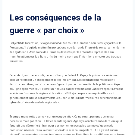
Les conséquences de la
guerre « par choix »
L'objectif de l'opération,
Le rugissement du lion
pour les Israéliens ou
Force épique
Pour le
Pentagone, il s’agit de mettre fin aux options nucléaires de l’Iran et de renverser le régime
des ayatollahs. Avec l’aide des Iraniens, dévastés par les récentes représailles aux
manifestations, car les États-Unis, du moins, n’ont pas l’intention d’envoyer des troupes
terrestres.
Cependant, comme le souligne le politologue Robert A. Pape, « la puissance aérienne
produit rarement un changement de régime amical. Les bombardements peuvent
détruire des cibles, mais ils ne reconfigurent pas de manière fiable la politique ». Pape
souligne également qu'il existe un risque à s'allier avec un attaquant étranger. « L'attaque
extérieure fusionne le régime et la nation. » Et il ajoute que « les représailles sont
généralement tardives et asymétriques… par le biais d'intermédiaires, de terrorisme, de
cybersécurité ou d'escalade régionale ».
Trump a mené cette guerre « sur un coup de tête ». Ce ne serait pas une guerre par
nécessité mais par choix. La Defense Intelligence Agency a conclu l’année dernière qu’il
faudrait une décennie à l’Iran pour surmonter les obstacles technologiques et de
production nécessaires à la construction d’un arsenal important. Et il n’y avait aucun
signe d’une prochaine attaque iranienne contre les États-Unis, leurs alliés ou leurs bases