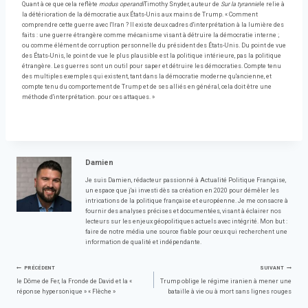
Quant à ce que cela reflète
modus operandi
Timothy Snyder, auteur de
Sur la tyrannie
le relie à
la détérioration de la démocratie aux États-Unis aux mains de Trump. « Comment
comprendre cette guerre avec l'Iran ? Il existe deux cadres d'interprétation à la lumière des
faits : une guerre étrangère comme mécanisme visant à détruire la démocratie interne ;
ou comme élément de corruption personnelle du président des États-Unis. Du point de vue
des États-Unis, le point de vue le plus plausible est la politique intérieure, pas la politique
étrangère. Les guerres sont un outil pour saper et détruire les démocraties. Compte tenu
des multiples exemples qui existent, tant dans la démocratie moderne qu'ancienne, et
compte tenu du comportement de Trump et de ses alliés en général, cela doit être une
méthode d'interprétation. pour ces attaques. »
Damien
Je suis Damien, rédacteur passionné à Actualité Politique Française,
un espace que j'ai investi dès sa création en 2020 pour démêler les
intrications de la politique française et européenne. Je me consacre à
fournir des analyses précises et documentées, visant à éclairer nos
lecteurs sur les enjeux géopolitiques actuels avec intégrité. Mon but :
faire de notre média une source fiable pour ceux qui recherchent une
information de qualité et indépendante.
Navigation
PRÉCÉDENT
SUIVANT
le Dôme de Fer, la Fronde de David et la «
Trump oblige le régime iranien à mener une
réponse hypersonique » « Flèche »
bataille à vie ou à mort sans lignes rouges
de