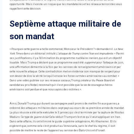
opportunité. Mais il existe un risque que les mandataires et les réseaux terroristes vous
rappellent cette décision.
Septième attaque militaire de
son mandat
« Pourquoi cette guerre a-t-elle commencé, Monsieur le Président ? » demande-t-il.
Le New
York Times
dans un éditorial intitulé
L’attaque de Trump contre l’Iran est imprudente
. « Parmi
ses justifications, il y a l'élimination du programme nucléaire iranien, qui est un objectif
louable. Mais Trump a déclaré que ce programme avait été
supprimé
pour l'attaque de juin,
une affirmation démentie à la fois par les services de renseignement américains et par
cette nouvelle attaque. Cette contradiction met en évidence son manque de respect pour
son devoir de dire la vérité lorsqu'il envoie les forces armées américaines au combat. »
Dans une vidéo publiée sur ses réseaux sociaux, Trump, créateur du Peace Board et
candidat au prix Nobel, reconnaît qu'« il est possible que la vie de courageux héros
américains soit perdue et que nous ayons des victimes ».
Ainsi, Donald Trump, qui durant sa campagne avait promis de mettre fin aux guerres, a
ordonné des attaques militaires dans sept pays au cours de sa première année de mandat.
La plus réussie a été celle exécutée le 3 janvier, qui s'est terminée par la capture de Nicolas
Maduro. Ce type de
guerre éclair
Cela séduit Trump et c’est ce qu’il veut appliquer en Iran.
Dans cette affaire, ils ont éliminé le guide suprême octogénaire, Ali Khamenei. Et ils
espèrent que, comme cela s’est produit au Venezuela, sans le chef du régime, il soit
possible de mettre le reste de l’appareil au service des États-Unis et d’Israël.