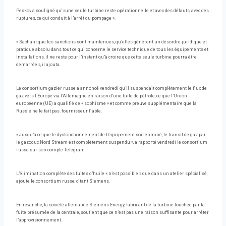
Peskov a souligné qu' »une seule turbine reste opérationnelle et avec des défauts, avec des
ruptures, ce qui conduit à l’arrêt du pompage ».
« Sachant que les sanctions sont maintenues, qu’elles génèrent un désordre juridique et
pratique absolu dans tout ce qui concerne le service technique de tous les équipements et
installations, il ne reste pour l’instant qu’à croire que cette seule turbine pourra être
démarrée », il ajouta.
Le consortium gazier russe a annoncé vendredi qu’il suspendait complètement le flux de
gaz vers l’Europe via l’Allemagne en raison d’une fuite de pétrole, ce que l’Union
européenne (UE) a qualifié de « sophisme » et comme preuve supplémentaire que la
Russie ne le fait pas. fournisseur fiable.
« Jusqu’à ce que le dysfonctionnement de l’équipement soit éliminé, le transit de gaz par
le gazoduc Nord Stream est complètement suspendu », a rapporté vendredi le consortium
russe sur son compte Telegram.
L’élimination complète des fuites d’huile « n’est possible » que dans un atelier spécialisé,
ajoute le consortium russe, citant Siemens.
En revanche, la société allemande Siemens Energy, fabricant de la turbine touchée par la
fuite présumée de la centrale, soutient que ce n’est pas une raison suffisante pour arrêter
l’approvisionnement.