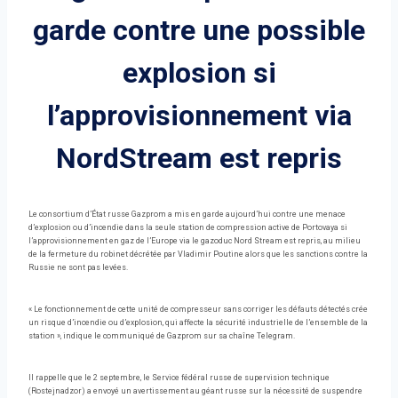
garde contre une possible
explosion si
l’approvisionnement via
NordStream est repris
Le consortium d’État russe Gazprom a mis en garde aujourd’hui contre une menace
d’explosion ou d’incendie dans la seule station de compression active de Portovaya si
l’approvisionnement en gaz de l’Europe via le gazoduc Nord Stream est repris, au milieu
de la fermeture du robinet décrétée par Vladimir Poutine alors que les sanctions contre la
Russie ne sont pas levées.
« Le fonctionnement de cette unité de compresseur sans corriger les défauts détectés crée
un risque d’incendie ou d’explosion, qui affecte la sécurité industrielle de l’ensemble de la
station », indique le communiqué de Gazprom sur sa chaîne Telegram.
Il rappelle que le 2 septembre, le Service fédéral russe de supervision technique
(Rostejnadzor) a envoyé un avertissement au géant russe sur la nécessité de suspendre