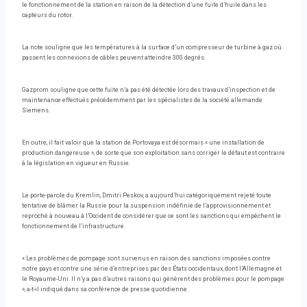
le fonctionnement de la station en raison de la détection d’une fuite d’huile dans les
capteurs du rotor.
La note souligne que les températures à la surface d’un compresseur de turbine à gaz où
passent les connexions de câbles peuvent atteindre 300 degrés.
Gazprom souligne que cette fuite n’a pas été détectée lors des travaux d’inspection et de
maintenance effectués précédemment par les spécialistes de la société allemande
Siemens.
En outre, il fait valoir que la station de Portovaya est désormais « une installation de
production dangereuse », de sorte que son exploitation sans corriger le défaut est contraire
à la législation en vigueur en Russie.
Le porte-parole du Kremlin, Dmitri Peskov, a aujourd’hui catégoriquement rejeté toute
tentative de blâmer la Russie pour la suspension indéfinie de l’approvisionnement et
reproché à nouveau à l’Occident de considérer que ce sont les sanctions qui empêchent le
fonctionnement de l’infrastructure.
« Les problèmes de pompage sont survenus en raison des sanctions imposées contre
notre pays et contre une série d’entreprises par des États occidentaux, dont l’Allemagne et
le Royaume-Uni. Il n’y a pas d’autres raisons qui génèrent des problèmes pour le pompage
», a-t-il indiqué dans sa conférence de presse quotidienne.