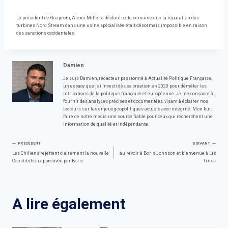
Le président de Gazprom, Alexei Miller, a déclaré cette semaine que la réparation des
turbines Nord Stream dans une usine spécialisée était désormais impossible en raison
des sanctions occidentales.
Damien
Je suis Damien, rédacteur passionné à Actualité Politique Française,
un espace que j'ai investi dès sa création en 2020 pour démêler les
intrications de la politique française et européenne. Je me consacre à
fournir des analyses précises et documentées, visant à éclairer nos
lecteurs sur les enjeux géopolitiques actuels avec intégrité. Mon but :
faire de notre média une source fiable pour ceux qui recherchent une
information de qualité et indépendante.
Navigation
PRÉCÉDENT
SUIVANT
Les Chiliens rejettent clairement la nouvelle
au revoir à Boris Johnson et bienvenue à Liz
Constitution approuvée par Boric
Truss
de
l’article
A lire également