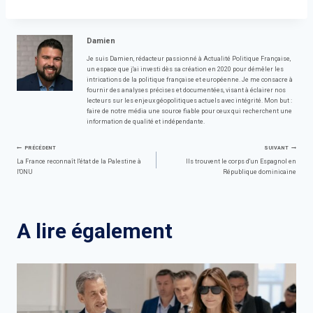
Damien
Je suis Damien, rédacteur passionné à Actualité Politique Française,
un espace que j'ai investi dès sa création en 2020 pour démêler les
intrications de la politique française et européenne. Je me consacre à
fournir des analyses précises et documentées, visant à éclairer nos
lecteurs sur les enjeux géopolitiques actuels avec intégrité. Mon but :
faire de notre média une source fiable pour ceux qui recherchent une
information de qualité et indépendante.
Navigation
PRÉCÉDENT
SUIVANT
La France reconnaît l'état de la Palestine à
Ils trouvent le corps d'un Espagnol en
l'ONU
République dominicaine
de
l’article
A lire également