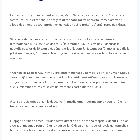
Le président du gouvernement espagnol, Pedro Sánchez, a affirmé lundi à l'ONU que la
communauté internationale ne regardait pas dans l'autre sens et a immédiatement
adopté des mesures pour arrêter le « génocide » qui regrettait qu'Israël percente à Gaza.
Sánchez a demandé cette performance dans son discours lors de la conférence
internationale sur la solution des deux États tenus à l'ONU à la veille du début de la
nouvelle session de l'Assemblée générale des Nations Unies, une conférence à laquelle le
président français, Emmanuel Macron, a annoncé la reconnaissance de la Palestine par
son pays.
« Au nom de La Razón, au nom du droit international, au nom de la dignité humaine, nous
devons déjà arrêter ce massacre », a déclaré le chef de l'exécutif espagnol avant le reste des
dirigeants participant à ce forum et ceux qui ont soulevé deux propositions, la première
que la Palestine est Palestine est un membre à part entière de l'ONU.
À cela, a ajouté cette demande d'adoption immédiatement des mesures « pour arrêter la
barbarie et rendre la paix possible ».
L'Espagne prend des mesures dans cette direction, et Sánchez a rappelé le début d'un plan
avec neuf mesures pour arrêter le « génocide » à Gaza, en tant que loi royale qui consolide
l'embargo sur les armes à Israël et traitera le Conseil des ministres mardi mardi mardi