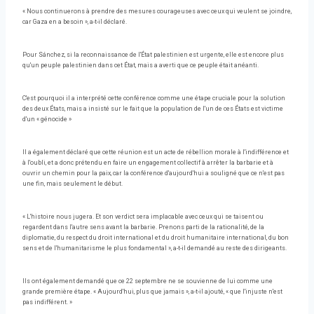
« Nous continuerons à prendre des mesures courageuses avec ceux qui veulent se joindre,
car Gaza en a besoin », a-t-il déclaré.
Pour Sánchez, si la reconnaissance de l'État palestinien est urgente, elle est encore plus
qu'un peuple palestinien dans cet État, mais a averti que ce peuple était anéanti.
C'est pourquoi il a interprété cette conférence comme une étape cruciale pour la solution
des deux États, mais a insisté sur le fait que la population de l'un de ces États est victime
d'un « génocide »
Il a également déclaré que cette réunion est un acte de rébellion morale à l'indifférence et
à l'oubli, et a donc prétendu en faire un engagement collectif à arrêter la barbarie et à
ouvrir un chemin pour la paix, car la conférence d'aujourd'hui a souligné que ce n'est pas
une fin, mais seulement le début.
« L'histoire nous jugera. Et son verdict sera implacable avec ceux qui se taisent ou
regardent dans l'autre sens avant la barbarie. Prenons parti de la rationalité, de la
diplomatie, du respect du droit international et du droit humanitaire international, du bon
sens et de l'humanitarisme le plus fondamental », a-t-il demandé au reste des dirigeants.
Ils ont également demandé que ce 22 septembre ne se souvienne de lui comme une
grande première étape. « Aujourd'hui, plus que jamais », a-t-il ajouté, « que l'injuste n'est
pas indifférent. »