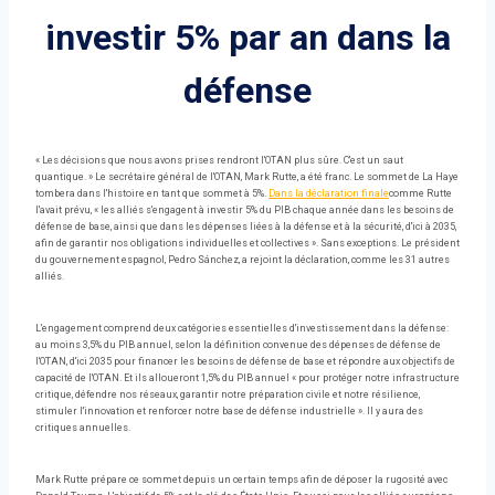
investir 5% par an dans la
défense
« Les décisions que nous avons prises rendront l'OTAN plus sûre. C'est un saut
quantique. » Le secrétaire général de l'OTAN, Mark Rutte, a été franc. Le sommet de La Haye
tombera dans l'histoire en tant que sommet à 5%.
Dans la déclaration finale
comme Rutte
l'avait prévu, « les alliés s'engagent à investir 5% du PIB chaque année dans les besoins de
défense de base, ainsi que dans les dépenses liées à la défense et à la sécurité, d'ici à 2035,
afin de garantir nos obligations individuelles et collectives ». Sans exceptions. Le président
du gouvernement espagnol, Pedro Sánchez, a rejoint la déclaration, comme les 31 autres
alliés.
L'engagement comprend deux catégories essentielles d'investissement dans la défense:
au moins 3,5% du PIB annuel, selon la définition convenue des dépenses de défense de
l'OTAN, d'ici 2035 pour financer les besoins de défense de base et répondre aux objectifs de
capacité de l'OTAN. Et ils alloueront 1,5% du PIB annuel « pour protéger notre infrastructure
critique, défendre nos réseaux, garantir notre préparation civile et notre résilience,
stimuler l'innovation et renforcer notre base de défense industrielle ». Il y aura des
critiques annuelles.
Mark Rutte prépare ce sommet depuis un certain temps afin de déposer la rugosité avec