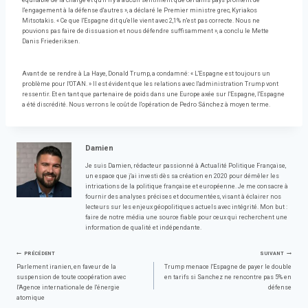
équitable de la charge et qu'il n'y a aucun sentiment que certains pays profitent de
l'engagement à la défense d'autres », a déclaré le Premier ministre grec, Kyriakos
Mitsotakis. « Ce que l'Espagne dit qu'elle vient avec 2,1% n'est pas correcte. Nous ne
pouvions pas faire de dissuasion et nous défendre suffisamment », a conclu le Mette
Danis Friederiksen.
Avant de se rendre à La Haye, Donald Trump, a condamné: « L'Espagne est toujours un
problème pour l'OTAN. » Il est évident que les relations avec l'administration Trump vont
ressentir. Et en tant que partenaire de poids dans une Europe axée sur l'Espagne, l'Espagne
a été discrédité. Nous verrons le coût de l'opération de Pedro Sánchez à moyen terme.
Damien
Je suis Damien, rédacteur passionné à Actualité Politique Française,
un espace que j'ai investi dès sa création en 2020 pour démêler les
intrications de la politique française et européenne. Je me consacre à
fournir des analyses précises et documentées, visant à éclairer nos
lecteurs sur les enjeux géopolitiques actuels avec intégrité. Mon but :
faire de notre média une source fiable pour ceux qui recherchent une
information de qualité et indépendante.
Navigation
PRÉCÉDENT
SUIVANT
Parlement iranien, en faveur de la
Trump menace l'Espagne de payer le double
suspension de toute coopération avec
en tarifs si Sanchez ne rencontre pas 5% en
de
l'Agence internationale de l'énergie
défense
atomique