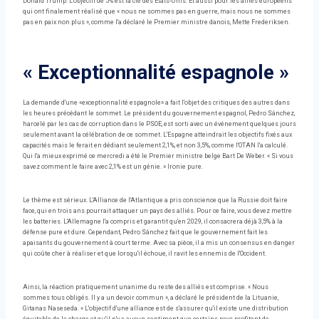
Donald Trump. L'objectif de 5% est la clé des États-Unis. Et aussi pour les alliés européens
qui ont finalement réalisé que « nous ne sommes pas en guerre, mais nous ne sommes
pas en paix non plus », comme l'a déclaré le Premier ministre danois, Mette Frederiksen.
« Exceptionnalité espagnole »
La demande d'une «exceptionnalité espagnole» a fait l'objet des critiques des autres dans
les heures précédant le sommet. Le président du gouvernement espagnol, Pedro Sánchez,
harcelé par les cas de corruption dans le PSOE, est sorti avec un événement quelques jours
seulement avant la célébration de ce sommet. L'Espagne atteindrait les objectifs fixés aux
capacités mais le ferait en dédiant seulement 2,1%, et non 3,5%, comme l'OTAN l'a calculé.
Qui l'a mieux exprimé ce mercredi a été le Premier ministre belge Bart De Weber. « Si vous
savez comment le faire avec 2,1% est un génie. » Ironie pure.
Le thème est sérieux. L'Alliance de l'Atlantique a pris conscience que la Russie doit faire
face, qui en trois ans pourrait attaquer un pays des alliés. Pour ce faire, vous devez mettre
les batteries. L'Allemagne l'a compris et garantit qu'en 2029, il consacrera déjà 3,5% à la
défense pure et dure. Cependant, Pedro Sánchez fait que le gouvernement fait les
apaisants du gouvernement à court terme. Avec sa pièce, il a mis un consensus en danger
qui coûte cher à réaliser et que lorsqu'il échoue, il ravit les ennemis de l'Occident.
Ainsi, la réaction pratiquement unanime du reste des alliés est comprise. « Nous
sommes tous obligés. Il y a un devoir commun », a déclaré le président de la Lituanie,
Gitanas Naseseda. « L'objectif d'une alliance est de s'assurer qu'il existe une distribution