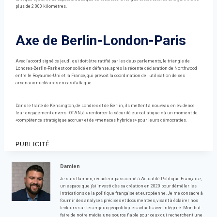
plus de 2 000 kilomètres.
Axe de Berlin-London-Paris
Avec l'accord signé ce jeudi, qui doit être ratifié par les deux parlements, le triangle de
Londres-Berlin-Park est consolidé en défense, après la récente déclaration de Northwood
entre le Royaume-Uni et la France, qui prévoit la coordination de l'utilisation de ses
arsenaux nucléaires en cas d'attaque.
Dans le traité de Kensington, de Londres et de Berlin, ils mettent à nouveau en évidence
leur engagement envers l'OTAN, à « renforcer la sécurité euroatlátique » à un moment de
«compétence stratégique accrue» et de «menaces hybrides» pour leurs démocraties.
PUBLICITÉ
Damien
Je suis Damien, rédacteur passionné à Actualité Politique Française,
un espace que j'ai investi dès sa création en 2020 pour démêler les
intrications de la politique française et européenne. Je me consacre à
fournir des analyses précises et documentées, visant à éclairer nos
lecteurs sur les enjeux géopolitiques actuels avec intégrité. Mon but :
faire de notre média une source fiable pour ceux qui recherchent une