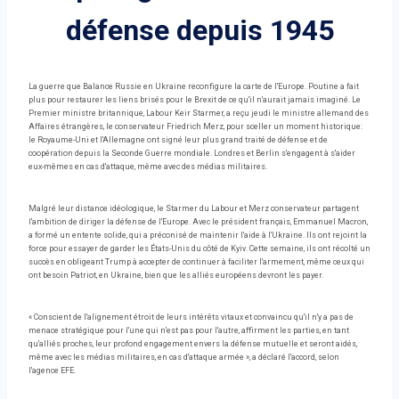
défense depuis 1945
La guerre que Balance Russie en Ukraine reconfigure la carte de l'Europe. Poutine a fait
plus pour restaurer les liens brisés pour le Brexit de ce qu'il n'aurait jamais imaginé. Le
Premier ministre britannique, Labour Keir Starmer, a reçu jeudi le ministre allemand des
Affaires étrangères, le conservateur Friedrich Merz, pour sceller un moment historique:
le Royaume-Uni et l'Allemagne ont signé leur plus grand traité de défense et de
coopération depuis la Seconde Guerre mondiale. Londres et Berlin s'engagent à s'aider
eux-mêmes en cas d'attaque, même avec des médias militaires.
Malgré leur distance idéologique, le Starmer du Labour et Merz conservateur partagent
l'ambition de diriger la défense de l'Europe. Avec le président français, Emmanuel Macron,
a formé un entente solide, qui a préconisé de maintenir l'aide à l'Ukraine. Ils ont rejoint la
force pour essayer de garder les États-Unis du côté de Kyiv. Cette semaine, ils ont récolté un
succès en obligeant Trump à accepter de continuer à faciliter l'armement, même ceux qui
ont besoin Patriot, en Ukraine, bien que les alliés européens devront les payer.
« Conscient de l'alignement étroit de leurs intérêts vitaux et convaincu qu'il n'y a pas de
menace stratégique pour l'une qui n'est pas pour l'autre, affirment les parties, en tant
qu'alliés proches, leur profond engagement envers la défense mutuelle et seront aidés,
même avec les médias militaires, en cas d'attaque armée », a déclaré l'accord, selon
l'agence EFE.