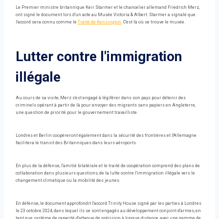
Le Premier ministre britannique Keir Starmer et le chancelier allemand Friedrich Merz,
ont signé le document lors d'un acte au Musée Victoria & Albert. Starmer a signalé que
l'accord sera connu comme le
Traité de Kensington
. C'est là où se trouve le musée.
Lutter contre l'immigration
illégale
Au cours de sa visite, Merz s'est engagé à légiférer dans son pays pour détenir des
criminels opérant à partir de là pour envoyer des migrants sans papiers en Angleterre,
une question de priorité pour le gouvernement travailliste.
Londres et Berlin coopéreront également dans la sécurité des frontières et l'Allemagne
facilitera le transit des Britanniques dans leurs aéroports.
En plus de la défense, l'amitié bilatérale et le traité de coopération comprend des plans de
collaboration dans plusieurs questions, de la lutte contre l'immigration illégale vers le
changement climatique ou la mobilité des jeunes.
En défense, le document approfondit l'accord Trinity House signé par les parties à Londres
le 23 octobre 2024, dans lequel ils se sont engagés au développement conjoint d'armes, en
tant que système de capacité d'attaque de précision à longue distance, avec une gamme de