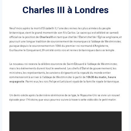
Charles III à Londres
Neuf mois après la mort d’Elizabeth II, l’une des reines les plus aimées du peuple
britannique, vient le grand moment de son fils Carlos. Le sacre qui est célébré ce samedi
officialise la position de
CharlesIII
en tant que chef de l’État et chef de l’Église anglicane, et
poursuit une longue tradition de couronnement de monarques à l’abbaye de Westminster,
puisque depuis le couronnement en 1066 du premier roi normand d’Angleterre,
Guillaume le Conquérant, 39 ont été oints rois et reines britanniques dans ce temple .
Le nouveau roi recevra la célèbre couronne de Saint-Édouard à l’abbaye de Westminster,
mais les événements durent tout le week-end. Les chefs d’État et de gouvernement, les
ministres, les représentants, les anciens dirigeants et la royauté du monde entier
commenceront à arriver à l’abbaye de Westminster à partir de
10h30 du matin, heure
espagnole
. Parmi eux, les rois Felipe et Letizia et
royals
de la famille royale britannique.
Un demi-siècle après la dernière cérémonie de ce type, le Royaume-Uni va vivre un nouvel
épisode pour l’Histoire, que vous pourrez suivre à travers cette vidéo dès le petit matin :