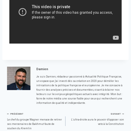
Damien
Je suis Damien, rédacteur passionné à Actualité Politique Française,
un espace que j'ai investi dès sa création en 2020 pour démêler les
intrications de la politique française et européenne. Je me consacre à
fournir des analyses précises et documentées, visant à éclairer nos
lecteurs sur les enjeux géopolitiques actuels avec intégrité. Mon but :
faire de notre média une source fiable pour ceux qui recherchent une
information de qualité et indépendante.
Navigation
PRÉCÉDENT
SUIVANT
Le chef du groupe Wagner menace de retirer
L’ultra-droite aura le pouvoir d’opposer son
ses mercenaires de Bakhmut faute de
veto à la Constitution
de
soutien du Kremlin