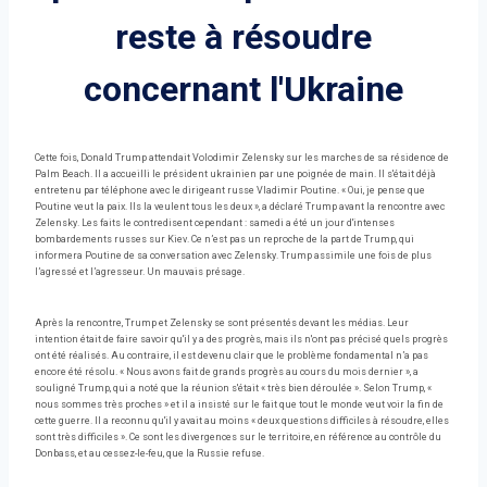
reste à résoudre
concernant l'Ukraine
Cette fois, Donald Trump attendait Volodimir Zelensky sur les marches de sa résidence de
Palm Beach. Il a accueilli le président ukrainien par une poignée de main. Il s'était déjà
entretenu par téléphone avec le dirigeant russe Vladimir Poutine. « Oui, je pense que
Poutine veut la paix. Ils la veulent tous les deux », a déclaré Trump avant la rencontre avec
Zelensky. Les faits le contredisent cependant : samedi a été un jour d'intenses
bombardements russes sur Kiev. Ce n’est pas un reproche de la part de Trump, qui
informera Poutine de sa conversation avec Zelensky. Trump assimile une fois de plus
l’agressé et l’agresseur. Un mauvais présage.
Après la rencontre, Trump et Zelensky se sont présentés devant les médias. Leur
intention était de faire savoir qu'il y a des progrès, mais ils n'ont pas précisé quels progrès
ont été réalisés. Au contraire, il est devenu clair que le problème fondamental n’a pas
encore été résolu. « Nous avons fait de grands progrès au cours du mois dernier », a
souligné Trump, qui a noté que la réunion s'était « très bien déroulée ». Selon Trump, «
nous sommes très proches » et il a insisté sur le fait que tout le monde veut voir la fin de
cette guerre. Il a reconnu qu'il y avait au moins « deux questions difficiles à résoudre, elles
sont très difficiles ». Ce sont les divergences sur le territoire, en référence au contrôle du
Donbass, et au cessez-le-feu, que la Russie refuse.