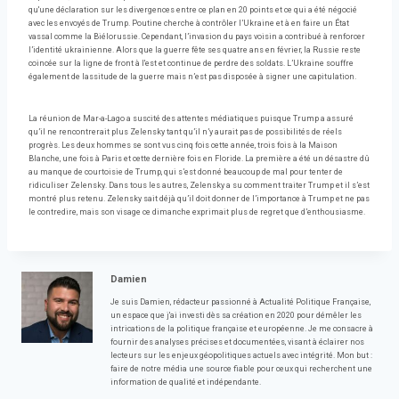
qu'une déclaration sur les divergences entre ce plan en 20 points et ce qui a été négocié
avec les envoyés de Trump. Poutine cherche à contrôler l’Ukraine et à en faire un État
vassal comme la Biélorussie. Cependant, l’invasion du pays voisin a contribué à renforcer
l’identité ukrainienne. Alors que la guerre fête ses quatre ans en février, la Russie reste
coincée sur la ligne de front à l'est et continue de perdre des soldats. L’Ukraine souffre
également de lassitude de la guerre mais n’est pas disposée à signer une capitulation.
La réunion de Mar-a-Lago a suscité des attentes médiatiques puisque Trump a assuré
qu’il ne rencontrerait plus Zelensky tant qu’il n’y aurait pas de possibilités de réels
progrès. Les deux hommes se sont vus cinq fois cette année, trois fois à la Maison
Blanche, une fois à Paris et cette dernière fois en Floride. La première a été un désastre dû
au manque de courtoisie de Trump, qui s’est donné beaucoup de mal pour tenter de
ridiculiser Zelensky. Dans tous les autres, Zelensky a su comment traiter Trump et il s’est
montré plus retenu. Zelensky sait déjà qu’il doit donner de l’importance à Trump et ne pas
le contredire, mais son visage ce dimanche exprimait plus de regret que d’enthousiasme.
Damien
Je suis Damien, rédacteur passionné à Actualité Politique Française,
un espace que j'ai investi dès sa création en 2020 pour démêler les
intrications de la politique française et européenne. Je me consacre à
fournir des analyses précises et documentées, visant à éclairer nos
lecteurs sur les enjeux géopolitiques actuels avec intégrité. Mon but :
faire de notre média une source fiable pour ceux qui recherchent une
information de qualité et indépendante.