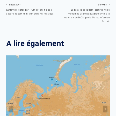
Navigation
PRÉCÉDENT
SUIVANT
La trêve célébrée par Trump et qui n’a pas
La bataille de la demi-sœur juive de
apporté la paix ni mis fin au calvaire à Gaza
Mohamed VI arrive aux Etats-Unis à la
de
recherche de l'ADN que le Maroc refuse de
fournir
l’article
A lire également