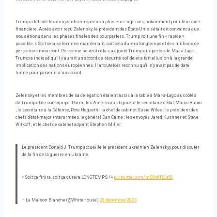
Trump a félicité les dirigeants européens à plusieurs reprises, notamment pour leur aide
financière. Après avoir reçu Zelensky, le président des États-Unis s'était dit convaincu que
nous étions dans les phases finales des pourparlers. Trump voit une fin « rapide »
possible. « Soit cela se termine maintenant, soit cela durera longtemps et des millions de
personnes mourront. Personne ne veut cela », a ajouté Trump aux portes de Mar-a-Lago.
Trump a indiqué qu’il y aurait un accord de sécurité solide et a fait allusion à la grande
implication des nations européennes. Il a toutefois reconnu qu'il n'y avait pas de date
limite pour parvenir à un accord.
Zelensky et les membres de sa délégation étaient assis à la table à Mar-a-Lago aux côtés
de Trump et de son équipe. Parmi les Américains figurent le secrétaire d'État, Marco Rubio
; le secrétaire à la Défense, Pete Hegseth ; la chef de cabinet Susie Wiles ; le président des
chefs d'état-major interarmées, le général Dan Caine ; les envoyés Jared Kushner et Steve
Witkoff ; et le chef de cabinet adjoint Stephen Miller.
Le président Donald J. Trump accueille le président ukrainien Zelenskyy pour discuter
de la fin de la guerre en Ukraine.
« Soit ça finira, soit ça durera LONGTEMPS ! »
pic.twitter.com/mS8cKRGq52
– La Maison Blanche (@WhiteHouse)
28 décembre 2025