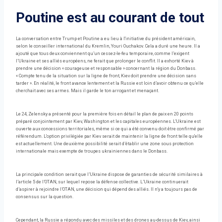
Poutine est au courant de tout
La conversation entre Trump et Poutine a eu lieu à l'initiative du président américain,
selon le conseiller international du Kremlin, Youri Ouchakov. Cela a duré une heure. Il a
ajouté que tous deux conviennent qu’un cessez-le-feu temporaire, comme l’exigent
l’Ukraine et ses alliés européens, ne ferait que prolonger le conflit. Il a exhorté Kiev à
prendre une décision « courageuse et responsable » concernant la région du Donbass.
« Compte tenu de la situation sur la ligne de front, Kiev doit prendre une décision sans
tarder ». En réalité, le front avance lentement et la Russie est loin d’avoir obtenu ce qu’elle
cherchait avec ses armes. Mais il garde le ton arrogant et menaçant.
Le 24, Zelensky a présenté pour la première fois en détail le plan de paix en 20 points
préparé conjointement par Kiev, Washington et les capitales européennes. L'Ukraine est
ouverte aux concessions territoriales, même si ce qui a été convenu doit être confirmé par
référendum. L'option privilégiée par Kiev serait de maintenir la ligne de front telle qu'elle
est actuellement. Une deuxième possibilité serait d’établir une zone sous protection
internationale mais exempte de troupes ukrainiennes dans le Donbass.
La principale condition serait que l’Ukraine dispose de garanties de sécurité similaires à
l’article 5 de l’OTAN, sur lequel repose la défense collective. L’Ukraine continuerait
d’aspirer à rejoindre l’OTAN, une décision qui dépend des alliés. Il n'y a toujours pas de
consensus sur la question.
Cependant, la Russie a répondu avec des missiles et des drones au-dessus de Kiev, ainsi