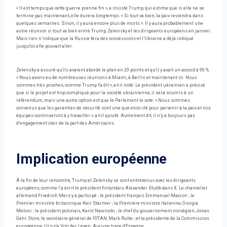
« Il est temps que cette guerre prenne fin », a insisté Trump, qui estime que si elle ne se
termine pas maintenant, elle durera longtemps. « Si tout va bien, la paix reviendra dans
quelques semaines. Sinon, il y aura encore plus de morts ». Il y aura probablement une
autre réunion si tout va bien entre Trump, Zelensky et les dirigeants européens en janvier.
Mais rien n’indique que la Russie fera des concessions et l’Ukraine a déjà indiqué
jusqu’où elle pouvait aller.
Zelensky a assuré qu'ils avaient abordé le plan en 20 points et qu'il y avait un accord à 90 %.
« Nous avons eu de nombreuses réunions à Miami, à Berlin et maintenant ici. Nous
sommes très proches, comme Trump l'a dit », a-t-il noté. Le président ukrainien a précisé
que si le projet est trop compliqué pour la société ukrainienne, il sera soumis à un
référendum, mais une autre option est que le Parlement le vote. « Nous sommes
convenus que les garanties de sécurité sont une question clé pour parvenir à la paix et nos
équipes continueront à y travailler », a-t-il ajouté. Autrement dit, il n’y a toujours pas
d’engagement clair de la part des Américains.
Implication européenne
À la fin de leur rencontre, Trump et Zelensky se sont entretenus avec les dirigeants
européens, comme l’a écrit le président finlandais Alexander Stubb dans X. Le chancelier
allemand Friedrich Merz y a participé ; le président français Emmanuel Macron ; le
Premier ministre britannique Keir Starmer ; la Première ministre italienne, Giorgia
Meloni ; le président polonais, Karol Nawrocki ; le chef du gouvernement norvégien, Jonas
Gahr Store, le secrétaire général de l'OTAN, Mark Rutte ; et la présidente de la Commission
européenne, Ursula Von der Leyen. Aucune trace d'Espagne.