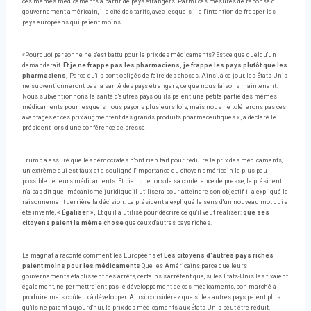
ces mêmes médicaments à partir de pays étrangers. Parmi ces mesures de réponse du
gouvernement américain, il a cité des tarifs, avec lesquels il a l'intention de frapper les
pays européens qui paient moins.
«Pourquoi personne ne s'est battu pour le prix des médicaments? Est-ce que quelqu'un
demanderait.
Et je ne frappe pas les pharmaciens, je frappe les pays plutôt que les
pharmaciens,
Parce qu'ils sont obligés de faire des choses. Ainsi, à ce jour, les États-Unis
ne subventionneront pas la santé des pays étrangers, ce que nous faisons maintenant.
Nous subventionnons la santé d'autres pays où ils paient une petite partie des mêmes
médicaments pour lesquels nous payons plusieurs fois, mais nous ne tolérerons pas ces
avantages et ces prix augmentent des grands produits pharmaceutiques « , a déclaré le
président lors d'une conférence de presse.
Trump a assuré que les démocrates n'ont rien fait pour réduire le prix des médicaments,
un extrême qui est faux, et a souligné l'importance du citoyen américain le plus peu
possible de leurs médicaments. Et bien que lors de sa conférence de presse, le président
n'a pas dit quel mécanisme juridique il utilisera pour atteindre son objectif, il a expliqué le
raisonnement derrière la décision. Le président a expliqué le sens d'un nouveau mot qui a
été inventé,
« Égaliser »,
Et qu'il a utilisé pour décrire ce qu'il veut réaliser:
que ses
citoyens paient la même chose
que ceux d'autres pays riches.
Le magnat a raconté comment les Européens et
Les citoyens d'autres pays riches
paient moins pour les médicaments
Que les Américains parce que leurs
gouvernements établissent des arrêts, certains s'arrêtent que, si les États-Unis les fixaient
également, ne permettraient pas le développement de ces médicaments, bon marché à
produire mais coûteux à développer. Ainsi, considérez que si les autres pays paient plus
qu'ils ne paient aujourd'hui, le prix des médicaments aux États-Unis peut être réduit.