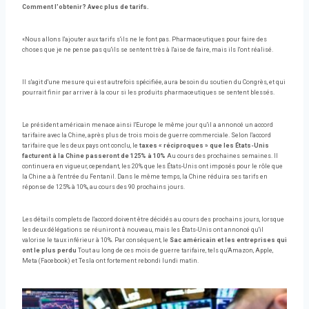
Comment l'obtenir? Avec plus de tarifs.
«Nous allons l'ajouter aux tarifs s'ils ne le font pas. Pharmaceutiques pour faire des
choses que je ne pense pas qu'ils se sentent très à l'aise de faire, mais ils l'ont réalisé.
Il s'agit d'une mesure qui est autrefois spécifiée, aura besoin du soutien du Congrès, et qui
pourrait finir par arriver à la cour si les produits pharmaceutiques se sentent blessés.
Le président américain menace ainsi l'Europe le même jour qu'il a annoncé un accord
tarifaire avec la Chine, après plus de trois mois de guerre commerciale. Selon l'accord
tarifaire que les deux pays ont conclu, le
taxes « réciproques » que les États-Unis
facturent à la Chine passeront de 125% à 10%
Au cours des prochaines semaines. Il
continuera en vigueur, cependant, les 20% que les États-Unis ont imposés pour le rôle que
la Chine a à l'entrée du Fentanil. Dans le même temps, la Chine réduira ses tarifs en
réponse de 125% à 10%, au cours des 90 prochains jours.
Les détails complets de l'accord doivent être décidés au cours des prochains jours, lorsque
les deux délégations se réuniront à nouveau, mais les États-Unis ont annoncé qu'il
valorise le taux inférieur à 10%. Par conséquent, le
Sac américain et les entreprises qui
ont le plus perdu
Tout au long de ces mois de guerre tarifaire, tels qu'Amazon, Apple,
Meta (Facebook) et Tesla ont fortement rebondi lundi matin.