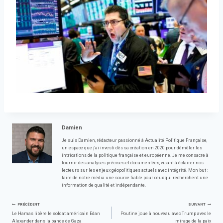
Damien
Je suis Damien, rédacteur passionné à Actualité Politique Française,
un espace que j'ai investi dès sa création en 2020 pour démêler les
intrications de la politique française et européenne. Je me consacre à
fournir des analyses précises et documentées, visant à éclairer nos
lecteurs sur les enjeux géopolitiques actuels avec intégrité. Mon but :
faire de notre média une source fiable pour ceux qui recherchent une
information de qualité et indépendante.
Navigation
PRÉCÉDENT
SUIVANT
Le Hamas libère le soldat américain Edan
Poutine joue à nouveau avec Trump avec le
Alexander dans la bande de Gaza
mirage de la paix