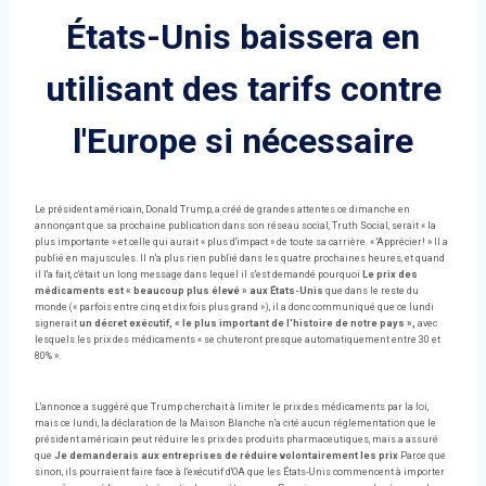
États-Unis baissera en
utilisant des tarifs contre
l'Europe si nécessaire
Le président américain, Donald Trump, a créé de grandes attentes ce dimanche en
annonçant que sa prochaine publication dans son réseau social, Truth Social, serait « la
plus importante » et celle qui aurait « plus d'impact » de toute sa carrière. « 'Apprécier! » Il a
publié en majuscules. Il n'a plus rien publié dans les quatre prochaines heures, et quand
il l'a fait, c'était un long message dans lequel il s'est demandé pourquoi
Le prix des
médicaments est « beaucoup plus élevé » aux États-Unis
que dans le reste du
monde (« parfois entre cinq et dix fois plus grand »), il a donc communiqué que ce lundi
signerait
un décret exécutif, « le plus important de l'histoire de notre pays »,
avec
lesquels les prix des médicaments « se chuteront presque automatiquement entre 30 et
80% ».
L'annonce a suggéré que Trump cherchait à limiter le prix des médicaments par la loi,
mais ce lundi, la déclaration de la Maison Blanche n'a cité aucun réglementation que le
président américain peut réduire les prix des produits pharmaceutiques, mais a assuré
que
Je demanderais aux entreprises de réduire volontairement les prix
Parce que
sinon, ils pourraient faire face à l'exécutif d'OA que les États-Unis commencent à importer