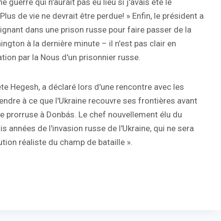
uerre qui n'aurait pas eu lieu si j'avais été le
. Plus de vie ne devrait être perdue! » Enfin, le président a
eignant dans une prison russe pour faire passer de la
ington à la dernière minute – il n'est pas clair en
ation par la Nous d'un prisonnier russe.
ete Hegesh, a déclaré lors d'une rencontre avec les
attendre à ce que l'Ukraine recouvre ses frontières avant
me prorruse à Donbás. Le chef nouvellement élu du
s années de l'invasion russe de l'Ukraine, qui ne sera
tion réaliste du champ de bataille ».