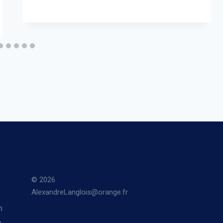
© 2026
AlexandreLanglois@orange.fr
n
.