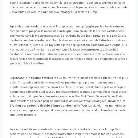
blâmé les anciens présidents. Ils l'ont laissé se produire, ils ont laissé arriver à un point
que personne ne peut croire, et c'est la raison pour laquelle nous imposerons des tarifs de
25% à toutes les voitures fabriquées à l'étranger « , a déclaré Trump.
Après des jours où dans le cabinet Trump, la peur s'est propagée que les Américains ne
comprenaient pas pour la raison des tarifs, qui tirera prévisible les prix des actifs et des
services du pays, le président a consacré plus d'une heure
Expliquez les raisons
Cela l'a
conduit à prendre cette décision. Tout le discours a tourné autour de l'idée des injustices,
du traitement injuste que les pays étrangers s'appliquent aux États-Unis, avec lesquels ils
« arnaquent » aux Américains, et, à leur tour, à la façon de compenser ces disparités
conduiront à renforcer l'industrie nationale, et incidemment, à l'emploi, à l'économie et à
l'épargne des Américains, car il s'attend à une partie des entreprises étrangères touchées
par le tarif à les États-Unis.
Cependant, le
Industrie américaine
Ce pourrait être l'un des secteurs qui pourrait le plus
subir l'impact des tarifs dans le cas où les pays étrangers prennent des mesures
similaires en réponse, comme prévu. Les États-Unis produisent plus de pétrole et de gaz
naturel que n'importe quel pays du monde, et exporte beaucoup comme l'essence, le diesel
et le gaz naturel liquéfié, entre autres, rappelle le
New York Times
. De son côté, les États-
Unis exportent
services
pour un milliard de dollars (
au trillion,
en anglais) un an, et si le
L'Union européenne décide d'imposer des tarifs
Pour les plateformes numériques
américaines, frapperait un grand nombre de secteurs, du Financial to Travel ou même de
l'industrie médicale.
Le
sac
Il a reflété ces craintes dans les minutes plus tard à l'annonce de Trump. Ses
déclarations une fois que le marché avait fermé à Wall Street, mais le marché
Après les