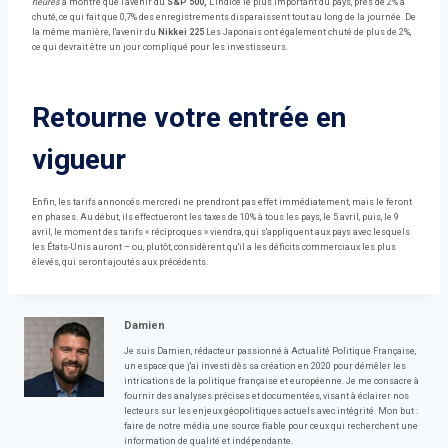
heures
a montré que l'avenir du
S&P 500,
L'indice le plus important du pays, près de 2% a
chuté, ce qui fait que 0,7% des enregistrements disparaissent tout au long de la journée. De
la même manière, l'avenir du
Nikkei 225
Les Japonais ont également chuté de plus de 2%,
ce qui devrait être un jour compliqué pour les investisseurs.
Retourne votre entrée en
vigueur
Enfin, les tarifs annoncés mercredi ne prendront pas effet immédiatement, mais le feront
en phases. Au début, ils effectueront les taxes de 10% à tous les pays, le 5 avril, puis, le 9
avril, le moment des tarifs « réciproques » viendra, qui s'appliquent aux pays avec lesquels
les États-Unis auront – ou, plutôt, considèrent qu'il a les déficits commerciaux les plus
élevés, qui seront ajoutés aux précédents.
Damien
Je suis Damien, rédacteur passionné à Actualité Politique Française,
un espace que j'ai investi dès sa création en 2020 pour démêler les
intrications de la politique française et européenne. Je me consacre à
fournir des analyses précises et documentées, visant à éclairer nos
lecteurs sur les enjeux géopolitiques actuels avec intégrité. Mon but :
faire de notre média une source fiable pour ceux qui recherchent une
information de qualité et indépendante.