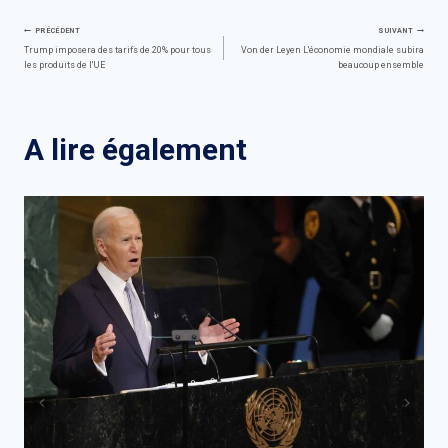
Navigation
PRÉCÉDENT
SUIVANT
Trump imposera des tarifs de 20% pour tous
Von der Leyen L'économie mondiale subira
les produits de l'UE
beaucoup ensemble
de
l’article
A lire également