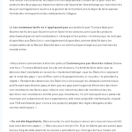
une raison très différente: les États-Unis ont déjà décrété 25% des tarifs pour tous les
produits des deux pays qui étaient en dehors de l'accord de libre-échange qui maintient les
deux, et sont également soumis à la gestion de la frontière et à la façon de faire avancer
l'entrée des immigrants et des médicaments illégaux.
Le
Les nouveaux tarifs ne s'appliquent pas
aux produits que Trump a déjà puni
d'autres tarifs, tels que l'aluminium et l'acier et les voitures, ainsi que des produits
pharmaceutiques et semi-conducteurs. L'énergie et les autres « minéraux qui ne sont pas
disponibles aux États-Unis » sont également disponibles, comme détaillé dans les
responsables de la Maison Blanche dans un communiqué envoyé aux journalistes du
monde entier.
« Nous allons commencer à être très prêts, et
Commençons par être très riches
Encore
une fois, « Trump a déclaré que, lors de son discours, il a tenté de faire valoir que sa
décision était inévitable en raison du » traitement déloyal « que les États-Unis reçoivent
par le reste des pays ». Les chiffres sont si disproportionnés, si injustes, « le président a
répété ». Pendant des décennies, les États-Unis ont assoupli les obstacles commerciaux
qu'elle avait avec d'autres pays, et bien que ces pays aient organisé d'énormes barrières
non monétaires tarifaires pour réduire nos industries, dans de nombreux cas, les
barrières non monétaires ont été pires que monétaires. Ils ont manipulé leurs pièces de
monnaie, ont subventionné leurs exportations, volé notre propriété intellectuelle, imposé
une TVA exorbitante pour nuire à nos produits, adoptés des règles déloyales et des
normes techniques. «
« Ils ont été dégoûtants,
Mais ensuite, ils sont toujours venus vers nous et nous ont dit
que nous devrions payer (…). Mais ces jours ont pris fin. Et je ne blâme pas ces autres pays
tout au long de cette calamité, les anciens présidents qui n'ont pas fait leur travail ont