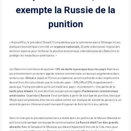
exempte la Russie de la
punition
« Aujourd'hui, le président Donald Trump déclare que le commerce avec à l'étranger et ses
pratiques économiques ont créé un
urgence nationale,
Et cette ordonnance impose des
tarifs en réponse pour renforcer la position économique internationale des États-Unis et
protéger les travailleurs américains. «
Les États-Unis ont choisi de postuler
10% de tarifs à presque tous les pays
Avec ceux
qui entretiennent un certain type de relation commerciale, un taux qui augmentera dans
certains cas.
Chine
Le Japon et l'Union européenne seront confrontés à des impôts entre
deux et trois fois plus élevés que le reste des pays – 34%, 24% et 20%, respectivement –
parce que Trump considère qu'ils ont traité leur pays « injustement ». Une partie de la
tarifs plus élevés
Ils sont destinés aux personnes âgées
Partenaires commerciaux
américains.
Cependant,
Russie
Il est combattu à partir de tout type de punition, bien que
l'Américain ait prétendu être très en colère contre son manque de volonté de parvenir à un
accord de paix en Ukraine et avait menacé d'imposer de forts tarifs à leur pétrole.
Dans la liste que le président américain a révélé dans les jardins de la Maison Blanche et
qu'il a ensuite partagé son équipe de communication,
La Russie était l'un des grands
absents
Avec le Canada et le Mexique, qui étaient également hors de la liste, mais pour