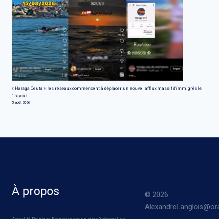
« Haraga Ceuta »: les réseaux commencent à déplacer un nouvel afflux massif d'immigrés le
15 août
5 août 2026
À propos
© 2026
AlexandreLanglois@ora