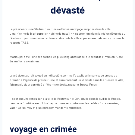
dévasté
Le président russe Vladimir Poutine a effectué un voyage surprise dans la ville
ukrainienne de
Marioupol
en « visite de travail » – sa première dans la région dévastée du
Donbass – pour « inspecter certains endroits de la ville et parler aux habitants », comme le
rapporte TASS.
Marioupol a été l’une des scènes les plus sanglantes depuis le début de l’invasion russe
du territoire ukrainien.
Le président aurait voyagé en hélicoptère, comme l’a expliqué le service de presse du
Kremlin à l’agence de presse russe, et aurait conduit un véhicule dans les rues de la ville,
faisant plusieurs arrêts à différents endroits, rapporte Europa Press.
Il s’est ensuite rendu dans la ville de Rostov-sur-le-Don, située dans le sud de la Russie,
près de la frontière avec l’Ukraine, pour une rencontre avec le chef des Forces armées,
Valeri Gerasimov, et plusieurs commandants militaires.
voyage en crimée