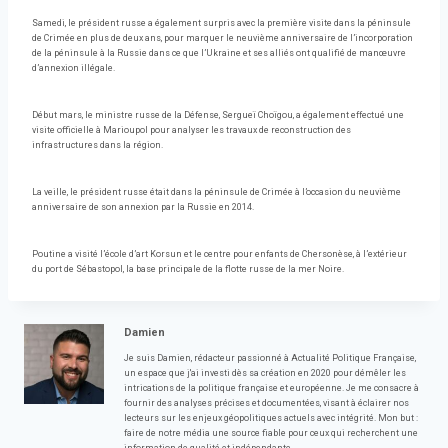
Samedi, le président russe a également surpris avec la première visite dans la péninsule
de Crimée en plus de deux ans, pour marquer le neuvième anniversaire de l’incorporation
de la péninsule à la Russie dans ce que l’Ukraine et ses alliés ont qualifié de manœuvre
d’annexion illégale.
Début mars, le ministre russe de la Défense, Sergueï Choïgou, a également effectué une
visite officielle à Marioupol pour analyser les travaux de reconstruction des
infrastructures dans la région.
La veille, le président russe était dans la péninsule de Crimée à l’occasion du neuvième
anniversaire de son annexion par la Russie en 2014.
Poutine a visité l’école d’art Korsun et le centre pour enfants de Chersonèse, à l’extérieur
du port de Sébastopol, la base principale de la flotte russe de la mer Noire.
Damien
Je suis Damien, rédacteur passionné à Actualité Politique Française,
un espace que j'ai investi dès sa création en 2020 pour démêler les
intrications de la politique française et européenne. Je me consacre à
fournir des analyses précises et documentées, visant à éclairer nos
lecteurs sur les enjeux géopolitiques actuels avec intégrité. Mon but :
faire de notre média une source fiable pour ceux qui recherchent une
information de qualité et indépendante.