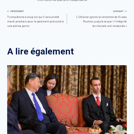
Navigation
PRÉCÉDENT
SUIVANT
Trump donne à coup sûr qu’il sera arrêté
L’Ukraine ignore la rencontre de Xi avec
mardi prochain pour le paiement présumé à
Poutine jusqu’à ce que « l’intégrité
de
une actrice porno
territoriale soit restaurée »
l’article
A lire également