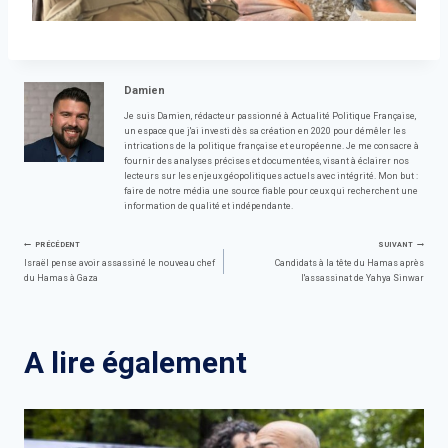
Damien
Je suis Damien, rédacteur passionné à Actualité Politique Française,
un espace que j'ai investi dès sa création en 2020 pour démêler les
intrications de la politique française et européenne. Je me consacre à
fournir des analyses précises et documentées, visant à éclairer nos
lecteurs sur les enjeux géopolitiques actuels avec intégrité. Mon but :
faire de notre média une source fiable pour ceux qui recherchent une
information de qualité et indépendante.
Navigation
PRÉCÉDENT
SUIVANT
Israël pense avoir assassiné le nouveau chef
Candidats à la tête du Hamas après
du Hamas à Gaza
l'assassinat de Yahya Sinwar
de
l’article
A lire également