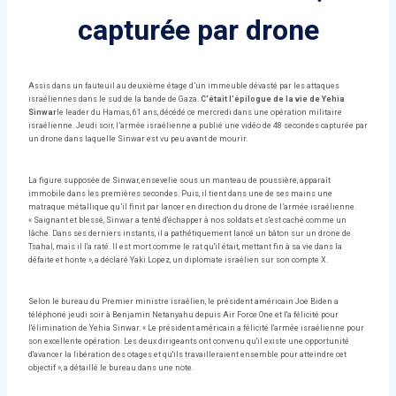
capturée par drone
Assis dans un fauteuil au deuxième étage d’un immeuble dévasté par les attaques
israéliennes dans le sud de la bande de Gaza.
C'était l'épilogue de la vie de Yehia
Sinwar
le leader du Hamas, 61 ans, décédé ce mercredi dans une opération militaire
israélienne. Jeudi soir, l’armée israélienne a publié une vidéo de 48 secondes capturée par
un drone dans laquelle Sinwar est vu peu avant de mourir.
La figure supposée de Sinwar, ensevelie sous un manteau de poussière, apparaît
immobile dans les premières secondes. Puis, il tient dans une de ses mains une
matraque métallique qu’il finit par lancer en direction du drone de l’armée israélienne.
« Saignant et blessé, Sinwar a tenté d'échapper à nos soldats et s'est caché comme un
lâche. Dans ses derniers instants, il a pathétiquement lancé un bâton sur un drone de
Tsahal, mais il l'a raté. Il est mort comme le rat qu'il était, mettant fin à sa vie dans la
défaite et honte », a déclaré Yaki Lopez, un diplomate israélien sur son compte X.
Selon le bureau du Premier ministre israélien, le président américain Joe Biden a
téléphoné jeudi soir à Benjamin Netanyahu depuis Air Force One et l'a félicité pour
l'élimination de Yehia Sinwar. « Le président américain a félicité l'armée israélienne pour
son excellente opération. Les deux dirigeants ont convenu qu'il existe une opportunité
d'avancer la libération des otages et qu'ils travailleraient ensemble pour atteindre cet
objectif », a détaillé le bureau dans une note.