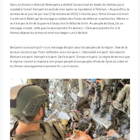
Dans un discours télévisé, Netanyahu a célébré l'assassinat du leader du Hamas, qui a
succédé à Ismail Haniyeh en août dernier après sa liquidation à Téhéran. « Aujourd'hui, le
cerveau de ce jour de pur mal [7 de octubre de 2023] il n'existe plus. Yehia Sinwar est mort.
Il a été tué à Rafah par de courageux soldats des Forces de défense israéliennes. Même si
ce n’est pas la fin de la guerre à Gaza, c’est le début de la fin. Au peuple de Gaza, j’ai un
message simple : cette guerre peut prendre fin demain. « Cela peut prendre fin si le
Hamas dépose les armes et rend nos otages », a-t-il déclaré.
Benjamin a assuré qu'il « a un message d'espoir pour les peuples de la région : l'axe de la
terreur construit par l'Iran s'effondre sous nos yeux ». « Nasrallah est parti. Son adjoint
Mohsen est parti. Haniyeh est parti. Deif est parti. Sinwar est parti. Le règne de terreur que
le régime iranien a imposé à son propre peuple et aux peuples d'Irak, de Syrie, du Liban et
du Yémen sera également prendre fin », a-t-il conclu.