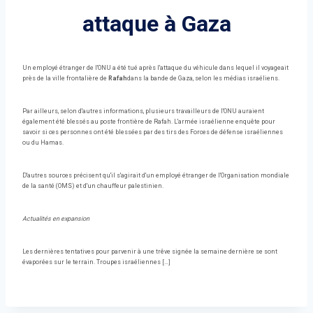
attaque à Gaza
Un employé étranger de l'ONU a été tué après l'attaque du véhicule dans lequel il voyageait
près de la ville frontalière de
Rafah
dans la bande de Gaza, selon les médias israéliens.
Par ailleurs, selon d'autres informations, plusieurs travailleurs de l'ONU auraient
également été blessés au poste frontière de Rafah. L'armée israélienne enquête pour
savoir si ces personnes ont été blessées par des tirs des Forces de défense israéliennes
ou du Hamas.
D'autres sources précisent qu'il s'agirait d'un employé étranger de l'Organisation mondiale
de la santé (OMS) et d'un chauffeur palestinien.
Actualités en expansion
Les dernières tentatives pour parvenir à une trêve signée la semaine dernière se sont
évaporées sur le terrain. Troupes israéliennes […]