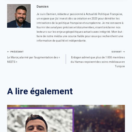
Damien
Je suis Damien, rédacteur passionné à Actualité Politique Française,
un espace que j'ai investi dès sa création en 2020 pour démêler les
intrications de la politique française et européenne. Je me consacre à
fournir des analyses précises et documentées, visant à éclairer nos
lecteurs sur les enjeux géopolitiques actuels avec intégrité. Mon but :
faire de notre média une source fiable pour ceux qui recherchent une
information de qualité et indépendante.
Navigation
PRÉCÉDENT
SUIVANT
Le Maroc, alarmé par l'augmentation des «
Erdogan admet que plus de 1 000 membres
NEETS »
du Hamas reçoivent des soins médicaux en
de
Turquie
l’article
A lire également