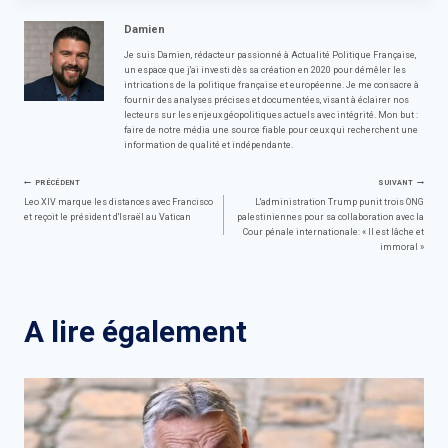
Damien
Je suis Damien, rédacteur passionné à Actualité Politique Française,
un espace que j'ai investi dès sa création en 2020 pour démêler les
intrications de la politique française et européenne. Je me consacre à
fournir des analyses précises et documentées, visant à éclairer nos
lecteurs sur les enjeux géopolitiques actuels avec intégrité. Mon but :
faire de notre média une source fiable pour ceux qui recherchent une
information de qualité et indépendante.
Navigation
PRÉCÉDENT
SUIVANT
Leo XIV marque les distances avec Francisco
L'administration Trump punit trois ONG
et reçoit le président d'Israël au Vatican
palestiniennes pour sa collaboration avec la
de
Cour pénale internationale: « Il est lâche et
immoral »
l’article
A lire également