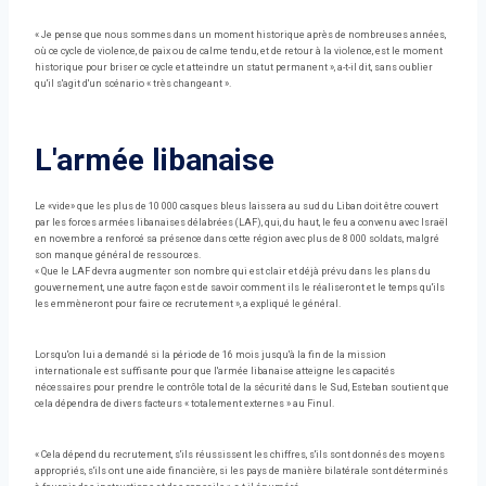
« Je pense que nous sommes dans un moment historique après de nombreuses années,
où ce cycle de violence, de paix ou de calme tendu, et de retour à la violence, est le moment
historique pour briser ce cycle et atteindre un statut permanent », a-t-il dit, sans oublier
qu'il s'agit d'un scénario « très changeant ».
L'armée libanaise
Le «vide» que les plus de 10 000 casques bleus laissera au sud du Liban doit être couvert
par les forces armées libanaises délabrées (LAF), qui, du haut, le feu a convenu avec Israël
en novembre a renforcé sa présence dans cette région avec plus de 8 000 soldats, malgré
son manque général de ressources.
« Que le LAF devra augmenter son nombre qui est clair et déjà prévu dans les plans du
gouvernement, une autre façon est de savoir comment ils le réaliseront et le temps qu'ils
les emmèneront pour faire ce recrutement », a expliqué le général.
Lorsqu'on lui a demandé si la période de 16 mois jusqu'à la fin de la mission
internationale est suffisante pour que l'armée libanaise atteigne les capacités
nécessaires pour prendre le contrôle total de la sécurité dans le Sud, Esteban soutient que
cela dépendra de divers facteurs « totalement externes » au Finul.
« Cela dépend du recrutement, s'ils réussissent les chiffres, s'ils sont donnés des moyens
appropriés, s'ils ont une aide financière, si les pays de manière bilatérale sont déterminés