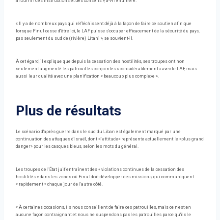
à fournir des instructions et des conseils », a-t-il énuméré.
« Il y a de nombreux pays qui réfléchissent déjà à la façon de faire ce soutien afin que
lorsque Finul cesse d'être ici, le LAF puisse s'occuper efficacement de la sécurité du pays,
pas seulement du sud de (rivière) Litani », se souvient-il.
À cet égard, il explique que depuis la cessation des hostilités, ses troupes ont non
seulement augmenté les patrouilles conjointes « considérablement » avec le LAF, mais
aussi leur qualité avec une planification « beaucoup plus complexe ».
Plus de résultats
Le scénario d'après-guerre dans le sud du Liban est également marqué par une
continuation des attaques d'Israël, dont «l'attitude» représente actuellement le «plus grand
danger» pour les casques bleus, selon les mots du général.
Les troupes de l'État juif entraînent des « violations continues de la cessation des
hostilités » dans les zones où Finul doit développer des missions, qui communiquent
« rapidement » chaque jour de l'autre côté.
« À certaines occasions, ils nous conseillent de faire ces patrouilles, mais ce n'est en
aucune façon contraignant et nous ne suspendons pas les patrouilles parce qu'ils le