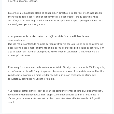
disent », a reconnu Esteban.
Malgré cela, les casques bleus ne sont plus en direct collés à leurs gilets et casques ou
menacés de devoir courir au bunker comme cela s'est produit lors du conflit l'année
dernière, après avoir augmenté les mesures exceptionnelles pour protéger la force qui a
été en vigueur pendant longtemps.
« Les processus de bunkérisation ont déjà cessé d'exister », a déclaré le haut
commandement.
Dans le même contexte, le nombre d'arsenaux trouvés par la mission dans son domaine
d'opérations a également augmenté, où il a parmi ses tâches principales s'assure qu'il n'y
a pas d'acteurs armés non étatiques et, par conséquent, signalent à la LAF toutes les
armes qu'ils trouvent.
Esteban, qui commande tout le secteur oriental du Finul, y compris plus de 650 Espagnols,
a confirmé que d'alto El Fuego, ils placent des arsenaux avec plus de «fréquence». Il n'offre
pas de chiffres concrètes, mais les données de la mission parlent de centaines de
résultats au cours des neuf derniers mois.
« La raison est très simple: c'est que dans le secteur oriental, encore plus qu'en Occident,
l'activité de Hizbulá a pratiquement disparu. Cela nous a fait augmenter notre liberté
d'action, nos mouvements, nos patrouilles conjointes et combinées avec le LAF », a-t-il
conclu.