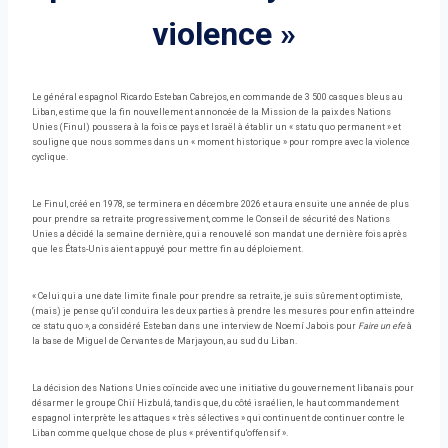
violence »
Le général espagnol Ricardo Esteban Cabrejos, en commande de 3 500 casques bleus au
Liban, estime que la fin nouvellement annoncée de la Mission de la paix des Nations
Unies (Finul) poussera à la fois ce pays et Israël à établir un « statu quo permanent » et
souligne que nous sommes dans un « moment historique » pour rompre avec la violence
cyclique.
Le Finul, créé en 1978, se terminera en décembre 2026 et aura ensuite une année de plus
pour prendre sa retraite progressivement, comme le Conseil de sécurité des Nations
Unies a décidé la semaine dernière, qui a renouvelé son mandat une dernière fois après
que les États-Unis aient appuyé pour mettre fin au déploiement.
« Celui qui a une date limite finale pour prendre sa retraite, je suis sûrement optimiste,
(mais) je pense qu'il conduira les deux parties à prendre les mesures pour enfin atteindre
ce statu quo », a considéré Esteban dans une interview de Noemí Jabois pour
Faire un efe
à
la base de Miguel de Cervantes de Marjayoun, au sud du Liban.
La décision des Nations Unies coïncide avec une initiative du gouvernement libanais pour
désarmer le groupe Chií Hizbulá, tandis que, du côté israélien, le haut commandement
espagnol interprète les attaques « très sélectives » qui continuent de continuer contre le
Liban comme quelque chose de plus « préventif qu'offensif ».