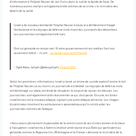
d'information à l'hôpital Nasser de Jan Yunis, dans le sud de la bande de Gaza. De
nombreux autres martyrs ont également été victimes de ce crime », le ministère des
détails de la santé.
Israël a de nouveau bombardé l'hôpital Nasser à Gaza, le a délibérément frappé
l'ambulance et les équipes de défense civile tirant des survivants des décombres.
Les journalistes ont également été tués.
C'est un génocide en temps réel. Et votre gouvernement et vos médias l'ont non
seulement toléré – ils ont …
pic.twitter.com/wm57meyc5j
– Dyab Abou Jahjah (@aboujahjah)
25 août 2025
Selon les premières informations, Israël a lancé un drone de suicide explosif contre le toit
de l'hôpital Nasser, où au moins un journaliste est décédé. Les équipes de défense civile
ont déménagé sur place, ont tenté de récupérer le corps et de sauver les blessés. Les
journalistes sont également allés documenter ce qui s'est passé. Ensuite, les forces
israéliennes ont à nouveau attaqué, signant une autre attaque aérienne. Les images
disséminées montrent les ambulanciers paramédicaux qu'ils ont dû aider les
journalistes victimes de l'attaque.
« Nous avons pleinement responsable de la commission de ces crimes atroces et brutaux
à l'occupation israélienne, à l'administration américaine et aux États qui participent au
génocide, comme le Royaume-Uni, l'Allemagne et la France », dénonce le ministère de la