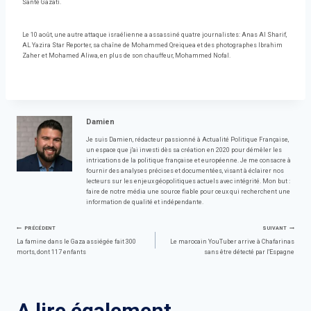
Santé Gazatí.
Le 10 août, une autre attaque israélienne a assassiné quatre journalistes: Anas Al Sharif,
AL Yazira Star Reporter, sa chaîne de Mohammed Qreiquea et des photographes Ibrahim
Zaher et Mohamed Aliwa, en plus de son chauffeur, Mohammed Nofal.
Damien
Je suis Damien, rédacteur passionné à Actualité Politique Française,
un espace que j'ai investi dès sa création en 2020 pour démêler les
intrications de la politique française et européenne. Je me consacre à
fournir des analyses précises et documentées, visant à éclairer nos
lecteurs sur les enjeux géopolitiques actuels avec intégrité. Mon but :
faire de notre média une source fiable pour ceux qui recherchent une
information de qualité et indépendante.
Navigation
PRÉCÉDENT
SUIVANT
La famine dans le Gaza assiégée fait 300
Le marocain YouTuber arrive à Chafarinas
morts, dont 117 enfants
sans être détecté par l'Espagne
de
l’article
A lire également