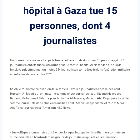
hôpital à Gaza tue 15
personnes, dont 4
journalistes
Un nouveau massacre a frappé la bande de Gaza lundi. Au moins 15 personnes, dont 4
journalistes, ont été tuées lors d'une attaque contre l'hôpital Al Naser, dans le sud de
l'enclave palestinienne. Au moins 244 journalistes sont décédés dans l'opération militaire
israélienne depuis octobre 2023.
Selon le ministère palestinien de la santé à Gaza, les journalistes assassinés sont
Hussam Al Masri, qui ont travaillé comme photojournaliste pour l'agence de presse
Reuters, Mohammed Salama, pour la chaîne Al Jazeera; Mariam Abu Daqa, qui a travaillé
comme journaliste dans plusieurs médias, dont l'Arabie indépendante et l'AP; et Moaz
Abu Taha, journaliste à l'American NBC News.
« Les collègues journalistes ont été tués lorsque l'occupation israélienne a commis un
crime horrible en bombardant un groupe de journalistes qui étaient en mission