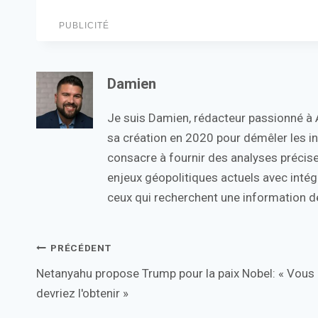
PUBLICITÉ
Damien
Je suis Damien, rédacteur passionné à Ac
sa création en 2020 pour démêler les in
consacre à fournir des analyses précise
enjeux géopolitiques actuels avec intégr
ceux qui recherchent une information de
Navigation
PRÉCÉDENT
Netanyahu propose Trump pour la paix Nobel: « Vous
de
devriez l'obtenir »
l’article