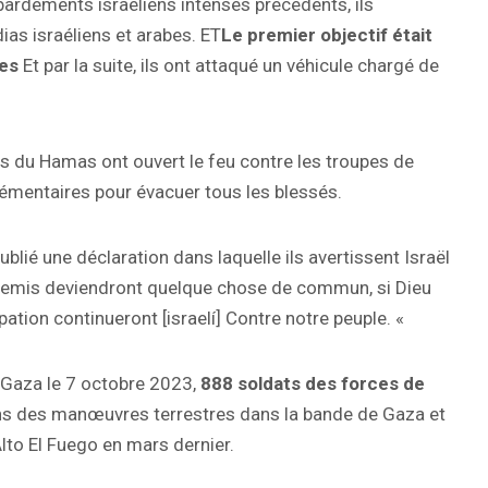
bardements israéliens intenses précédents, ils
ias israéliens et arabes. ET
Le premier objectif était
pes
Et par la suite, ils ont attaqué un véhicule chargé de
s du Hamas ont ouvert le feu contre les troupes de
lémentaires pour évacuer tous les blessés.
lié une déclaration dans laquelle ils avertissent Israël
ennemis deviendront quelque chose de commun, si Dieu
upation continueront [israelí] Contre notre peuple. «
 à Gaza le 7 octobre 2023,
888 soldats des forces de
ns des manœuvres terrestres dans la bande de Gaza et
Alto El Fuego en mars dernier.