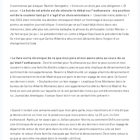
Il commence par évoquer Ramón Sampedro : « Vivre est un droit, pas une obligation ». Et
avoue :
« Le but de cet article est de stimuler le débat sur l'euthanasie : ma position
est de la soutenir tant qu'il s'agit d'un choix volontaire.
« . L'avant-dernière, datée du 7
mai 2023, était intitulée
ma dernière chronique
et c'était un hommage à ceux qui avaient
promu sa vocation journalistique. Il conclut par ce qu'il avait déjà choisi dans ses
mémoires,
Sans aller plus loin,
comme épitaphe, la phrase du philosophe Julián Marías : «
J'ai fait ce que j'ai pu ». Le précédent était un
Lettre à Miguel Díaz-Canel
, le président de Cuba.
Ce n’est pas pour rien que Carlos Alberto a vécu en exil, déraciné, dans l’espoir d’un
changement à Cuba.
«
Le livre est la chronique de ce que mon père et moi avons vécu au cours de ce
qu’était l’euthanasie.
. C'est le combat pour l'euthanasie qui doit se poursuivre et mes
souvenirs dans une famille d'exilés cubains, avec ce que cela implique de déracinement, de
sentiment de non-appartenance. Revenir à Madrid a été un voyage allant du déracinement
à l'enracinement et c'est de Madrid que est parti le dernier voyage de mon père. Ce furent
ses derniers mots : » Souhaitez-moi un bon voyage « », explique Gina Montaner dans le
bureau de Carlos Alberto Montaner, dans son appartement à côté du Retiro à Madrid. Au
fond, on voit une photo sur laquelle on le voit portant des livres, qui ont été emmenés chez
lui
Journal des Amériques
. Il avoue l'avoir écrit « en se sentant très présent ».
« Quand il restait une semaine avant que mon père parte, nous marchions et il m'a dit que
je devrais écrire un livre sur le processus que nous avions vécu. Le 29 juin, ils l'ont
euthanasié. Après, je ne savais pas si J'allais pouvoir l'écrire, ou comment Enfin, est sortie
une chronique de ce que nous avons vécu au cours de ses derniers mois et d'un voyage de
départ et de retour de mon père dans la ville où mes parents avaient eu une vie bien
remplie. le retour d'une famille marquée par l'exil et le déracinement. C'est notre retour à
ce que je sens être ma place dans le monde », dit Gina.