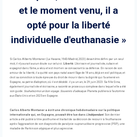
et le moment venu, il a
opté pour la liberté
individuelle d'euthanasie »
Si Carlos Alberto Montaner (La Havane, 1943-Madrid, 2023) devait être défini par un seul
mot, il n'y aurait aucun doute sur celui-ci.
Liberté
. L'écrivain et journaliste, cubain et
espagnol dans l'âme, a vécu et est mort en se consacrant à sa défense. En raison de son
amour de la liberté, il a quitté son pays natal avant l'âge de 18 ans, déjà en exil politique, et
c'est sa conviction à toute épreuve du droit de mourir dans la dignité qui l'a amené en
Espagne, sa patrie d'adoption, où il est décédé. il y a un an, le 29 juin 2023. Sa fille Gina,
également journaliste et écrivaine, a raconté ce processus complexe dans lequel elle a été
son guide.
Souhaitez-moi un bon voyage. Souvenirs d'adieu
que Planeta publiera à l'automne
aux États-Unis et en 2025 en Espagne.
Carlos Alberto Montaner a écrit une chronique hebdomadaire sur la politique
internationale qui, en Espagne, pouvait être lue dans
L'indépendant
. Son dernier
article a été publié à titre posthume et traitait de sa décision de recourir à l'euthanasie
après l'aggravation de son diagnostic de paralysie supranucléaire progressive (PSP), une
maladie de Parkinson atypique et plus agressive.