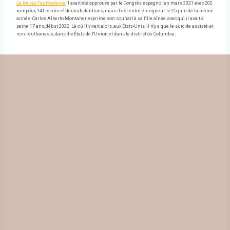
La loi sur l'euthanasie
Il avait été approuvé par le Congrès espagnol en mars 2021 avec 202
voix pour, 141 contre et deux abstentions, mais il est entré en vigueur le 25 juin de la même
année. Carlos Alberto Montaner exprime son souhait à sa fille aînée, avec qui il avait à
peine 17 ans, début 2022. Là où il vivait alors, aux États-Unis, il n'y a que le suicide assisté, et
non l'euthanasie, dans dix États de l'Union et dans le district de Columbia.