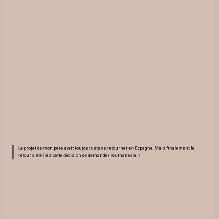
Le projet de mon père avait toujours été de retourner en Espagne. Mais finalement le
retour a été lié à cette décision de demander l'euthanasie. »