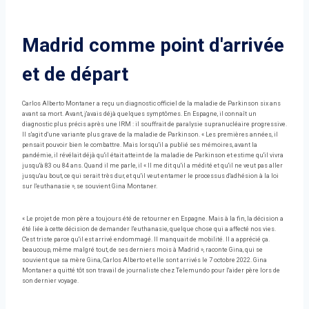
Madrid comme point d'arrivée
et de départ
Carlos Alberto Montaner a reçu un diagnostic officiel de la maladie de Parkinson six ans
avant sa mort. Avant, j'avais déjà quelques symptômes. En Espagne, il connaît un
diagnostic plus précis après une IRM : il souffrait de paralysie supranucléaire progressive.
Il s'agit d'une variante plus grave de la maladie de Parkinson. « Les premières années, il
pensait pouvoir bien le combattre. Mais lorsqu'il a publié ses mémoires, avant la
pandémie, il révélait déjà qu'il était atteint de la maladie de Parkinson et estime qu'il vivra
jusqu'à 83 ou 84 ans. Quand il me parle, il « Il me dit qu'il a médité et qu'il ne veut pas aller
jusqu'au bout, ce qui serait très dur, et qu'il veut entamer le processus d'adhésion à la loi
sur l'euthanasie », se souvient Gina Montaner.
« Le projet de mon père a toujours été de retourner en Espagne. Mais à la fin, la décision a
été liée à cette décision de demander l'euthanasie, quelque chose qui a affecté nos vies.
C'est triste parce qu'il est arrivé endommagé. Il manquait de mobilité. Il a apprécié ça.
beaucoup, même malgré tout, de ses derniers mois à Madrid », raconte Gina, qui se
souvient que sa mère Gina, Carlos Alberto et elle sont arrivés le 7 octobre 2022. Gina
Montaner a quitté tôt son travail de journaliste chez Telemundo pour l'aider père lors de
son dernier voyage.