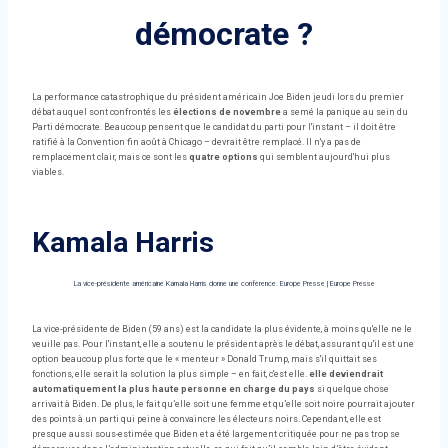
démocrate ?
La performance catastrophique du président américain Joe Biden jeudi lors du premier
débat auquel sont confrontés les
élections de novembre
a semé la panique au sein du
Parti démocrate. Beaucoup pensent que le candidat du parti pour l'instant – il doit être
ratifié à la Convention fin août à Chicago – devrait être remplacé. Il n'y a pas de
remplacement clair, mais ce sont les
quatre options
qui semblent aujourd'hui plus
viables.
Kamala Harris
La vice-présidente américaine Kamala Harris donne une conférence. Europe Presse
|
Europe Presse
La vice-présidente de Biden (59 ans) est la candidate la plus évidente, à moins qu'elle ne le
veuille pas. Pour l'instant, elle a soutenu le président après le débat, assurant qu'il est une
option beaucoup plus forte que le « menteur » Donald Trump, mais s'il quittait ses
fonctions, elle serait la solution la plus simple – en fait, c'est elle.
elle deviendrait
automatiquement la plus haute personne en charge du pays
si quelque chose
arrivait à Biden. De plus, le fait qu’elle soit une femme et qu’elle soit noire pourrait ajouter
des points à un parti qui peine à convaincre les électeurs noirs. Cependant, elle est
presque aussi sous-estimée que Biden et a été largement critiquée pour ne pas trop se