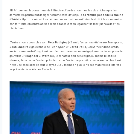
JB Pritzker est le gouverneur de l'Illinois et l'un des hommes les plus riches que les
démocrates pourraient désigner comme candidat, depuis
sa famille possède la chaîne
d'hôtels
Hyatt. Il a réussi à se démarquer en maintenant intact le droit à l'avortement sur
son territoire, en contrôlant les armes d'assaut et en légalisant la marijuana à des fins
récréatives.
D'autres noms possibles sont
Pete Buttigieg
(42 ans), l'actuel secrétaire aux Transports ;
Josh Shapiro
le gouverneur de Pennsylvanie ;
Jared Polis,
Gouverneur du Colorado,
ancien membre du Congrès et premier homme ouvertement gay à remporter un poste de
gouverneur ;
Raphaël G. Warnock,
le sénateur noir de Géorgie, ou même
Michelle
obama,
l'épouse de l'ancien président et de l'ancienne première dame avec le plus haut
niveau de popularité de tout le pays, qui, du moins en public, n'a pas manifesté d'intérêt à
se présenter à la tête des États-Unis.