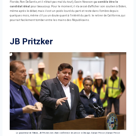
Floride, Ron DeSantis, et il n'était pas mal du tout), Gavin Newson
ça semble être le
candidat idéal
pour beaucoup. Pour le moment, il n'a cessé d'afficher son soutien à Biden,
même après le débat, mais il est un poids lourd du parti et reste dans l'ombre depuis
quelques mois, même s'il y a un doute quant à l'intérêt du parti. le retirer de Californie, qui
pourrait facilement tomber entre les mains des Républicains.
JB Pritzker
Le gouverneur de l'Illinois, JB Pritzker, lors d'une conférence de presse à Chicago. Europe Presse
|
Europe Presse