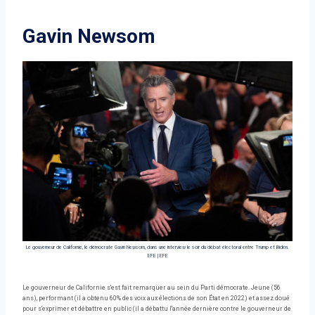
Gavin Newsom
Le gouverneur de Californie, le démocrate Gavin Newsom, dans une interview le soir du débat électoral entre Trump et Biden.
EFE
|
EFE
Le gouverneur de Californie s'est fait remarquer au sein du Parti démocrate. Jeune (56
ans), performant (il a obtenu 60% des voix aux élections de son État en 2022) et assez doué
pour s'exprimer et débattre en public (il a débattu l'année dernière contre le gouverneur de