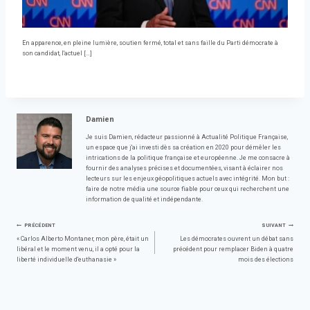
En apparence, en pleine lumière, soutien fermé, total et sans faille du Parti démocrate à
son candidat, l'actuel […]
Damien
Je suis Damien, rédacteur passionné à Actualité Politique Française,
un espace que j'ai investi dès sa création en 2020 pour démêler les
intrications de la politique française et européenne. Je me consacre à
fournir des analyses précises et documentées, visant à éclairer nos
lecteurs sur les enjeux géopolitiques actuels avec intégrité. Mon but :
faire de notre média une source fiable pour ceux qui recherchent une
information de qualité et indépendante.
Navigation
PRÉCÉDENT
SUIVANT
« Carlos Alberto Montaner, mon père, était un
Les démocrates ouvrent un débat sans
libéral et le moment venu, il a opté pour la
précédent pour remplacer Biden à quatre
de
liberté individuelle d'euthanasie »
mois des élections
l’article