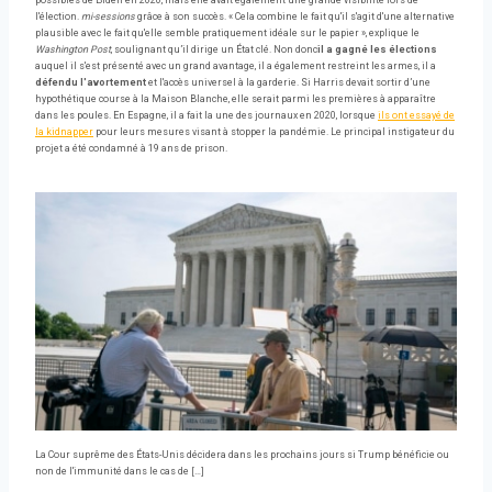
l'élection.
mi-sessions
grâce à son succès. « Cela combine le fait qu'il s'agit d'une alternative
plausible avec le fait qu'elle semble pratiquement idéale sur le papier », explique le
Washington Post
, soulignant qu’il dirige un État clé. Non donc
il a gagné les élections
auquel il s'est présenté avec un grand avantage, il a également restreint les armes, il a
défendu l'avortement
et l'accès universel à la garderie. Si Harris devait sortir d’une
hypothétique course à la Maison Blanche, elle serait parmi les premières à apparaître
dans les poules. En Espagne, il a fait la une des journaux en 2020, lorsque
ils ont essayé de
la kidnapper
pour leurs mesures visant à stopper la pandémie. Le principal instigateur du
projet a été condamné à 19 ans de prison.
La Cour suprême des États-Unis décidera dans les prochains jours si Trump bénéficie ou
non de l'immunité dans le cas de […]