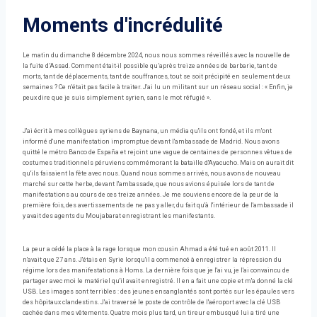
Moments d'incrédulité
Le matin du dimanche 8 décembre 2024, nous nous sommes réveillés avec la nouvelle de
la fuite d’Assad. Comment était-il possible qu’après treize années de barbarie, tant de
morts, tant de déplacements, tant de souffrances, tout se soit précipité en seulement deux
semaines ? Ce n'était pas facile à traiter. J'ai lu un militant sur un réseau social : « Enfin, je
peux dire que je suis simplement syrien, sans le mot réfugié ».
J'ai écrit à mes collègues syriens de Baynana, un média qu'ils ont fondé, et ils m'ont
informé d'une manifestation impromptue devant l'ambassade de Madrid. Nous avons
quitté le métro Banco de España et rejoint une vague de centaines de personnes vêtues de
costumes traditionnels péruviens commémorant la bataille d'Ayacucho. Mais on aurait dit
qu'ils faisaient la fête avec nous. Quand nous sommes arrivés, nous avons de nouveau
marché sur cette herbe, devant l'ambassade, que nous avions épuisée lors de tant de
manifestations au cours de ces treize années. Je me souviens encore de la peur de la
première fois, des avertissements de ne pas y aller, du fait qu'à l'intérieur de l'ambassade il
y avait des agents du Moujabarat enregistrant les manifestants.
La peur a cédé la place à la rage lorsque mon cousin Ahmad a été tué en août 2011. Il
n'avait que 27 ans. J'étais en Syrie lorsqu'il a commencé à enregistrer la répression du
régime lors des manifestations à Homs. La dernière fois que je l'ai vu, je l'ai convaincu de
partager avec moi le matériel qu'il avait enregistré. Il en a fait une copie et m'a donné la clé
USB. Les images sont terribles : des jeunes ensanglantés sont portés sur les épaules vers
des hôpitaux clandestins. J'ai traversé le poste de contrôle de l'aéroport avec la clé USB
cachée dans mes vêtements. Quatre mois plus tard, un tireur embusqué lui a tiré une