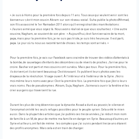
« Je suis à Homs pour la première fois depuis 11 ans. Tous ceux qui veulent venir sont les
bienvenus », écrit mon cousin Akram sur son réseau social. Suha publie la photo d'Ahmad,
son fils assassiné le 1er Ramadan 2011 alors qu'il enregistrait des manifestations :
« J'aurais aimé que vous soyez là. Nous avons réalisé ce que vous souhaitiez. » Une autre
cousine, Nagham, se souvient de son père : « Aujourd'hui, c'est l'anniversaire de ta mort,
papa, mais pour la première fois, je ne suis pas triste, je suis très heureuse. Il est parti,
papa. Le jour où tu nous as raconté tant de choses. les temps sont arrivés. »
Pour la première fois, je vais sur Facebook sans craindre de trouver des vidéos d'attentats à
la bombe, de sauvetages d'enfants des décombres ou de réveils de proches. J'arrive pour le
croire. Bashar est parti et mes cousins ​​​​ont survécu. Mais pas tous. Pour la première fois,
ils écrivent, et ils écrivent beaucoup. C'est écrasant. Ils publient leurs photos avec les
drapeaux de la révolution. Visage ouvert. À l’intérieur et à l’extérieur de la Syrie. J'écris
moi-même leurs noms avec peur. C'est la première fois. La première fois que j'écris leurs
vrais noms. Pas de pseudonymes. Akram, Suja, Nagham. J'aimerais ouvrir la fenêtre et les
crier aux gens qui traversent la rue.
Durant les plus de cinq décennies que la dynastie Assad a duré au pouvoir, le silence et
l’anonymat ont été les seuls refuges possibles pour le peuple syrien. Cela a été le mien
aussi. Dans la plupart des articles que j’ai publiés ces treize années, j’ai réduit mon nom
de famille à un M, de peur de mettre ma famille en danger en Syrie. Beaucoup d’autres, en
Syrie et ailleurs, ont fait de même : les comptes que j’ai suivis pendant treize ans étaient
des profils anonymes. Mais cela est en train de changer.