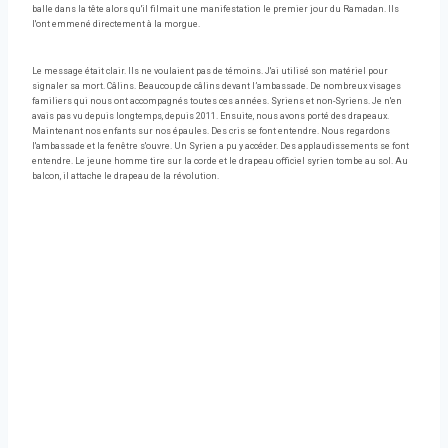
balle dans la tête alors qu'il filmait une manifestation le premier jour du Ramadan. Ils
l'ont emmené directement à la morgue.
Le message était clair. Ils ne voulaient pas de témoins. J'ai utilisé son matériel pour
signaler sa mort. Câlins. Beaucoup de câlins devant l’ambassade. De nombreux visages
familiers qui nous ont accompagnés toutes ces années. Syriens et non-Syriens. Je n'en
avais pas vu depuis longtemps, depuis 2011. Ensuite, nous avons porté des drapeaux.
Maintenant nos enfants sur nos épaules. Des cris se font entendre. Nous regardons
l'ambassade et la fenêtre s'ouvre. Un Syrien a pu y accéder. Des applaudissements se font
entendre. Le jeune homme tire sur la corde et le drapeau officiel syrien tombe au sol. Au
balcon, il attache le drapeau de la révolution.