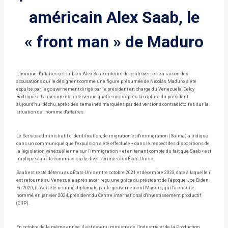
américain Alex Saab, le
« front man » de Maduro
L'homme d'affaires colombien Alex Saab, entouré de controverses en raison des
accusations qui le désignent comme une figure présumée de Nicolás Maduro, a été
expulsé par le gouvernement dirigé par le président en charge du Venezuela, Delcy
Rodríguez. La mesure est intervenue quatre mois après la capture du président
aujourd'hui déchu, après des semaines marquées par des versions contradictoires sur la
situation de l'homme d'affaires.
Le Service administratif d'identification, de migration et d'immigration (Saime) a indiqué
dans un communiqué que l'expulsion a été effectuée « dans le respect des dispositions de
la législation vénézuélienne sur l'immigration » et en tenant compte du fait que Saab « est
impliqué dans la commission de divers crimes aux États-Unis ».
Saab est resté détenu aux États-Unis entre octobre 2021 et décembre 2023, date à laquelle il
est retourné au Venezuela après avoir reçu une grâce du président de l'époque, Joe Biden.
En 2020, il avait été nommé diplomate par le gouvernement Maduro, qui l'a ensuite
nommé, en janvier 2024, président du Centre international d'investissement productif
(CIIP).
En octobre de la même année, il est devenu ministre de l'Industrie et de la Production