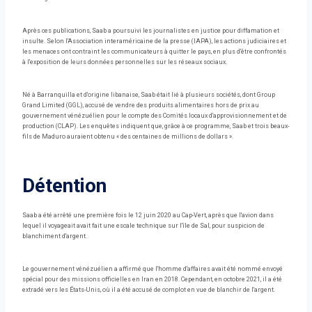
Après ces publications, Saab a poursuivi les journalistes en justice pour diffamation et
insulte. Selon l'Association interaméricaine de la presse (IAPA), les actions judiciaires et
les menaces ont contraint les communicateurs à quitter le pays, en plus d'être confrontés
à l'exposition de leurs données personnelles sur les réseaux sociaux.
Né à Barranquilla et d'origine libanaise, Saab était lié à plusieurs sociétés, dont Group
Grand Limited (GGL), accusé de vendre des produits alimentaires hors de prix au
gouvernement vénézuélien pour le compte des Comités locaux d'approvisionnement et de
production (CLAP). Les enquêtes indiquent que, grâce à ce programme, Saab et trois beaux-
fils de Maduro auraient obtenu « des centaines de millions de dollars ».
Détention
Saab a été arrêté une première fois le 12 juin 2020 au Cap-Vert, après que l'avion dans
lequel il voyageait avait fait une escale technique sur l'île de Sal, pour suspicion de
blanchiment d'argent.
Le gouvernement vénézuélien a affirmé que l'homme d'affaires avait été nommé envoyé
spécial pour des missions officielles en Iran en 2018. Cependant, en octobre 2021, il a été
extradé vers les États-Unis, où il a été accusé de complot en vue de blanchir de l'argent.