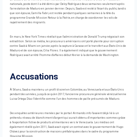
nationale, poste dont il a été démis par Delcy Rodríguez deux semaines seulement après
l'arrestation de Maduro en janvier dernier. Depuis, Saab est resté à l'écart du public, tandis
que son épouse, Camilla Fabri, est restée pendant quelques semaines à la tête du
programme Grande Mission Retour à la Patrie, en charge de coordonner les vols de
rapatriement des migrants.
En mars, le New York Times révélait que l'administration de Donald Trump négociait son
extradition. Selon ce média, les procureurs américains ont porté plainte pour corruption
contre Saab à Miami en janvier, après la capture à Caracas et le transfert aux États-Unis de
Maduro et de son épouse, Cilia Flores. Il a également indiqué que le gouvernement
Rodríguez avait arrêté l'homme d'affaires début février à la demande de Washington.
Accusations
À 54 ans, Saab a maintenu un profil discret en Colombie, au Venezuela et aux États-Unis
pendant des années, jusqu'à ce qu'en 2017, l'ancienne procureure générale vénézuélienne
Luisa Ortega Díaz l'identifie comme l'un des hommes de paille présumés de Maduro.
Des enquêtes antérieures menées par le portail Armando.info l'avaient déjà lié à un
prétendu réseau de blanchiment d'argent qui aurait obtenu d'importantes sommes grâce
à l'exportation fictive de produits alimentaires vers le Venezuela. Les médias ont
également révélé qu'en 2011, Saab avait signé un contrat avec le gouvernement de Hugo
Chávez pour la construction de maisons préfabriquées dans le cadre du programme
Housing Mission.