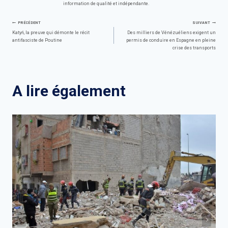
information de qualité et indépendante.
Navigation
PRÉCÉDENT
SUIVANT
Katyń, la preuve qui démonte le récit
Des milliers de Vénézuéliens exigent un
antifasciste de Poutine
permis de conduire en Espagne en pleine
de
crise des transports
l’article
A lire également